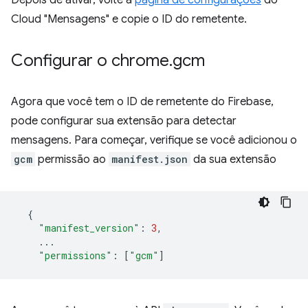
Cloud "Mensagens" e copie o ID do remetente.
Configurar o chrome
.
gcm
Agora que você tem o ID de remetente do Firebase,
pode configurar sua extensão para detectar
mensagens. Para começar, verifique se você adicionou o
gcm
permissão ao
manifest.json
da sua extensão
{
"manifest_version"
:
3
,
...
"permissions"
:
[
"gcm"
]