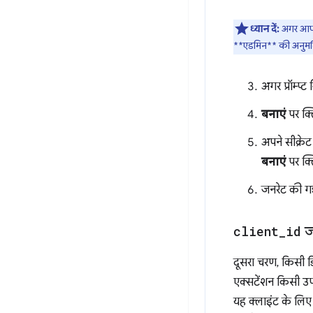
ध्यान दें:
अगर आपको
**एडमिन** की अनुमतियां 
अगर प्रॉम्प्ट 
बनाएं
पर क्ल
अपने सीक्रे
बनाएं
पर क्ल
जनरेट की 
client
_
id
जन
दूसरा चरण, किसी ड
एक्सटेंशन किसी उपय
यह क्लाइंट के लिए