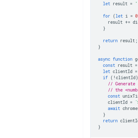
let
result
=
'
for
(
let
i
=
0
result
+=
di
}
return
result
;
}
async
function
g
const
result
=
let
clientId
=
if
(
!
clientId
// Generate 
// the <numb
const
unixTi
clientId
=
`
await
chrome
}
return
clientI
}