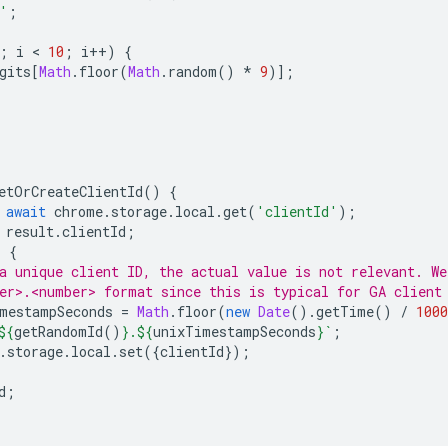
'
;
;
i
 < 
10
;
i
++
)
{
gits
[
Math
.
floor
(
Math
.
random
()
*
9
)];
etOrCreateClientId
()
{
await
chrome
.
storage
.
local
.
get
(
'clientId'
);
result
.
clientId
;
)
{
a unique client ID, the actual value is not relevant. We
er>.<number> format since this is typical for GA client
mestampSeconds
=
Math
.
floor
(
new
Date
().
getTime
()
/
1000
${
getRandomId
()
}
.
${
unixTimestampSeconds
}
`
;
.
storage
.
local
.
set
({
clientId
});
d
;