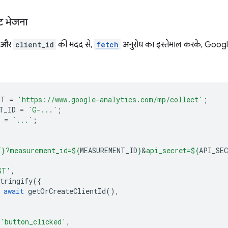
ट भेजना
ल और
client_id
की मदद से,
fetch
अनुरोध का इस्तेमाल करके, Googl
NT
=
'https://www.google-analytics.com/mp/collect'
;
T_ID
=
`G-...`
;
=
`...`
;
T
}
?measurement_id=
${
MEASUREMENT_ID
}
&
api_secret=
${
API_SE
ST'
,
tringify
({
await
getOrCreateClientId
(),
'button_clicked'
,