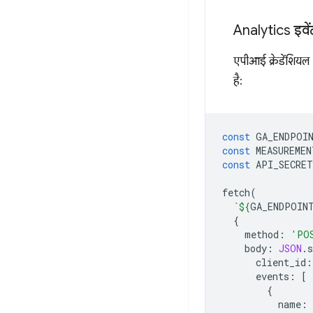
Analytics इवें
एपीआई क्रेडेंशिय
है:
const
GA_ENDPOI
const
MEASUREMEN
const
API_SECRET
fetch
(
`
${
GA_ENDPOIN
{
method
:
'PO
body
:
JSON
.
s
client_id
:
events
:
[
{
name
: