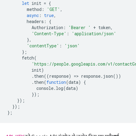
let
init
=
{
method
:
'GET'
,
async
:
true
,
headers
:
{
Authorization
:
'Bearer '
+
token
,
'Content-Type'
:
'application/json'
},
'contentType'
:
'json'
};
fetch
(
'https://people.googleapis.com/v1/contactG
init
)
.
then
((
response
)
=
>
response
.
json
())
.
then
(
function
(
data
)
{
console
.
log
(
data
)
});
});
});
};