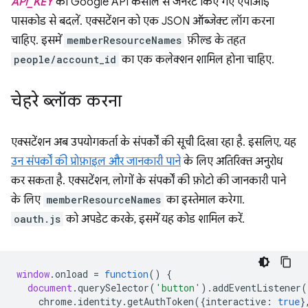
API_KEY
को Google API कंसोल से जनरेट किए गए एपीआई
पासकोड से बदलें. एक्सटेंशन को एक JSON ऑब्जेक्ट लॉग करना
चाहिए. इसमें
memberResourceNames
फ़ील्ड के तहत
people/account_id
का एक कलेक्शन शामिल होना चाहिए.
चेहरे ब्लॉक करना
एक्सटेंशन अब उपयोगकर्ता के संपर्कों की सूची दिखा रहा है. इसलिए, यह
उन संपर्कों की प्रोफ़ाइल और जानकारी पाने
के लिए अतिरिक्त अनुरोध
कर सकता है. एक्सटेंशन, लोगों के संपर्कों की फ़ोटो की जानकारी पाने
के लिए
memberResourceNames
का इस्तेमाल करेगा.
oauth.js
को अपडेट करके, इसमें यह कोड शामिल करें.
window
.
onload
=
function
()
{
document
.
querySelector
(
'button'
).
addEventListener
(
chrome
.
identity
.
getAuthToken
({
interactive
:
true
}