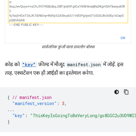
सार्वजनिक कुंजी वाला डायलॉग बॉक्स
कोड को
"key"
फ़ील्ड में मौजूद
manifest.json
में जोड़ें. इस
तरह, एक्सटेंशन एक ही आईडी का इस्तेमाल करेगा.
{
// manifest.json
"manifest_version"
:
3
,
...
"key"
:
"ThisKeyIsGoingToBeVeryLong/go8GGC2u3UD9WI
}