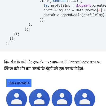
.
then
(
function
(
data
)
{
let
profileImg
=
document
.
create
profileImg
.
src
=
data
.
photos
[
0
].
photoDiv
.
appendChild
(
profileImg
)
});
};
});
});
});
};
फिर से लोड करें और एक्सटेंशन पर वापस जाएं. FriendBlock बटन पर
क्लिक करें और बस! संपर्क के चेहरों को एक ब्लॉक में देखें.