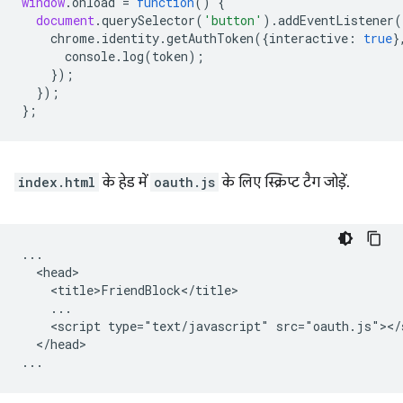
window
.
onload
=
function
()
{
document
.
querySelector
(
'button'
).
addEventListener
(
chrome
.
identity
.
getAuthToken
({
interactive
:
true
}
console
.
log
(
token
);
});
});
};
index.html
के हेड में
oauth.js
के लिए स्क्रिप्ट टैग जोड़ें.
...

  <head>

    <title>FriendBlock</title>

    ...

    <script type="text/javascript" src="oauth.js"></s
  </head>
