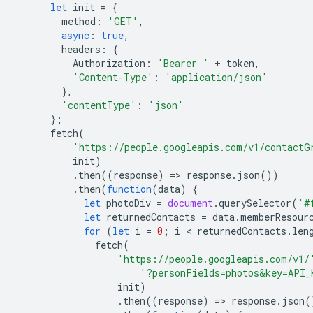
let
init
=
{
method
:
'GET'
,
async
:
true
,
headers
:
{
Authorization
:
'Bearer '
+
token
,
'Content-Type'
:
'application/json'
},
'contentType'
:
'json'
};
fetch
(
'https://people.googleapis.com/v1/contactG
init
)
.
then
((
response
)
=
>
response
.
json
())
.
then
(
function
(
data
)
{
let
photoDiv
=
document
.
querySelector
(
'#
let
returnedContacts
=
data
.
memberResour
for
(
let
i
=
0
;
i
 < 
returnedContacts
.
len
fetch
(
'https://people.googleapis.com/v1/
'?personFields=photos&key=API_
init
)
.
then
((
response
)
=
>
response
.
json
(