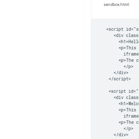
sandbox.html:
   <script id="s
      <div class
        <h1>Hell
        <p>This 
          iframe
        <p>The c
          </p>

      </div>

    </script>

    <script id="
      <div class
        <h1>Welc
        <p>This 
          iframe
        <p>The c
          </p>

      </div>
