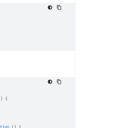
()
{
tion
()
{