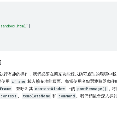
"sandbox.html"
]
案
執行有趣的操作，我們必須在擴充功能程式碼可處理的環境中載
l 已使用
iframe
載入擴充功能頁面。每當使用者點選瀏覽器動作時，網頁
frame
，並呼叫其
contentWindow
上的
postMessage()
，將
context
、
templateName
和
command
。我們稍後會深入探
：