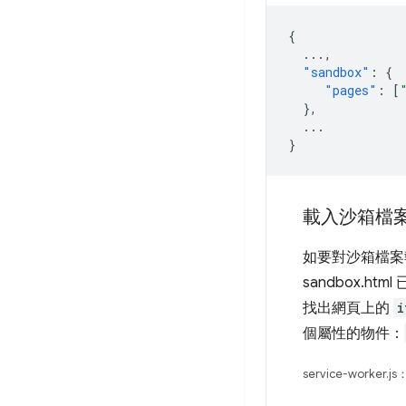
{
...
,
"sandbox"
:
{
"pages"
:
[
},
...
}
載入沙箱檔
如要對沙箱檔案
sandbox.htm
找出網頁上的
i
個屬性的物件：
service-worker.js