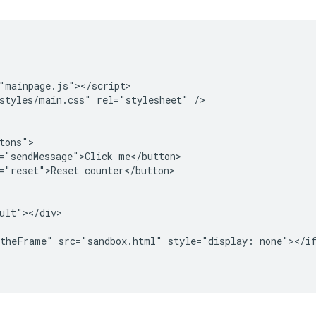
"mainpage.js"></script>

styles/main.css" rel="stylesheet" />

tons">

="sendMessage">Click me</button>

="reset">Reset counter</button>

ult"></div>

theFrame" src="sandbox.html" style="display: none"></if