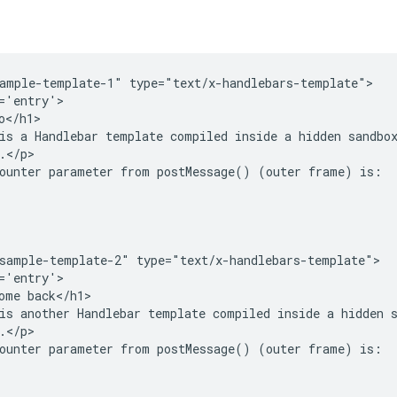
ample-template-1" type="text/x-handlebars-template">

='entry'>

o</h1>

is a Handlebar template compiled inside a hidden sandbox
.</p>

ounter parameter from postMessage() (outer frame) is:

sample-template-2" type="text/x-handlebars-template">

='entry'>

ome back</h1>

is another Handlebar template compiled inside a hidden s
.</p>

ounter parameter from postMessage() (outer frame) is:
