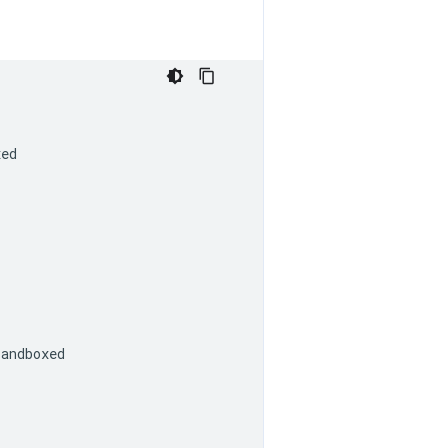
ed

andboxed
