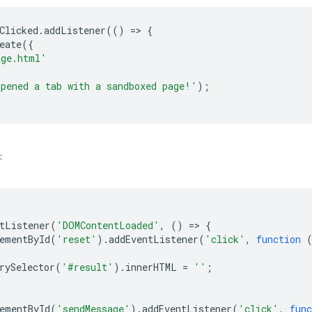
Clicked
.
addListener
(()
=
>
{
eate
({
age.html'
pened a tab with a sandboxed page!'
);
s：
tListener
(
'DOMContentLoaded'
,
()
=
>
{
ementById
(
'reset'
).
addEventListener
(
'click'
,
function
rySelector
(
'#result'
).
innerHTML
=
''
;
ementById
(
'sendMessage'
).
addEventListener
(
'click'
,
func