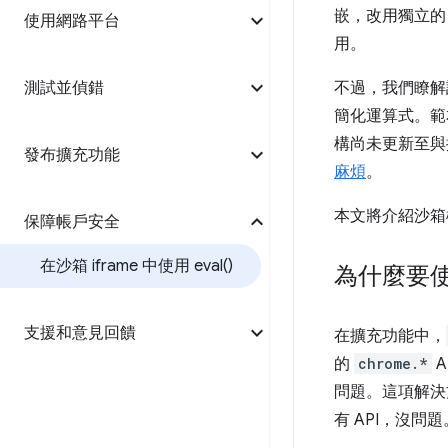
嵌，改用獨立的 
使用網路平台
用。
測試並偵錯
不過，我們瞭解
簡化運算式。範
構尚未更新至
發布擴充功能
麻煩
。
本文將介紹沙箱
保障帳戶安全
在沙箱 iframe 中使用
eval(
)
為什麼要
支援和意見回饋
在擴充功能中，
的
chrome.*
A
問題。這項解決
有 API，沒問題