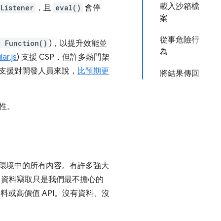
載入沙箱檔
Listener
，且
eval()
會停
案
從事危險行
w Function()
)，以提升效能並
為
ar.js
) 支援 CSP，但許多熱門架
支援對開發人員來說，
比預期更
將結果傳回
性。
環境中的所有內容。有許多強大
權；資料竊取只是我們最不擔心的
或高價值 API。沒有資料、沒