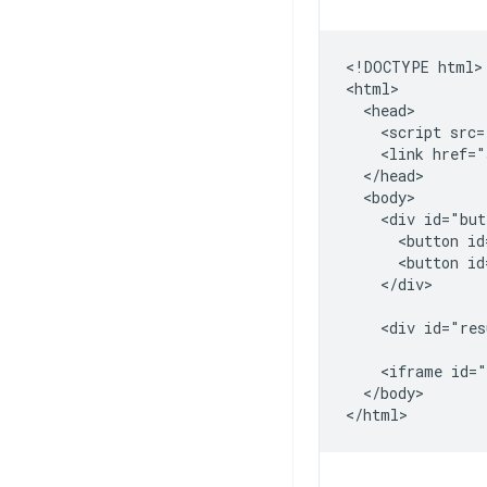
<!DOCTYPE html>

<html>

  <head>

    <script src=
    <link href="
  </head>

  <body>

    <div id="but
      <button id
      <button id
    </div>

    <div id="res
    <iframe id="
  </body>
