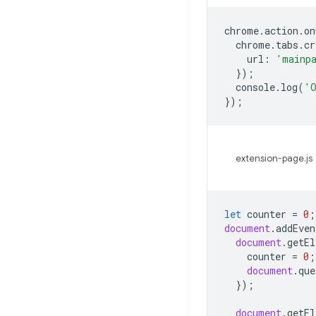
chrome
.
action
.
on
chrome
.
tabs
.
cr
url
:
'mainp
});
console
.
log
(
'O
});
extension-page.j
let
counter
=
0
;
document
.
addEven
document
.
getEl
counter
=
0
;
document
.
que
});
document
.
getEl