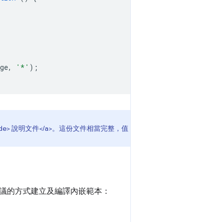
ge
,
'*'
);
sage()</code> 說明文件</a>。這份文件相當完整，值
ars 建議的方式建立及編譯內嵌範本：