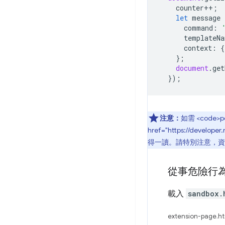
counter
++
;
let
message
command
:
templateNa
context
:
{
};
document
.
get
});
注意：
如需 <code>
href="https://devel
得一讀。請特別注意，資
從事危險行
載入
sandbox.
extension-page.h