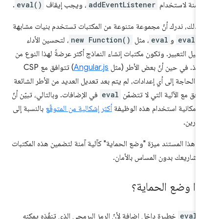
ضمّنة لاستخدام
addEventListener
، ويجب إيقاف
eval()
.
 ذلك، ندرك أنّ مجموعة متنوعة من المكتبات تستخدم بنيات مشابهة
eval()
و
eval
، مثل
new Function()
، لتحسين الأداء
هيل التعبير. وتكون مكتبات إنشاء النماذج أكثر عرضةً لهذا النوع من
نفيذ. في حين أنّ بعض الأطر (مثل
Angular.js
) تتوافق مع CSP
ن الحاجة إلى أي إعدادات، لم يتم بعد تعديل العديد من الأطر الشائعة
وافق مع الآلية التي لا تتضمّن
eval
في الإضافات. وبالتالي، تبيّن أنّ
لة إمكانية استخدام هذه الوظيفة
أكثر إشكالية من المتوقّع
بالنسبة إلى
طوّرين.
ّم هذا المستند ميزة "وضع الحماية" كآلية آمنة لتضمين هذه المكتبات
مشاريعك بدون المساس بالأمان.
اذا وضع الحماية؟
دّ
eval
خطيرة داخل إضافة لأنّ الرمز البرمجي الذي تنفّذه يمكنه