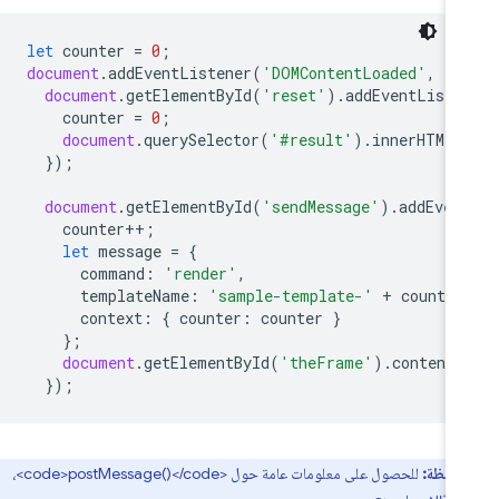
let
counter
=
0
;
document
.
addEventListener
(
'DOMContentLoaded'
,
()
document
.
getElementById
(
'reset'
).
addEventListe
counter
=
0
;
document
.
querySelector
(
'#result'
).
innerHTML
});
document
.
getElementById
(
'sendMessage'
).
addEven
counter
++
;
let
message
=
{
command
:
'render'
,
templateName
:
'sample-template-'
+
counter
context
:
{
counter
:
counter
}
};
document
.
getElementById
(
'theFrame'
).
contentW
});
لاحظة:
للحصول على معلومات عامة حول <code>postMessage()</code>،