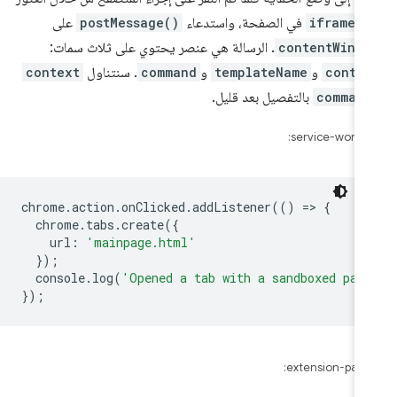
ى
iframe
في الصفحة، واستدعاء
postMessage()
على
contentWind
. الرسالة هي عنصر يحتوي على ثلاث سمات:
conte
و
templateName
و
command
. سنتناول
context
comman
بالتفصيل بعد قليل.
service-worker.
chrome
.
action
.
onClicked
.
addListener
(()
=
>
{
chrome
.
tabs
.
create
({
url
:
'mainpage.html'
});
console
.
log
(
'Opened a tab with a sandboxed pag
});
extension-page.