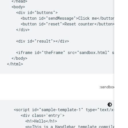
  </head>

  <body>

    <div id="buttons">

      <button id="sendMessage">Click me</button>

      <button id="reset">Reset counter</button>

    </div>

    <div id="result"></div>

    <iframe id="theFrame" src="sandbox.html" sty
  </body>

sandbox.ht
   <script id="sample-template-1" type="text/x-ha
      <div class='entry'>

        <h1>Hello</h1>

        <p>This is a Handlebar template compiled 