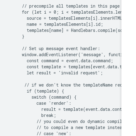
      // precompile all templates in this page

      for (let i = 0; i < templatesElements.lengt
        source = templatesElements[i].innerHTML;

        name = templatesElements[i].id;

        templates[name] = Handlebars.compile(sour
      }

      // Set up message event handler:

      window.addEventListener('message', function
        const command = event.data.command;

        const template = templates[event.data.tem
        let result = 'invalid request';

       // if we don't know the templateName reque
        if (template) {

          switch (command) {

            case 'render':

              result = template(event.data.contex
              break;

            // you could even do dynamic compilat
            // to compile a new template instead 
            // case 'new':
