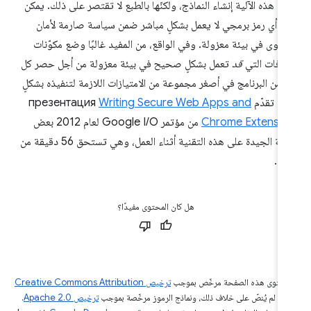
ّل هذه الآلية إنشاء النماذج، ولكنّها بالطبع لا تقتصر على ذلك. يمكن
 أي رمز برمجي لا يعمل بشكلٍ مباشر ضمن سياسة صارمة لأمان
حتوى في بيئة معزولة. وفي الواقع، من المفيد غالبًا وضع مكوّنات
ضافات التي
قد
تعمل بشكلٍ صحيح في بيئة معزولة من أجل حصر كل
 من البرنامج في أصغر مجموعة من الامتيازات اللازمة لتنفيذه بشكلٍ
 تقدّم презентация
Writing Secure Web Apps and
Chrome Extensio
من مؤتمر Google I/O لعام 2012 بعض
الأمثلة الجيدة على هذه التقنية أثناء العمل، وهي تستحق 56 دقيقة من
تك.
هل كان المحتوى مفيدًا؟
 محتوى هذه الصفحة مرخّص بموجب
ترخيص Creative Commons Attribution
‏
ما لم يُنصّ على خلاف ذلك، ونماذج الرموز مرخّصة بموجب
ترخيص Apache 2.0‏
.