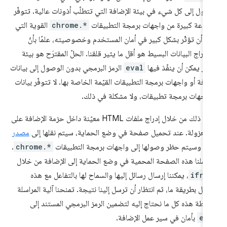
صول إلى كل شيء في بيئة الإضافة التي تتطلّب أذونات عالية. تتوفّر
وعة كبيرة من واجهات برمجة التطبيقات
chrome.*
القوية التي
ن أن تؤثّر بشكل كبير في أمان المستخدم وخصوصيته، علمًا بأنّ
خراج البيانات البسيط هو أقل ما يثير قلقنا. الحلّ المقترَح هو بيئة
بار يمكن أن ينفّذ فيها
eval
الرمز البرمجي بدون الوصول إلى بيانات
ضافة أو واجهات برمجة التطبيقات القيّمة الخاصة بها. لا تتوفّر بيانات
واجهات برمجة تطبيقات، ولا مشكلة في ذلك.
نحقّق ذلك من خلال إدراج ملفات HTML معيّنة داخل حزمة الإضافة على
ها معزولة. عند تحميل صفحة في وضع الحماية، سيتم نقلها إلى
مصدر
د
، وسيتم حظر وصولها إلى واجهات برمجة التطبيقات
chrome.*
.
 حمّلنا هذه الصفحة المحمية في وضع الحماية إلى الإضافة من خلال
ifra
، يمكننا إرسال رسائل إليها والسماح لها بالتفاعل مع هذه
سائل بطريقة ما، ثم انتظار أن ترسل إلينا نتيجة. تمنحنا آلية المراسلة
سيطة هذه كل ما نحتاج إليه لتضمين الرمز البرمجي المستند إلى
ev
بأمان في سير عمل الإضافة.