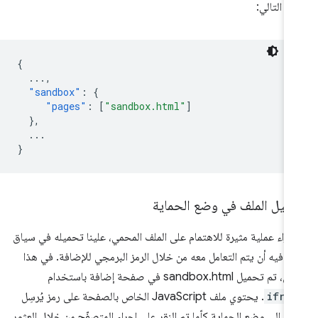
حو التالي:
{
...
,
"sandbox"
:
{
"pages"
:
[
"sandbox.html"
]
},
...
}
ميل الملف في وضع الحماية
جراء عملية مثيرة للاهتمام على الملف المحمي، علينا تحميله في سياق
ن فيه أن يتم التعامل معه من خلال الرمز البرمجي للإضافة. في هذا
تم تحميل sandbox.html في صفحة إضافة باستخدام
ifra
. يحتوي ملف JavaScript الخاص بالصفحة على رمز يُرسِل
لة إلى وضع الحماية كلّما تم النقر على إجراء المتصفّح من خلال العثور