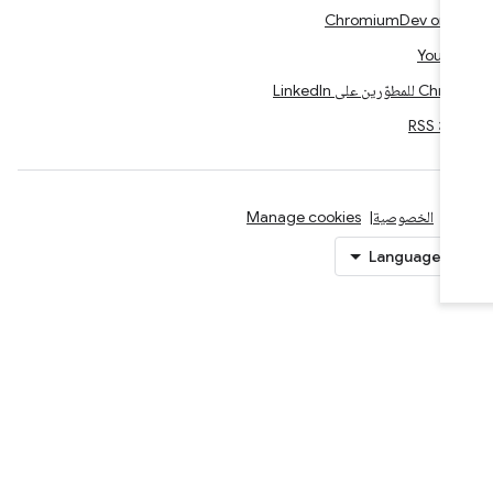
YouTu
لمطوّرين على LinkedIn
ة RSS
ود
الخصوصية
Manage cookies