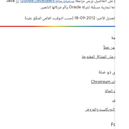
طّلاع على التفاصيل، يُرجى مراجعة
سياسات موقع Google Developers‏
. إنّ Java
مة تجارية مسجَّلة لشركة Oracle و/أو شركائها التابعين.
ديل الأخير: 2012-09-18 (حسب التوقيت العالمي المتفَّق عليه)
اهمة
بلاغ عن خطأ
طّلاع على المشاكل المفتوحة
توى ذو صلة
ات Chromium
سات الحالة
رشيف
ات البودكاست والعروض
Foll