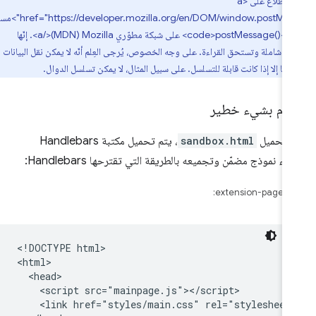
يمكنك الاطّلاع على <a
href="https://developer.mozilla.org/en/DOM/window.postMessage">مستندات
<code>postMessage()</code> على شبكة مطوّري Mozilla‏ (MDN)</a>. إنّها
ت شاملة وتستحق القراءة. على وجه الخصوص، يُرجى العِلم أنّه لا يمكن نقل البيانات
وإيابًا إلا إذا كانت قابلة للتسلسل. على سبيل المثال، لا يمكن تسلسل الدوال.
قيام بشيء خطير
د تحميل
sandbox.html
، يتم تحميل مكتبة Handlebars
شاء نموذج مضمّن وتجميعه بالطريقة التي تقترحها Handlebars:
extension-page.ht
<!DOCTYPE html>

<html>

  <head>

    <script src="mainpage.js"></script>

    <link href="styles/main.css" rel="stylesheet"