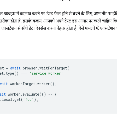
 व्यवहार में बदलाव करने पर, टेस्ट फ़ेल होने से बचने के लिए, आम तौर पर इंटिग
रीका होता है. इसके बजाय, आपको अपने टेस्ट इस आधार पर करने चाहिए कि उ
्सटेंशन से सीधे डेटा ऐक्सेस करना बेहतर होता है. ऐसे मामलों में, एक्सटेंशन प
et
=
await
browser
.
waitForTarget
(
et
.
type
()
===
'service_worker'
wait
workerTarget
.
worker
();
ait
worker
.
evaluate
(()
=
>
{
.
local
.
get
(
'foo'
);