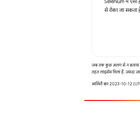
Selenium में ऐसा ह
से रोका जा सकता ह
जब तक कुछ अलग से न बताया ज
तहत लाइसेंस मिला है. ज़्यादा 
आखिरी बार 2023-10-12 (UTC
सहयोग करें
बग दायर करें
खुली समस्याएं देखें