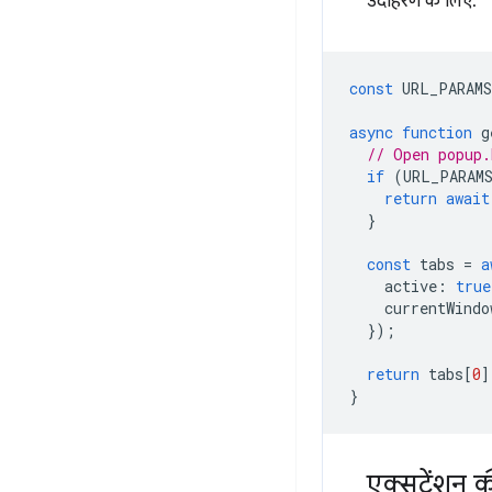
उदाहरण के लिए:
const
URL_PARAMS
async
function
g
// Open popup.
if
(
URL_PARAM
return
await
}
const
tabs
=
a
active
:
true
currentWindo
});
return
tabs
[
0
]
}
एक्सटेंशन क