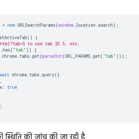
=
new
URLSearchParams
(
window
.
location
.
search
);
etActiveTab
()
{
html?tab=5 to use tab ID 5, etc.
S
.
has
(
"tab"
))
{
chrome
.
tabs
.
get
(
parseInt
(
URL_PARAMS
.
get
(
"tab"
)));
wait
chrome
.
tabs
.
query
({
,
w
:
true
;
ी स्थिति की जांच की जा रही है