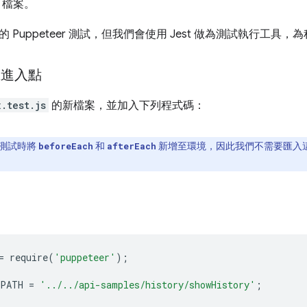
檔案。
 Puppeteer 測試，但我們會使用 Jest 做為測試執行工
立進入點
.test.js
的新檔案，並加入下列程式碼：
執行測試時將
和
新增至環境，因此我們不需要匯入
beforeEach
afterEach
=
require
(
'puppeteer'
);
_PATH
=
'../../api-samples/history/showHistory'
;