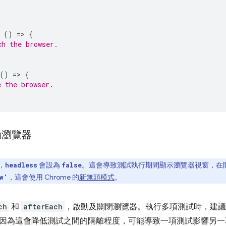
()
=
>
{
ch the browser.
()
=
>
{
e the browser.
動瀏覽器
，
會設為
。這會導致測試執行期間顯示瀏覽器視窗，在
headless
false
，這會使用 Chrome 的
新無頭模式
。
w'
ch
和
afterEach
，啟動及關閉瀏覽器。執行多項測試時，建議
因為這會降低測試之間的隔離程度，可能導致一項測試影響另一