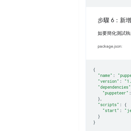
步驟 6：新
如要簡化測試
package.json:
{
"name"
:
"pupp
"version"
:
"1
"dependencies"
"puppeteer"
},
"scripts"
:
{
"start"
:
"j
}
}