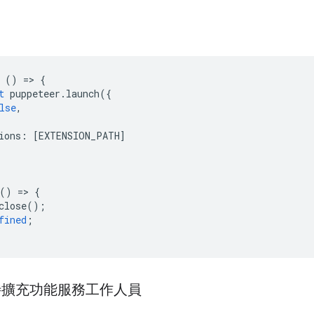
()
=
>
{
t
puppeteer
.
launch
({
lse
,
ions
:
[
EXTENSION_PATH
]
()
=
>
{
close
();
fined
;
待擴充功能服務工作人員