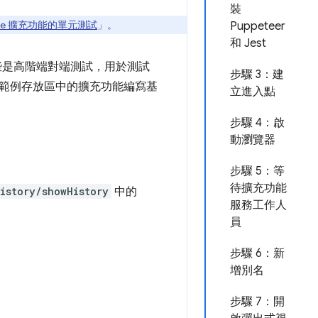
裝
ome 擴充功能的單元測試
」。
Puppeteer
和 Jest
這些是高階端對端測試，用於測試
步驟 3：建
範例存放區中的擴充功能編寫基
立進入點
步驟 4：啟
動瀏覽器
步驟 5：等
待擴充功能
istory/showHistory
中的
服務工作人
員
步驟 6：新
增別名
步驟 7：開