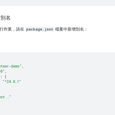
增別名
執行作業，請在
package.json
檔案中新增別名：
eteer-demo"
,
.0"
,
:
{
:
"^24.8.1"
est ."