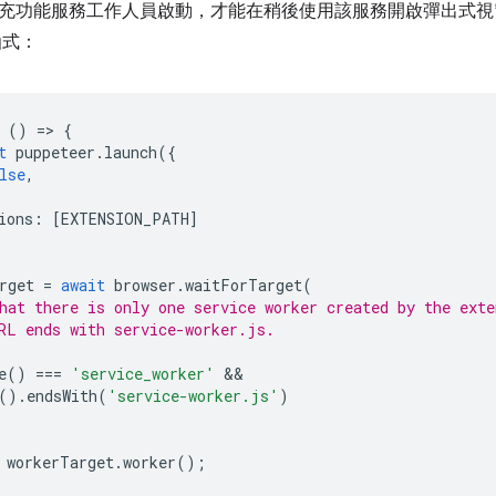
充功能服務工作人員啟動，才能在稍後使用該服務開啟彈出式視
式：
()
=
>
{
t
puppeteer
.
launch
({
lse
,
ions
:
[
EXTENSION_PATH
]
rget
=
await
browser
.
waitForTarget
(
hat there is only one service worker created by the exte
RL ends with service-worker.js.
e
()
===
'service_worker'
().
endsWith
(
'service-worker.js'
)
workerTarget
.
worker
();