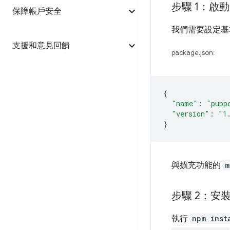
步驟 1：啟動 
保障帳戶安全
我們需要設定基本
支援和意見回饋
package.json:
{
"name"
:
"pupp
"version"
:
"1
}
與擴充功能的
m
步驟 2：安裝 P
執行
npm inst