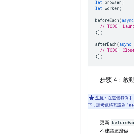
let
browser
;
let
worker
;
beforeEach
(
async
// TODO: Laun
});
afterEach
(
async
// TODO: Clos
});
步驟 4：啟
注意：
在這個範例中
下，請考慮將其設為
'ne
更新
beforeEa
不建議這麼做，