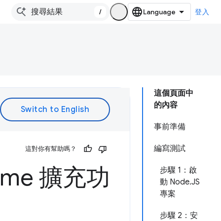
/
登入
這個頁面中
的內容
事前準備
編寫測試
這對你有幫助嗎？
rome 擴充功
步驟 1：啟
動 Node.JS
專案
步驟 2：安