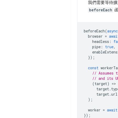
我們需要等待擴
beforeEach
函
beforeEach
(
async
browser
=
awai
headless
:
fa
pipe
:
true
,
enableExtens
});
const
workerTa
// Assumes t
// and its U
(
target
)
=
target
.
typ
target
.
url
);
worker
=
await
});