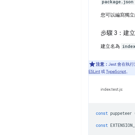
package.json
您可以編寫獨立的
步驟 3：建
建立名為
index
注意：
Jest 會在
ESLint
或
TypeScript
。
index.test.js:
const
puppeteer
const
EXTENSION