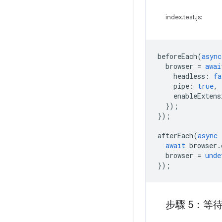
index.test.js:
beforeEach
(
async
browser
=
awai
headless
:
fa
pipe
:
true
,
enableExtens
});
});
afterEach
(
async
await
browser
.
browser
=
unde
});
步驟 5：等