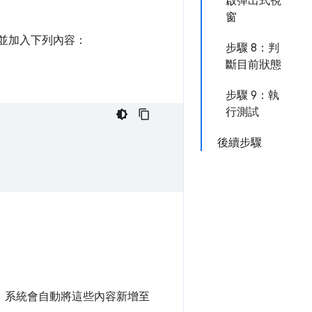
啟彈出式視
窗
並加入下列內容：
步驟 8：判
斷目前狀態
步驟 9：執
行測試
後續步驟
依附元件。系統會自動將這些內容新增至