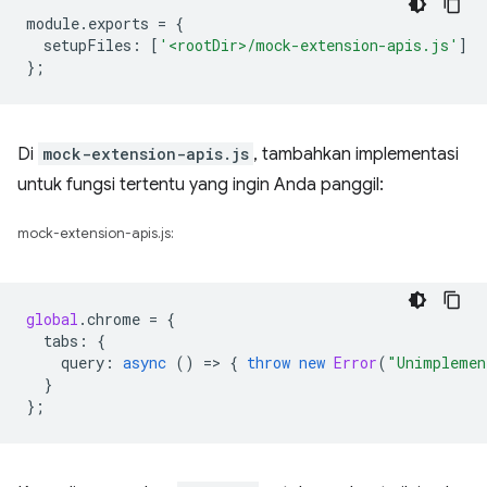
module
.
exports
=
{
setupFiles
:
[
'<rootDir>/mock-extension-apis.js'
]
};
Di
mock-extension-apis.js
, tambahkan implementasi
untuk fungsi tertentu yang ingin Anda panggil:
mock-extension-apis.js:
global
.
chrome
=
{
tabs
:
{
query
:
async
()
=
>
{
throw
new
Error
(
"Unimplemen
}
};