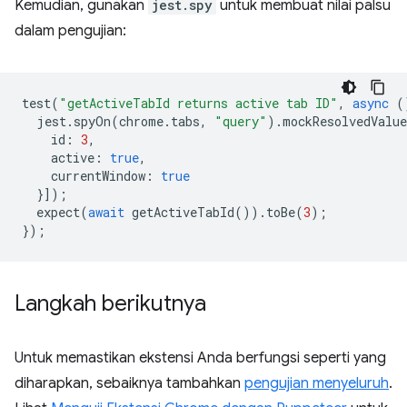
Kemudian, gunakan
jest.spy
untuk membuat nilai palsu
dalam pengujian:
test
(
"getActiveTabId returns active tab ID"
,
async
(
jest
.
spyOn
(
chrome
.
tabs
,
"query"
).
mockResolvedValue
id
:
3
,
active
:
true
,
currentWindow
:
true
}]);
expect
(
await
getActiveTabId
()).
toBe
(
3
);
});
Langkah berikutnya
Untuk memastikan ekstensi Anda berfungsi seperti yang
diharapkan, sebaiknya tambahkan
pengujian menyeluruh
.