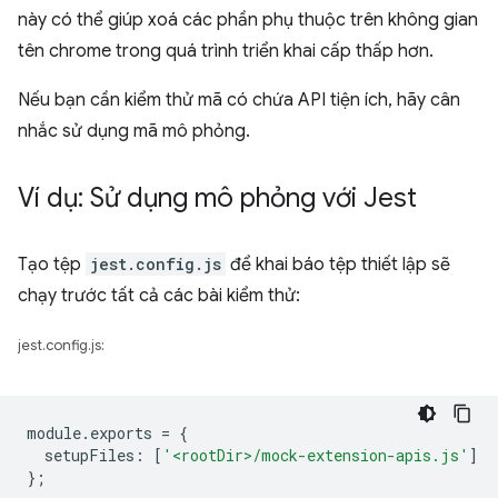
này có thể giúp xoá các phần phụ thuộc trên không gian
tên chrome trong quá trình triển khai cấp thấp hơn.
Nếu bạn cần kiểm thử mã có chứa API tiện ích, hãy cân
nhắc sử dụng mã mô phỏng.
Ví dụ: Sử dụng mô phỏng với Jest
Tạo tệp
jest.config.js
để khai báo tệp thiết lập sẽ
chạy trước tất cả các bài kiểm thử:
jest.config.js:
module
.
exports
=
{
setupFiles
:
[
'<rootDir>/mock-extension-apis.js'
]
};