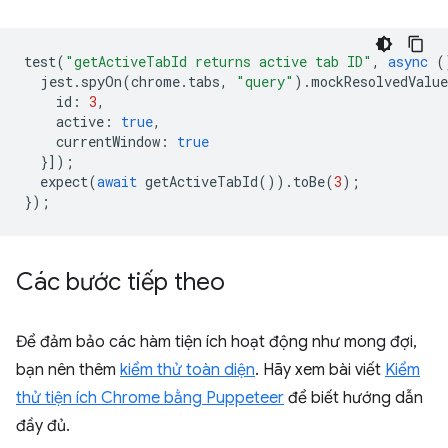
test
(
"getActiveTabId returns active tab ID"
,
async
(
jest
.
spyOn
(
chrome
.
tabs
,
"query"
).
mockResolvedValue
id
:
3
,
active
:
true
,
currentWindow
:
true
}]);
expect
(
await
getActiveTabId
()).
toBe
(
3
);
});
Các bước tiếp theo
Để đảm bảo các hàm tiện ích hoạt động như mong đợi,
bạn nên thêm
kiểm thử toàn diện
. Hãy xem bài viết
Kiểm
thử tiện ích Chrome bằng Puppeteer
để biết hướng dẫn
đầy đủ.