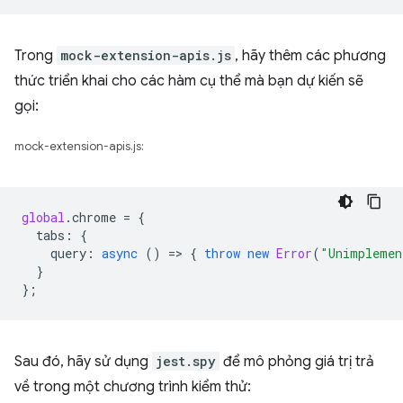
Trong
mock-extension-apis.js
, hãy thêm các phương
thức triển khai cho các hàm cụ thể mà bạn dự kiến sẽ
gọi:
mock-extension-apis.js:
global
.
chrome
=
{
tabs
:
{
query
:
async
()
=
>
{
throw
new
Error
(
"Unimplemen
}
};
Sau đó, hãy sử dụng
jest.spy
để mô phỏng giá trị trả
về trong một chương trình kiểm thử: