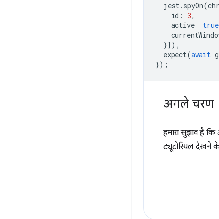
jest
.
spyOn
(
ch
id
:
3
,
active
:
true
currentWindo
}]);
expect
(
await
g
});
अगले चरण
हमारा सुझाव है क
ट्यूटोरियल देखने क