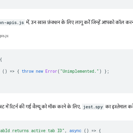
on-apis.js
में, उन खास फ़ंक्शन के लिए लागू करें जिन्हें आपको कॉल करना
s.js:
{
()
=
>
{
throw
new
Error
(
"Unimplemented."
)
};
्ट में रिटर्न की गई वैल्यू को मॉक करने के लिए,
jest.spy
का इस्तेमाल करे
abId returns active tab ID"
,
async
()
=
>
{