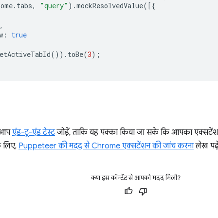
rome
.
tabs
,
"query"
).
mockResolvedValue
([{
,
w
:
true
etActiveTabId
()).
toBe
(
3
);
ि आप
एंड-टू-एंड टेस्ट
जोड़ें, ताकि यह पक्का किया जा सके कि आपका एक्सटेंशन
े लिए,
Puppeteer की मदद से Chrome एक्सटेंशन की जांच करना
लेख पढ़े
क्या इस कॉन्टेंट से आपको मदद मिली?