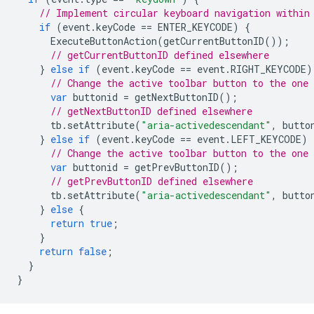
// Implement circular keyboard navigation within
if
(
event
.
keyCode
==
ENTER_KEYCODE
)
{
ExecuteButtonAction
(
getCurrentButtonID
());
// getCurrentButtonID defined elsewhere
}
else
if
(
event
.
keyCode
==
event
.
RIGHT_KEYCODE
)
// Change the active toolbar button to the one
var
buttonid
=
getNextButtonID
();
// getNextButtonID defined elsewhere
tb
.
setAttribute
(
"aria-activedescendant"
,
butto
}
else
if
(
event
.
keyCode
==
event
.
LEFT_KEYCODE
)
// Change the active toolbar button to the one
var
buttonid
=
getPrevButtonID
();
// getPrevButtonID defined elsewhere
tb
.
setAttribute
(
"aria-activedescendant"
,
butto
}
else
{
return
true
;
}
return
false
;
}
}