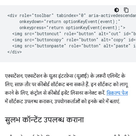
<div role="toolbar" tabindex="0" aria-activedescendan
     onkeydown="return optionKeyEvent(event);"

     onkeypress="return optionKeyEvent(event);">

  <img src="buttoncut" role="button" alt="cut" id="b
  <img src="buttoncopy" role="button" alt="copy" id=
  <img src="buttonpaste" role="button" alt="paste" i
एक्सटेंशन, एक्सटेंशन के यूज़र इंटरफ़ेस (यूआई) के ज़रूरी एलिमेंट के
लिए, साफ़ तौर पर कीबोर्ड शॉर्टकट बना सकते हैं. इन शॉर्टकट को लागू
करने के लिए, कंट्रोल से कीबोर्ड इवेंट लिसनर कनेक्ट करें.
विकल्प पेज
में शॉर्टकट उपलब्ध कराकर, उपयोगकर्ताओं को इनके बारे में बताएं.
सुलभ कॉन्टेंट उपलब्ध कराना