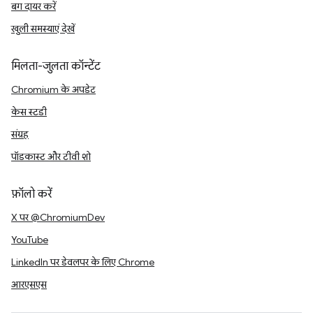
बग दायर करें
खुली समस्याएं देखें
मिलता-जुलता कॉन्टेंट
Chromium के अपडेट
केस स्टडी
संग्रह
पॉडकास्ट और टीवी शो
फ़ॉलो करें
X पर @ChromiumDev
YouTube
LinkedIn पर डेवलपर के लिए Chrome
आरएसएस