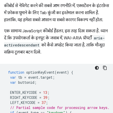
कीबोर्ड से नेविगेट करने की सबसे आम रणनीति में, एक्सटेंशन के इंटरफ़ेस
में फ़ोकस घुमाने के लिए Tab कुंजी का इस्तेमाल करना शामिल है.
हालांकि, यह हमेशा सबसे आसान या सबसे कारगर विकल्प नहीं होता.
एक सामान्य JavaScript कीबोर्ड हैंडलर, इस तरह दिख सकता है. ध्यान
दें कि उपयोगकर्ता के इनपुट के जवाब में, WAI-ARIA प्रॉपर्टी
aria-
activedescendant
को कैसे अपडेट किया जाता है, ताकि मौजूदा
सक्रिय टूलबार बटन दिखे.
function
optionKeyEvent
(
event
)
{
var
tb
=
event
.
target
;
var
buttonid
;
ENTER_KEYCODE
=
13
;
RIGHT_KEYCODE
=
39
;
LEFT_KEYCODE
=
37
;
// Partial sample code for processing arrow keys.
if
(
event
.
type
==
"keydown"
)
{