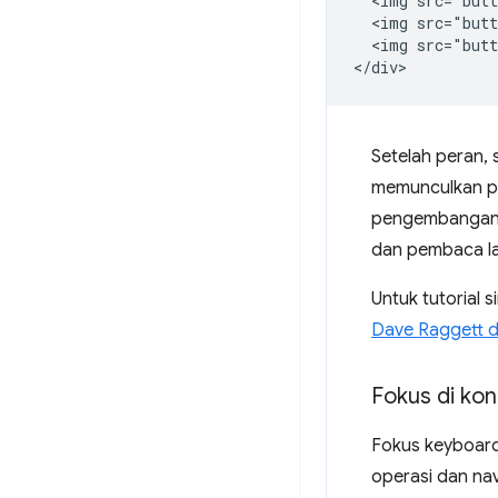
  <img src="butt
  <img src="butt
  <img src="butt
Setelah peran,
memunculkan pe
pengembangan, 
dan pembaca la
Untuk tutorial 
Dave Raggett 
Fokus di ko
Fokus keyboard
operasi dan nav