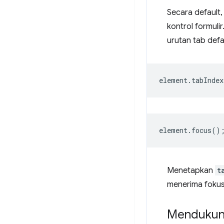
Secara default
kontrol formuli
urutan tab def
element
.
tabIndex
element
.
focus
()
Menetapkan
t
menerima fokus
Mendukun