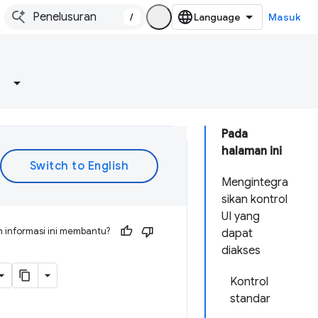
/
Masuk
Pada
halaman ini
Mengintegra
sikan kontrol
UI yang
 informasi ini membantu?
dapat
diakses
Kontrol
standar