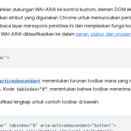
kan dukungan WAI-ARIA ke kontrol kustom, elemen DOM ekst
kan atribut yang digunakan Chrome untuk memunculkan perist
aca layar merespons peristiwa ini dan menjelaskan fungsi ko
 WAI-ARIA diklasifikasikan ke dalam
peran
,
status
, dan
propert
activedescendant
menentukan turunan toolbar mana yang m
s. Kode
tabindex="0"
menentukan bahwa toolbar menerima 
ifikasi lengkap untuk contoh toolbar di bawah:
ar" tabindex="0" aria-activedescendant="button1">
