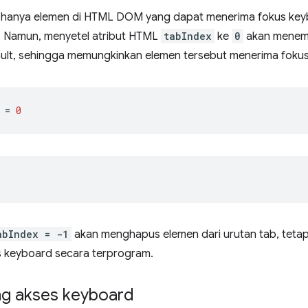
, hanya elemen di HTML DOM yang dapat menerima fokus keybo
r. Namun, menyetel atribut HTML
tabIndex
ke
0
akan menem
ault, sehingga memungkinkan elemen tersebut menerima foku
=
0
;
abIndex = -1
akan menghapus elemen dari urutan tab, teta
 keyboard secara terprogram.
g akses keyboard