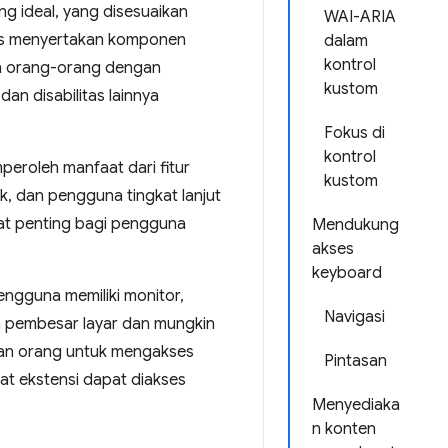
 ideal, yang disesuaikan
WAI-ARIA
us menyertakan komponen
dalam
kontrol
an orang-orang dengan
kustom
n disabilitas lainnya
Fokus di
kontrol
roleh manfaat dari fitur
kustom
k, dan pengguna tingkat lanjut
at penting bagi pengguna
Mendukung
akses
keyboard
ngguna memiliki monitor,
Navigasi
 pembesar layar dan mungkin
kan orang untuk mengakses
Pintasan
at ekstensi dapat diakses
Menyediaka
n konten