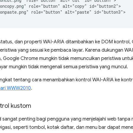
oncut.png" role="button" alt="cut" id="button1">

oncopy.png" role="button" alt="copy" id="button2">

onpaste.png" role="button" alt="paste" id="button3">

 status, dan properti WAI-ARIA ditambahkan ke DOM kontrol
ristiwa yang sesuai ke pembaca layar. Karena dukungan WA
Google Chrome mungkin tidak memunculkan peristiwa untuk 
yar mungkin tidak mengenali semua peristiwa yang muncul.
singkat tentang cara menambahkan kontrol WAI-ARIA ke kontro
dari WWW2010
.
ntrol kustom
 sangat penting bagi pengguna yang menjelajahi web tanpa m
igasi, seperti tombol, kotak daftar, dan menu bar dapat men