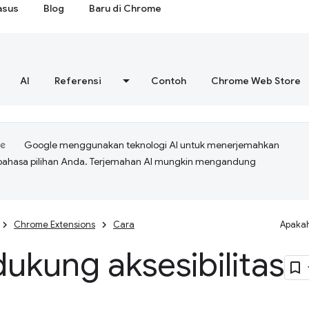
asus
Blog
Baru di Chrome
AI
Referensi
Contoh
Chrome Web Store
Google menggunakan teknologi AI untuk menerjemahkan
bahasa pilihan Anda. Terjemahan AI mungkin mengandung
Chrome Extensions
Cara
Apakah
ukung aksesibilitas