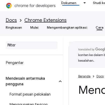
Dokumen
Studi k
Docs
Chrome Extensions
Ringkasan
Mulai
Mengembangkan aplikasi
Cara
konten ke dalam 
kesalahan.
Pengantar
Beranda
Docs
Mendesain antarmuka
pengguna
Mend
Format pesan pelokalan
Menggunakan favicon