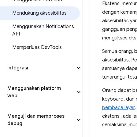
Ekstensi memun
dengan kemamp
Mendukung aksesibilitas
aksesibilitas 
Menggunakan Notifications
gangguan pengl
API
mengakses ekst
Memperluas Dev
Tools
Semua orang, b
aksesibilitas. 
Integrasi
semuanya dapat
tunarungu, tet
Menggunakan platform
Orang dapat be
web
keyboard, dan 
pembaca layar
Menguji dan memproses
ekstensi, ada 
debug
semaksimal mun