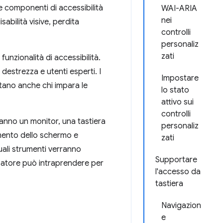
re componenti di accessibilità
WAI-ARIA
nei
abilità visive, perdita
controlli
personaliz
zati
funzionalità di accessibilità.
destrezza e utenti esperti. I
Impostare
iutano anche chi impara le
lo stato
attivo sui
controlli
hanno un monitor, una tastiera
personaliz
mento dello schermo e
zati
uali strumenti verranno
Supportare
ppatore può intraprendere per
l'accesso da
tastiera
Navigazion
e