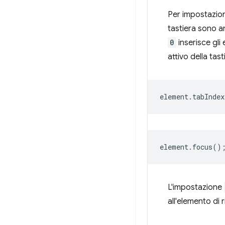
Per impostazion
tastiera sono a
0
inserisce gli
attivo della tast
element
.
tabIndex
element
.
focus
()
L'impostazione
all'elemento di 