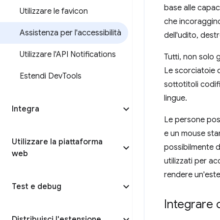
base alle capaci
Utilizzare le favicon
che incoraggino
Assistenza per l'accessibilità
dell'udito, dest
Utilizzare l'API Notifications
Tutti, non solo 
Le scorciatoie d
Estendi Dev
Tools
sottotitoli codi
lingue.
Integra
Le persone poss
e un mouse sta
Utilizzare la piattaforma
possibilmente 
web
utilizzati per 
rendere un'esten
Test e debug
Integrare c
Distribuisci l'estensione