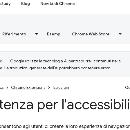
study
Blog
Novità di Chrome
Riferimento
Esempi
Chrome Web Store
Google utilizza la tecnologia AI per tradurre i contenuti nella
ta. Le traduzioni generate dall'AI potrebbero contenere errori.
cs
Chrome Extensions
Istruzioni
Qu
tenza per l'accessibil
nsentono agli utenti di creare la loro esperienza di navigazion