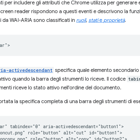
i per includere gli attributi che Chrome utilizza per generare 
 screen reader rispondono a questi eventi e descrivono la funzio
 da WAI-ARIA sono classificati in
ruoli
,
stati
e
proprietà
.
ria-activedescendant
specifica quale elemento secondario d
attivo quando la barra degli strumenti lo riceve. Il codice
tabi
menti riceve lo stato attivo nell'ordine del documento.
portata la specifica completa di una barra degli strumenti di e
ar" tabindex="0" aria-activedescendant="button1">

oncut.png" role="button" alt="cut" id="button1">

oncopy.png" role="button" alt="copy" id="button2">
