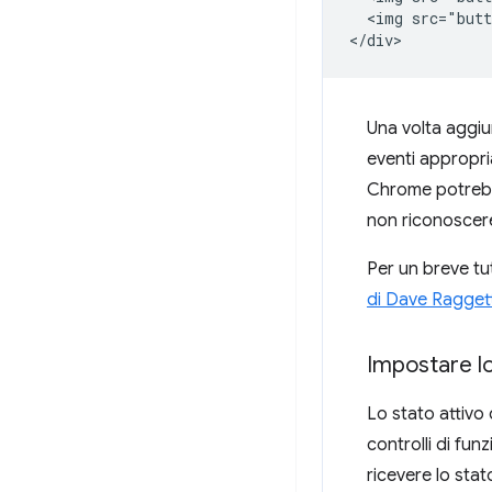
  <img src="butt
Una volta aggiu
eventi appropri
Chrome potrebb
non riconoscere 
Per un breve tut
di Dave Ragge
Impostare lo 
Lo stato attivo 
controlli di fu
ricevere lo stato