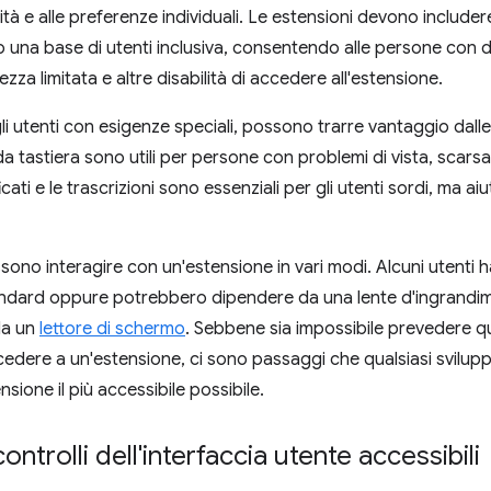
tà e alle preferenze individuali. Le estensioni devono include
 una base di utenti inclusiva, consentendo alle persone con dis
rezza limitata e altre disabilità di accedere all'estensione.
gli utenti con esigenze speciali, possono trarre vantaggio dalle 
a tastiera sono utili per persone con problemi di vista, scarsa 
ficati e le trascrizioni sono essenziali per gli utenti sordi, ma a
ono interagire con un'estensione in vari modi. Alcuni utenti 
ndard oppure potrebbero dipendere da una lente d'ingrandi
da un
lettore di schermo
. Sebbene sia impossibile prevedere q
accedere a un'estensione, ci sono passaggi che qualsiasi svilu
sione il più accessibile possibile.
ontrolli dell'interfaccia utente accessibili