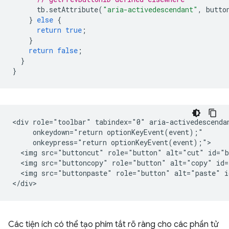
tb
.
setAttribute
(
"aria-activedescendant"
,
butto
}
else
{
return
true
;
}
return
false
;
}
}
<div role="toolbar" tabindex="0" aria-activedescendan
     onkeydown="return optionKeyEvent(event);"

     onkeypress="return optionKeyEvent(event);">

  <img src="buttoncut" role="button" alt="cut" id="b
  <img src="buttoncopy" role="button" alt="copy" id=
  <img src="buttonpaste" role="button" alt="paste" i
Các tiện ích có thể tạo phím tắt rõ ràng cho các phần tử