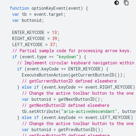
function
optionKeyEvent
(
event
)
{
var
tb
=
event
.
target
;
var
buttonid
;
ENTER_KEYCODE
=
13
;
RIGHT_KEYCODE
=
39
;
LEFT_KEYCODE
=
37
;
// Partial sample code for processing arrow keys.
if
(
event
.
type
==
"keydown"
)
{
// Implement circular keyboard navigation within
if
(
event
.
keyCode
==
ENTER_KEYCODE
)
{
ExecuteButtonAction
(
getCurrentButtonID
());
// getCurrentButtonID defined elsewhere
}
else
if
(
event
.
keyCode
==
event
.
RIGHT_KEYCODE
)
// Change the active toolbar button to the one
var
buttonid
=
getNextButtonID
();
// getNextButtonID defined elsewhere
tb
.
setAttribute
(
"aria-activedescendant"
,
butto
}
else
if
(
event
.
keyCode
==
event
.
LEFT_KEYCODE
)
// Change the active toolbar button to the one
var
buttonid
=
getPrevButtonID
();
// getPrevButtonID defined elsewhere