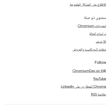
الاطّلاع على المشاكل المفتوحة
محتوى ذو صلة
تحديثات Chromium
دراسات الحالة
الأرشيف
ملفات البودكاست والعروض
Follow
@ChromiumDev on X
YouTube
Chrome للمطوّرين على LinkedIn
خلاصة RSS