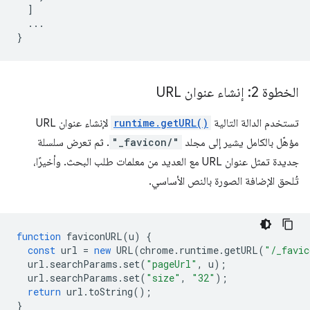
  ]

  ...

الخطوة 2: إنشاء عنوان URL
تستخدم الدالة التالية
runtime.getURL()
لإنشاء عنوان URL
مؤهّل بالكامل يشير إلى مجلد
"_favicon/"
. ثم تعرض سلسلة
جديدة تمثل عنوان URL مع العديد من معلمات طلب البحث. وأخيرًا،
تُلحق الإضافة الصورة بالنص الأساسي.
function
faviconURL
(
u
)
{
const
url
=
new
URL
(
chrome
.
runtime
.
getURL
(
"/_favic
url
.
searchParams
.
set
(
"pageUrl"
,
u
);
url
.
searchParams
.
set
(
"size"
,
"32"
);
return
url
.
toString
();
}