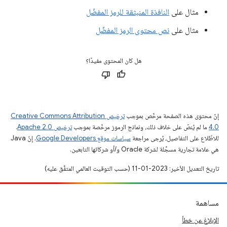
مثال على
النافذة المنبثقة للرمز المفضّل
مثال على
نص محتوى الرمز المفضّل
هل كان المحتوى مفيدًا؟
إنّ محتوى هذه الصفحة مرخّص بموجب
ترخيص Creative Commons Attribution
4.0‏
ما لم يُنصّ على خلاف ذلك، ونماذج الرموز مرخّصة بموجب
ترخيص Apache 2.0‏
.
للاطّلاع على التفاصيل، يُرجى مراجعة
سياسات موقع Google Developers‏
. إنّ Java
هي علامة تجارية مسجَّلة لشركة Oracle و/أو شركائها التابعين.
تاريخ التعديل الأخير: 2023-01-11 (حسب التوقيت العالمي المتفَّق عليه)
مساهمة
الإبلاغ عن خطأ