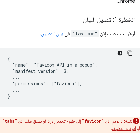
Chrome:
الخطوة 1: تعديل البيان
أولاً، يجب طلب إذن
"favicon"
في
بيان التطبيق
.
{

  "name": "Favicon API in a popup",

  "manifest_version": 3,

  ...

  "permissions": ["favicon"],

  ...

تنبيه:
لا يؤدي إذن
إلى
ظهور تحذير
إلا إذا لم يسبق طلب إذن
"tabs"
"favicon"
أو
أذونات المضيف
.