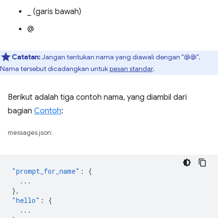
_ (garis bawah)
@
Catatan:
Jangan tentukan nama yang diawali dengan "@@".
Nama tersebut dicadangkan untuk
pesan standar
.
Berikut adalah tiga contoh nama, yang diambil dari
bagian
Contoh
:
messages.json:
"prompt_for_name"
:
{
...
},
"hello"
:
{
...