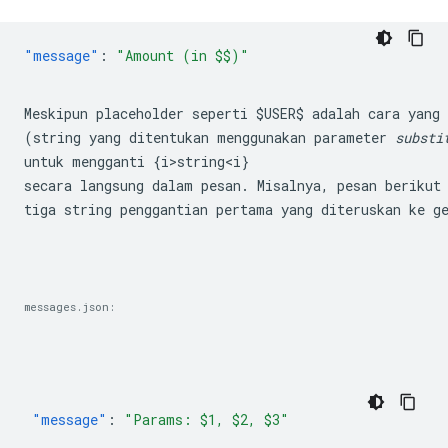
"message"
:
Meskipun placeholder seperti 
$USER$
 adalah cara yang
(string yang ditentukan menggunakan parameter 
substi
untuk mengganti {i>string<i} 

secara langsung dalam pesan. Misalnya, pesan berikut 
tiga string penggantian pertama yang diteruskan ke 
g
messages.json:
"message"
:
"Params: $1, $2, $3"