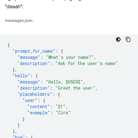
"daaah":
messages.json:
{
"prompt_for_name"
:
{
"message"
:
"What's your name?"
,
"description"
:
"Ask for the user's name"
},
"hello"
:
{
"message"
:
"Hello, $USER$"
,
"description"
:
"Greet the user"
,
"placeholders"
:
{
"user"
:
{
"content"
:
"$1"
,
"example"
:
"Cira"
}
}
},
"bye"
:
{