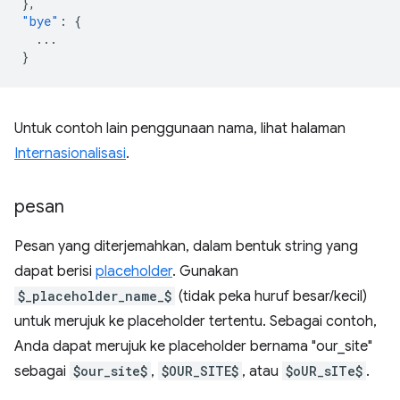
},
"bye"
:
{
...
}
Untuk contoh lain penggunaan nama, lihat halaman
Internasionalisasi
.
pesan
Pesan yang diterjemahkan, dalam bentuk string yang
dapat berisi
placeholder
. Gunakan
$_placeholder_name_$
(tidak peka huruf besar/kecil)
untuk merujuk ke placeholder tertentu. Sebagai contoh,
Anda dapat merujuk ke placeholder bernama "our_site"
sebagai
$our_site$
,
$OUR_SITE$
, atau
$oUR_sITe$
.