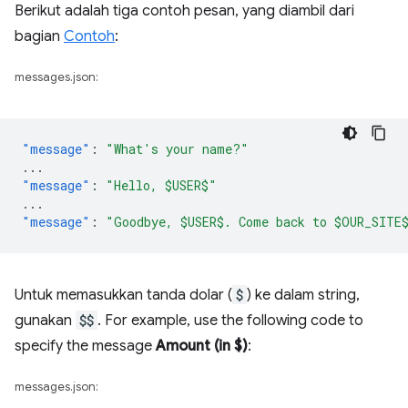
Berikut adalah tiga contoh pesan, yang diambil dari
bagian
Contoh
:
messages.json:
"message"
:
"What's your name?"
...
"message"
:
"Hello, $USER$"
...
"message"
:
"Goodbye, $USER$. Come back to $OUR_SITE
Untuk memasukkan tanda dolar (
$
) ke dalam string,
gunakan
$$
. For example, use the following code to
specify the message
Amount (in $)
:
messages.json: