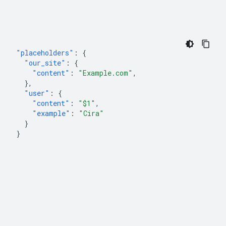
"placeholders"
:
{
"our_site"
:
{
"content"
:
"Example.com"
,
},
"user"
:
{
"content"
:
"$1"
,
"example"
:
"Cira"
}
}