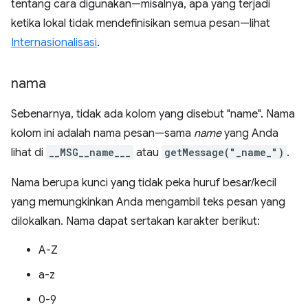
tentang cara digunakan—misalnya, apa yang terjadi
ketika lokal tidak mendefinisikan semua pesan—lihat
Internasionalisasi
.
nama
Sebenarnya, tidak ada kolom yang disebut "name". Nama
kolom ini adalah nama pesan—sama
name
yang Anda
lihat di
__MSG__name___
atau
getMessage("_name_")
.
Nama berupa kunci yang tidak peka huruf besar/kecil
yang memungkinkan Anda mengambil teks pesan yang
dilokalkan. Nama dapat sertakan karakter berikut:
A-Z
a-z
0-9