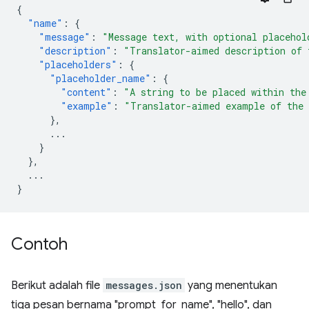
{
"name"
:
{
"message"
:
"Message text, with optional placehol
"description"
:
"Translator-aimed description of 
"placeholders"
:
{
"placeholder_name"
:
{
"content"
:
"A string to be placed within the
"example"
:
"Translator-aimed example of the 
},
...
}
},
...
}
Contoh
Berikut adalah file
messages.json
yang menentukan
tiga pesan bernama "prompt_for_name", "hello", dan