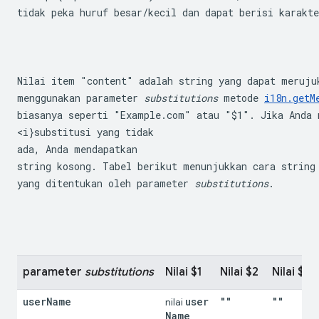
tidak peka huruf besar/kecil dan dapat berisi karakt
Nilai item "content" adalah string yang dapat merujuk
menggunakan parameter 
substitutions
 metode 
i18n.getM
biasanya seperti "Example.com" atau "$1". Jika Anda m
<i}substitusi yang tidak

ada, Anda mendapatkan 

string kosong. Tabel berikut menunjukkan cara string
yang ditentukan oleh parameter 
substitutions
.
parameter 
substitutions
Nilai $1
Nilai $2
Nilai $3
user
Name
user
""
""
nilai 
Name