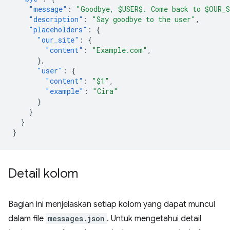
"message"
:
"Goodbye, $USER$. Come back to $OUR_
"description"
:
"Say goodbye to the user"
,
"placeholders"
:
{
"our_site"
:
{
"content"
:
"Example.com"
,
},
"user"
:
{
"content"
:
"$1"
,
"example"
:
"Cira"
}
}
}
}
Detail kolom
Bagian ini menjelaskan setiap kolom yang dapat muncul
dalam file
messages.json
. Untuk mengetahui detail