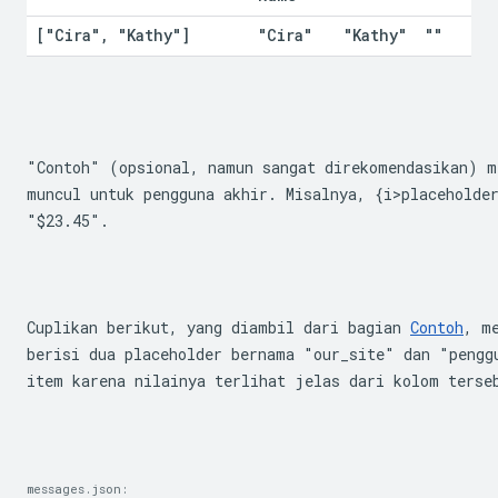
["Cira"
,
 "Kathy"]
"Cira"
"Kathy"
""
"Contoh" (opsional, namun sangat direkomendasikan) m
"$23.45"
.
Cuplikan berikut, yang diambil dari bagian 
Contoh
, m
berisi dua placeholder bernama "our_site" dan "pengg
item karena nilainya terlihat jelas dari kolom terse
messages.json: