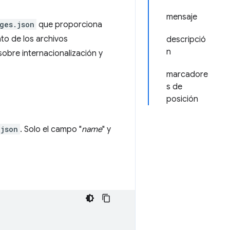
mensaje
ges.json
que proporciona
ato de los archivos
descripció
n
obre internacionalización y
marcadore
s de
posición
.json
. Solo el campo "
name
" y