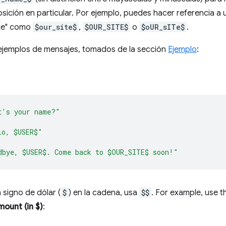
ición en particular. Por ejemplo, puedes hacer referencia a
ite" como
$our_site$
,
$OUR_SITE$
o
$oUR_sITe$
.
 ejemplos de mensajes, tomados de la sección
Ejemplo
:
t's your name?"
lo, $USER$"
dbye, $USER$. Come back to $OUR_SITE$ soon!"
 signo de dólar (
$
) en la cadena, usa
$$
. For example, use t
ount (in $)
: