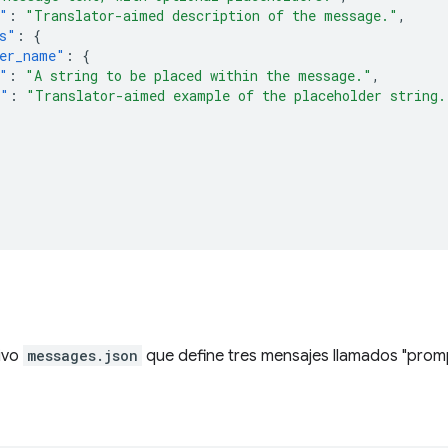
"
:
"Translator-aimed description of the message."
,
s"
:
{
er_name"
:
{
"
:
"A string to be placed within the message."
,
e"
:
"Translator-aimed example of the placeholder string.
hivo
messages.json
que define tres mensajes llamados "prompt