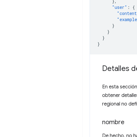
},
"user"
:
{
"content
"exampl
}
}
}
}
Detalles 
En esta secció
obtener detall
regional no def
nombre
De hecho, no h