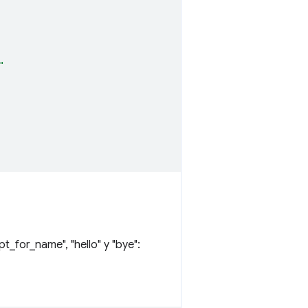
"
_for_name", "hello" y "bye":