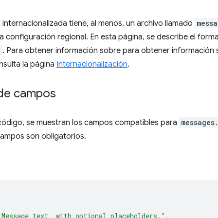
internacionalizada tiene, al menos, un archivo llamado
messa
la configuración regional. En esta página, se describe el form
n
. Para obtener información sobre para obtener información s
onsulta la página
Internacionalización
.
de campos
e código, se muestran los campos compatibles para
messages
campos son obligatorios.
"Message text, with optional placeholders."
,