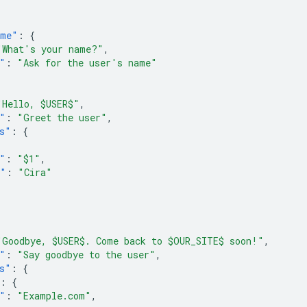
ame"
:
{
"What's your name?"
,
"
:
"Ask for the user's name"
"Hello, $USER$"
,
"
:
"Greet the user"
,
s"
:
{
"
:
"$1"
,
e"
:
"Cira"
"Goodbye, $USER$. Come back to $OUR_SITE$ soon!"
,
"
:
"Say goodbye to the user"
,
s"
:
{
:
{
"
:
"Example.com"
,