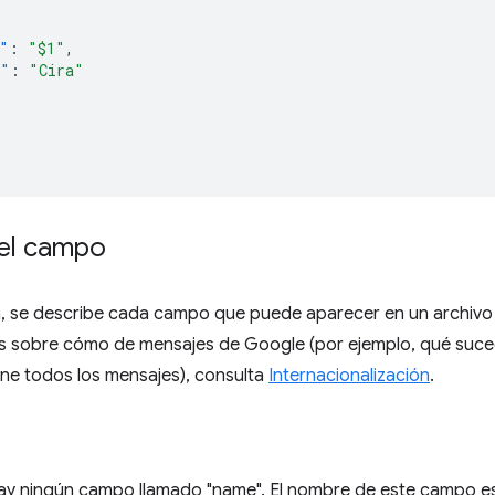
"
:
"$1"
,
e"
:
"Cira"
del campo
n, se describe cada campo que puede aparecer en un archiv
es sobre cómo de mensajes de Google (por ejemplo, qué suc
ine todos los mensajes), consulta
Internacionalización
.
ay ningún campo llamado "name". El nombre de este campo es 