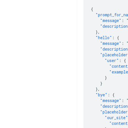
{
"prompt_for_n
"message"
:
"description
},
"hello"
:
{
"message"
:
"description
"placeholder
"user"
:
{
"content
"exampl
}
}
},
"bye"
:
{
"message"
:
"description
"placeholder
"our_site"
"content