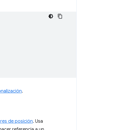
onalización
.
es de posición
. Usa
hacer referencia a un