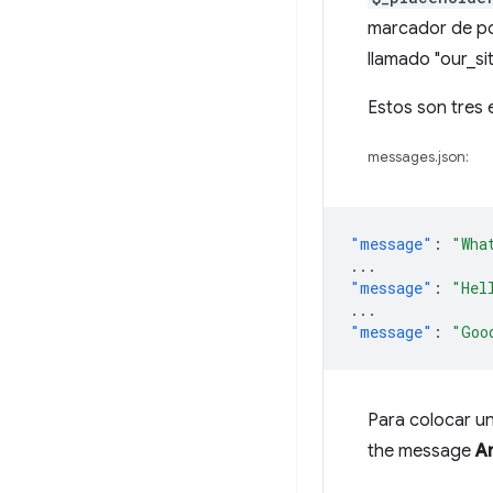
marcador de pos
llamado "our_s
Estos son tres
messages.json:
"message"
:
"Wha
...
"message"
:
"Hel
...
"message"
:
"Goo
Para colocar un
the message
Am