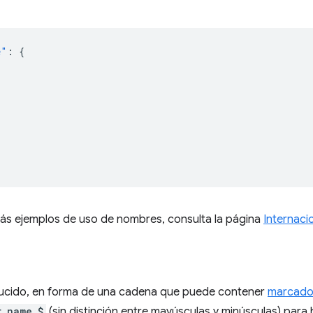
e"
:
{
ás ejemplos de uso de nombres, consulta la página
Internaci
ducido, en forma de una cadena que puede contener
marcador
r_name_$
(sin distinción entre mayúsculas y minúsculas) para 