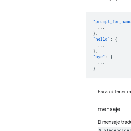
"prompt_for_nam
...
},
"hello"
:
{
...
},
"bye"
:
{
...
}
Para obtener m
mensaje
El mensaje tra
$_placeholde