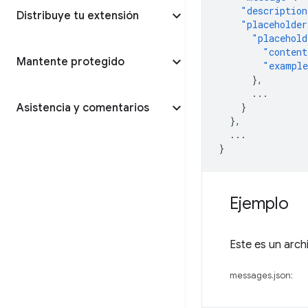
"description
Distribuye tu extensión
"placeholder
"placehold
"content
Mantente protegido
"exampl
},
...
}
Asistencia y comentarios
},
...
}
Ejemplo
Este es un arc
messages.json: