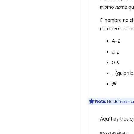
mismo
name
qu
El nombre no di
nombre solo inc
A-Z
a-z
0-9
_ (guion b
@
Nota:
No definas no
Aquí hay tres 
messages.json: