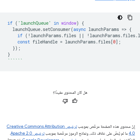
if
(
'launchQueue'
in
window
)
{
launchQueue
.
setConsumer
(
async
launchParams
=
>
{
if
(
!
launchParams
.
files
||
!
launchParams
.
files
.
const
fileHandle
=
launchParams
.
files
[
0
];
});
}
``````
هل كان المحتوى مفيدًا؟
إنّ محتوى هذه الصفحة مرخّص بموجب
ترخيص Creative Commons Attribution
4.0‏
ما لم يُنصّ على خلاف ذلك، ونماذج الرموز مرخّصة بموجب
ترخيص Apache 2.0‏
.