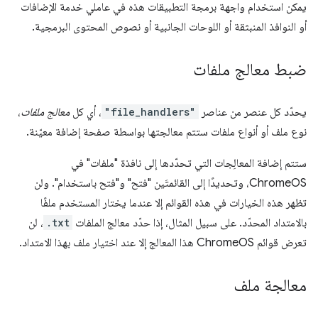
يمكن استخدام واجهة برمجة التطبيقات هذه في عاملي خدمة الإضافات
أو النوافذ المنبثقة أو اللوحات الجانبية أو نصوص المحتوى البرمجية.
ضبط معالج ملفات
يحدّد كل عنصر من عناصر
"file_handlers"
، أي كل
معالج ملفات
،
نوع ملف أو أنواع ملفات ستتم معالجتها بواسطة صفحة إضافة معيّنة.
ستتم إضافة المعالِجات التي تحدّدها إلى نافذة "ملفات" في
ChromeOS، وتحديدًا إلى القائمتَين "فتح" و"فتح باستخدام". ولن
تظهر هذه الخيارات في هذه القوائم إلا عندما يختار المستخدم ملفًا
بالامتداد المحدّد. على سبيل المثال، إذا حدّد معالج الملفات
.txt
، لن
تعرض قوائم ChromeOS هذا المعالج إلا عند اختيار ملف بهذا الامتداد.
معالجة ملف