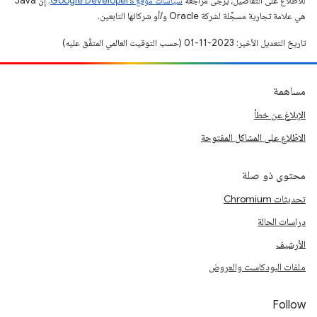
للاطّلاع على التفاصيل، يُرجى مراجعة
سياسات موقع Google Developers‏
. إنّ Java
هي علامة تجارية مسجَّلة لشركة Oracle و/أو شركائها التابعين.
تاريخ التعديل الأخير: 2023-11-01 (حسب التوقيت العالمي المتفَّق عليه)
مساهمة
الإبلاغ عن خطأ
الاطّلاع على المشاكل المفتوحة
محتوى ذو صلة
تحديثات Chromium
دراسات الحالة
الأرشيف
ملفات البودكاست والعروض
Follow