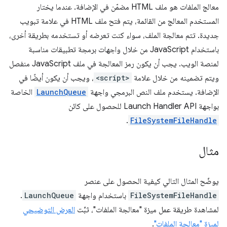
معالج الملفات هو ملف HTML مضمّن في الإضافة. عندما يختار
المستخدم المعالج من القائمة، يتم فتح ملف HTML في علامة تبويب
جديدة. تتم معالجة الملف، سواء كنت تعرضه أو تستخدمه بطريقة أخرى،
باستخدام JavaScript من خلال واجهات برمجة تطبيقات مناسبة
لمنصة الويب. يجب أن يكون رمز المعالجة في ملف JavaScript منفصل
ويتم تضمينه من خلال علامة
<script>
، ويجب أن يكون أيضًا في
الإضافة. يستخدم ملف النص البرمجي واجهة
LaunchQueue
الخاصة
بواجهة Launch Handler API للحصول على كائن
.
FileSystemFileHandle
مثال
يوضّح المثال التالي كيفية الحصول على عنصر
FileSystemFileHandle
باستخدام واجهة
LaunchQueue
.
لمشاهدة طريقة عمل ميزة "معالجة الملفات"، ثبِّت
العرض التوضيحي
لميزة "معالجة الملفات"
.