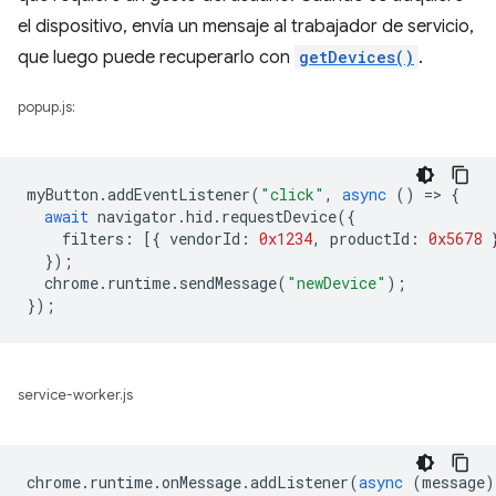
el dispositivo, envía un mensaje al trabajador de servicio,
que luego puede recuperarlo con
getDevices()
.
popup.js:
myButton
.
addEventListener
(
"click"
,
async
()
=
>
{
await
navigator
.
hid
.
requestDevice
({
filters
:
[{
vendorId
:
0x1234
,
productId
:
0x5678
});
chrome
.
runtime
.
sendMessage
(
"newDevice"
);
});
service-worker.js
chrome
.
runtime
.
onMessage
.
addListener
(
async
(
message
)