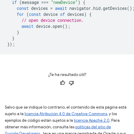
if
(
message
===
"newDevice"
)
{
const
devices
=
await
navigator
.
hid
.
getDevices
()
for
(
const
device
of
devices
)
{
// open device connection.
await
device
.
open
();
}
}
});
¿Te ha resultado útil?
Salvo que se indique lo contrario, el contenido de esta página está
sujeto a la
licencia Atribución 4.0 de Creative Commons
, y los
ejemplos de código están sujetos a la
licencia Apache 2.0
. Para
obtener más información, consulta las
políticas del sitio de
Google Developers
. Java es una marca registrada de Oracle o sus