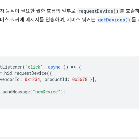
자 동작이 필요한 권한 흐름의 일부로
requestDevice()
를 호출하
비스 워커에 메시지를 전송하며, 서비스 워커는
getDevices()
를
tListener
(
"click"
,
async
()
=
>
{
r
.
hid
.
requestDevice
({
vendorId
:
0x1234
,
productId
:
0x5678
}],
.
sendMessage
(
"newDevice"
);