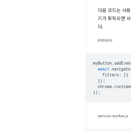
다음 코드는 사용
기가 획득되면 서
다.
popup.js:
myButton
.
addEven
await
navigato
filters
:
[{
});
chrome
.
runtime
});
service-worker.js