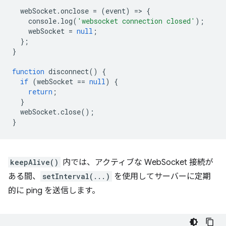
webSocket
.
onclose
=
(
event
)
=
>
{
console
.
log
(
'websocket connection closed'
);
webSocket
=
null
;
};
}
function
disconnect
()
{
if
(
webSocket
==
null
)
{
return
;
}
webSocket
.
close
();
}
keepAlive()
内では、アクティブな WebSocket 接続が
ある間、
setInterval(...)
を使用してサーバーに定期
的に ping を送信します。