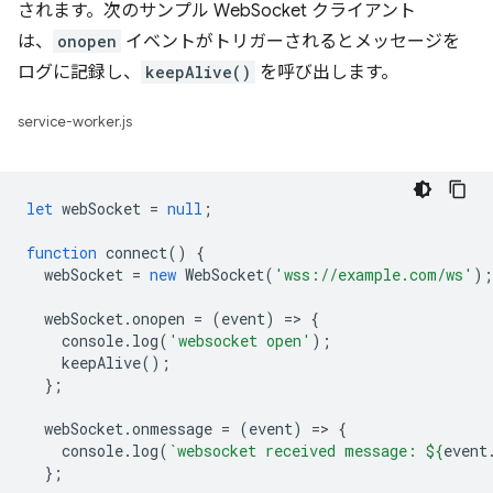
されます。次のサンプル WebSocket クライアント
は、
onopen
イベントがトリガーされるとメッセージを
ログに記録し、
keepAlive()
を呼び出します。
service-worker.js
let
webSocket
=
null
;
function
connect
()
{
webSocket
=
new
WebSocket
(
'wss://example.com/ws'
);
webSocket
.
onopen
=
(
event
)
=
>
{
console
.
log
(
'websocket open'
);
keepAlive
();
};
webSocket
.
onmessage
=
(
event
)
=
>
{
console
.
log
(
`websocket received message: 
${
event
};