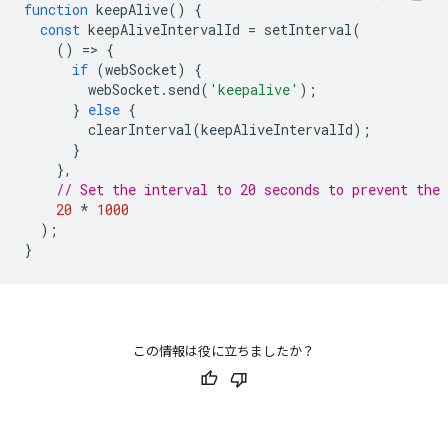
function
keepAlive
()
{
const
keepAliveIntervalId
=
setInterval
(
()
=
>
{
if
(
webSocket
)
{
webSocket
.
send
(
'keepalive'
);
}
else
{
clearInterval
(
keepAliveIntervalId
);
}
},
// Set the interval to 20 seconds to prevent the
20
*
1000
);
}
この情報は役に立ちましたか？