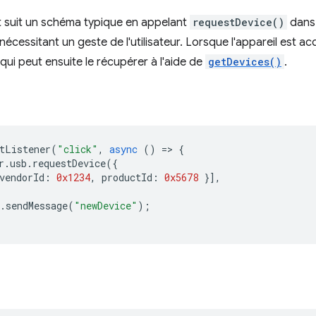
t suit un schéma typique en appelant
requestDevice()
dans 
nécessitant un geste de l'utilisateur. Lorsque l'appareil est a
qui peut ensuite le récupérer à l'aide de
getDevices()
.
tListener
(
"click"
,
async
()
=
>
{
r
.
usb
.
requestDevice
({
vendorId
:
0x1234
,
productId
:
0x5678
}],
.
sendMessage
(
"newDevice"
);