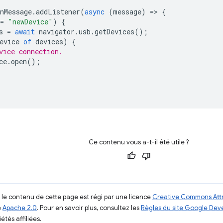
nMessage
.
addListener
(
async
(
message
)
=
>
{
=
"newDevice"
)
{
s
=
await
navigator
.
usb
.
getDevices
();
evice
of
devices
)
{
vice connection.
ce
.
open
();
Ce contenu vous a-t-il été utile ?
, le contenu de cette page est régi par une licence
Creative Commons Attr
e
Apache 2.0
. Pour en savoir plus, consultez les
Règles du site Google Dev
étés affiliées.