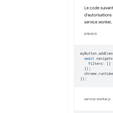
Le code suivan
d'autorisations 
service worker, 
popup.js:
myButton
.
addEven
await
navigato
filters
:
[{
});
chrome
.
runtime
});
service-worker.js