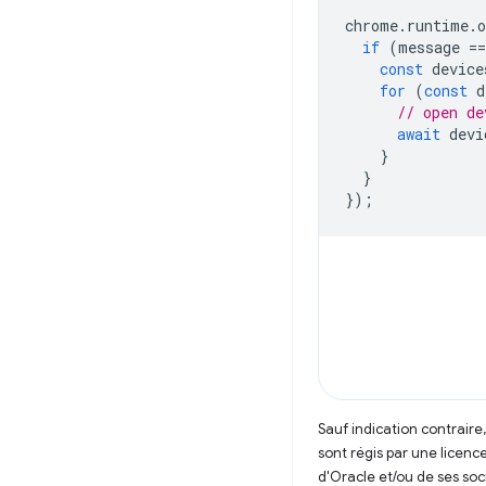
chrome
.
runtime
.
o
if
(
message
==
const
device
for
(
const
d
// open de
await
devi
}
}
});
Sauf indication contraire
sont régis par une licenc
d'Oracle et/ou de ses soci