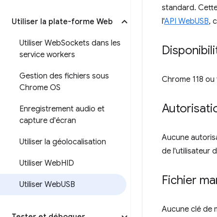
standard. Cette
l'
API WebUSB
, 
Utiliser la plate-forme Web
Utiliser Web
Sockets dans les
Disponibil
service workers
Gestion des fichiers sous
Chrome 118 ou v
Chrome OS
Autorisati
Enregistrement audio et
capture d'écran
Aucune autorisa
Utiliser la géolocalisation
de l'utilisateur
Utiliser Web
HID
Fichier ma
Utiliser Web
USB
Aucune clé de m