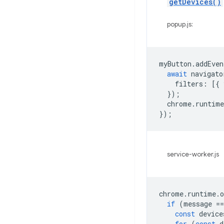
getDevices()
popup.js:
myButton
.
addEven
await
navigato
filters
:
[{
});
chrome
.
runtime
});
service-worker.js
chrome
.
runtime
.
o
if
(
message
==
const
device
for
(
const
d