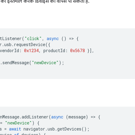
का इस्तेमाल करके डिवाइस को वापस पा सकता है.
tListener
(
"click"
,
async
()
=
>
{
r
.
usb
.
requestDevice
({
vendorId
:
0x1234
,
productId
:
0x5678
}],
.
sendMessage
(
"newDevice"
);
nMessage
.
addListener
(
async
(
message
)
=
>
{
=
"newDevice"
)
{
s
=
await
navigator
.
usb
.
getDevices
();
evice
of
devices
)
{