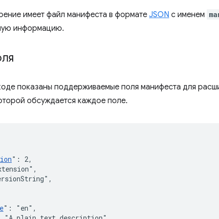
ение имеет файл манифеста в формате
JSON
с именем
ma
ную информацию.
оля
оде показаны поддерживаемые поля манифеста для расш
которой обсуждается каждое поле.
ion
"
:
2
,
xtension"
,
ersionString"
,
e
"
:
"en"
,
:
"A plain text description"
,