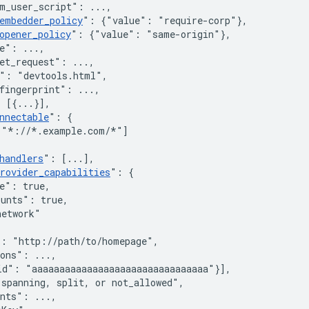
m_user_script"
:
 ...
,
embedder_policy
"
:
{"value": "require-corp"}
,
opener_policy
"
:
{"value": "same-origin"}
,
e"
:
 ...
,
et_request"
:
 ...
,
"
:
"devtools.html"
,
fingerprint"
:
 ...
,
:
[
{
...
}
]
,
nnectable
"
:
{
[
"*://*.example.com/*"
]
handlers
"
:
[
...
]
,
rovider_capabilities
"
:
{
e"
:
true
,
ounts"
:
true
,
network"
"
:
"http://path/to/homepage"
,
ions"
:
 ...
,
id"
:
"aaaaaaaaaaaaaaaaaaaaaaaaaaaaaaaa"
}
]
,
"spanning, split, or not_allowed"
,
ents"
:
 ...
,