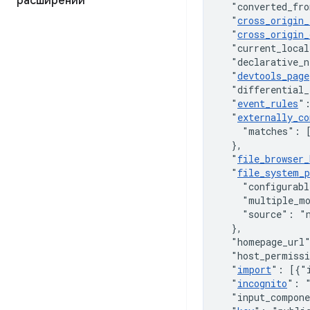
расширений
"converted_fro
"
cross_origin_
"
cross_origin_
"current_local
"declarative_n
"
devtools_page
"differential_
"
event_rules
"
"
externally_co
"matches"
:
}
,
"
file_browser_
"
file_system_p
"configurabl
"multiple_m
"source"
:
"
}
,
"homepage_url
"host_permiss
"
import
"
:
[
{
"
"
incognito
"
:
"input_compon