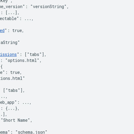
cKey"
,
me_version"
:
"versionString"
,
"
:
[
...
]
,
ectable"
:
 ...
,
,
ed
"
:
true
,
"aString"
issions
"
:
[
"tabs"
]
,
:
"options.html"
,
{
le"
:
true
,
tions.html"
:
[
"tabs"
]
,
...
,
eb_app"
:
 ...
,
"
:
{
...
}
,
..
]
,
"Short Name"
,
hema"
:
"schema.json"