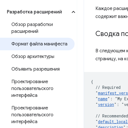
Каждое расшир
Разработка расширений
содержит важ
Обзор разработки
расширений
Сводка п
Формат файла манифеста
В следующем к
Обзор архитектуры
страницу, на 
Объявить разрешения
Проектирование
{
// Required
пользовательского
"
manifest_vers
интерфейса
"
name
"
:
"My E
"
version
"
:
"v
Проектирование
пользовательского
// Recommended
интерфейса
"
default_local
"
description
"