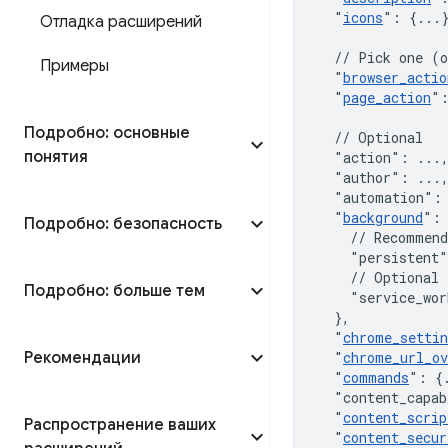
"
icons
"
:
{
...
Отладка расширений
// Pick one (o
Примеры
"
browser_actio
"
page_action
"
Подробно: основные
// Optional
понятия
"action"
:
 ...
"author"
:
 ...
"automation"
:
"
background
"
:
Подробно: безопасность
// Recommend
"persistent"
// Optional
Подробно: больше тем
"service_wor
}
,
"
chrome_settin
Рекомендации
"
chrome_url_ov
"
commands
"
:
{
"content_capab
"
content_scrip
Распространение ваших
"
content_secur