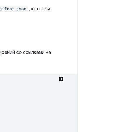
nifest.json
, который
ирений со ссылками на