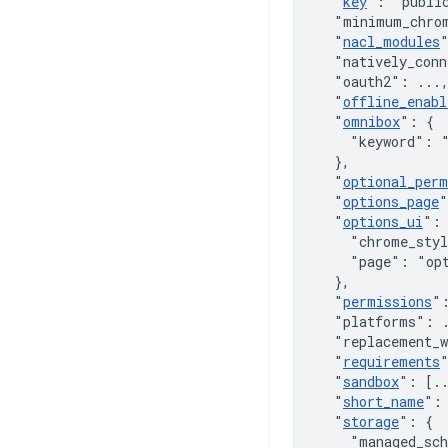
"
key
"
:
"publi
"minimum_chro
"
nacl_modules
"natively_conn
"oauth2"
:
 ...
"
offline_enabl
"
omnibox
"
:
{
"keyword"
:
}
,
"
optional_perm
"
options_page
"
"
options_ui
"
:
"chrome_sty
"page"
:
"op
}
,
"
permissions
"
"platforms"
:
 
"replacement_w
"
requirements
"
sandbox
"
:
[
.
"
short_name
"
:
"
storage
"
:
{
"managed_sc