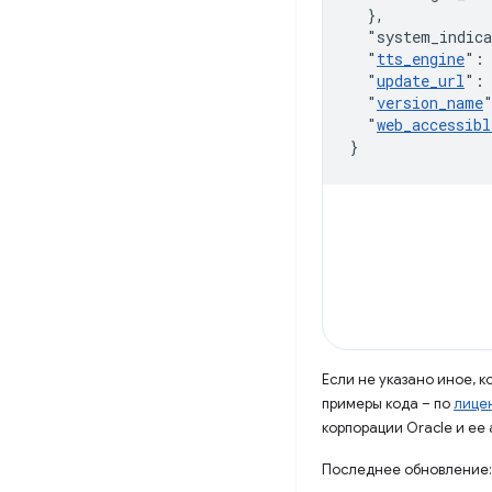
}
,
"system_indic
"
tts_engine
"
:
"
update_url
"
:
"
version_name
"
web_accessibl
}
Если не указано иное, 
примеры кода – по
лицен
корпорации Oracle и ее
Последнее обновление: