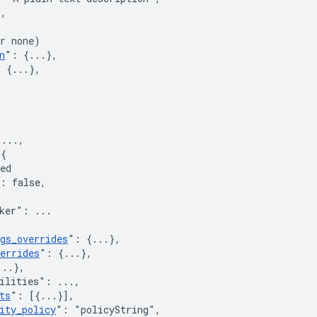
}
,
r none)
n
"
:
{
...
}
,
:
{
...
}
,
,
,
 ...
,
{
ed
:
false
,
ker"
:
 ...

gs_overrides
"
:
{
...
}
,
errides
"
:
{
...
}
,
...
}
,
ilities"
:
 ...
,
ts
"
:
[
{
...
}
]
,
ity_policy
"
:
"policyString"
,