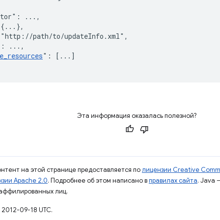
ator"
:
 ...
,
{
...
}
,
"http://path/to/updateInfo.xml"
,
"
:
 ...
,
e_resources
"
:
[
...
]
Эта информация оказалась полезной?
контент на этой странице предоставляется по
лицензии Creative Commo
зии Apache 2.0
. Подробнее об этом написано в
правилах сайта
. Java
 аффилированных лиц.
 2012-09-18 UTC.