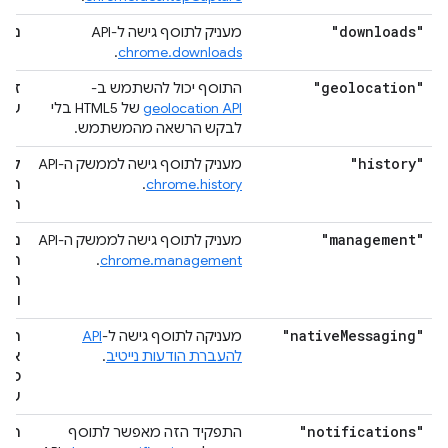
"downloads"
מעניק לתוסף גישה ל-API
ניה
.
chrome.downloads
"geolocation"
התוסף יכול להשתמש ב-
זיהו
geolocation API
של HTML5 בלי
שלכ
לבקש הרשאה מהמשתמש.
"history"
מעניק לתוסף גישה לממשק ה-API
קריא
chrome.history
.
היס
הגל
"management"
מעניק לתוסף גישה לממשק ה-API
ניהו
chrome.management
.
האפ
התו
והע
"native
Messaging"
מעניקה לתוסף גישה ל-
API
תקש
להעברת הודעות נייטיב
.
אפל
מקו
שמש
"notifications"
התפקיד הזה מאפשר לתוסף
הצג