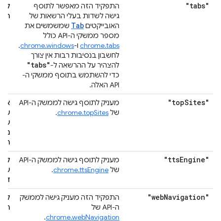
"tabs"
התפקיד הזה מאפשר לתוסף
קרי
גישה לשדות בעלי הרשאות של
הגל
Tab
האובייקטים
שמשמשים את
מספר ממשקי ה-API כולל
chrome.tabs
ו-
chrome.windows
.
לחשבון בנסיבות רבות אין צורך
"tabs"
להצהיר על ההרשאה ל-
כדי להשתמש בתוסף ממשקי ה-
API האלה.
"top
Sites"
מעניק לתוסף גישה לממשק ה-API
איך
של
chrome.topSites
.
של 
שאל
נכנ
הגב
"tts
Engine"
מעניק לתוסף גישה לממשק ה-API
קרי
של
chrome.ttsEngine
.
שנא
דיב
"web
Navigation"
התפקיד הזה מעניק גישה לממשק
קרי
ה-API של
הגל
.
chrome.webNavigation