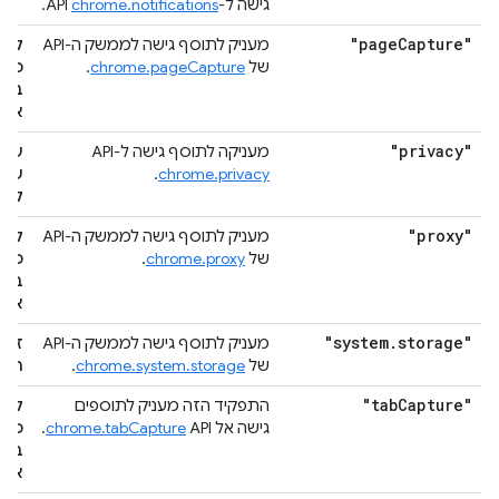
גישה ל-API
chrome.notifications
.
"page
Capture"
מעניק לתוסף גישה לממשק ה-API
לקר
של
chrome.pageCapture
.
כל 
באת
אתם
"privacy"
מעניקה לתוסף גישה ל-API
שינ
chrome.privacy
.
שקש
לפר
"proxy"
מעניק לתוסף גישה לממשק ה-API
לקר
של
chrome.proxy
.
כל 
באת
אתם
"system
.
storage"
מעניק לתוסף גישה לממשק ה-API
זיהו
של
chrome.system.storage
.
התק
"tab
Capture"
התפקיד הזה מעניק לתוספים
לקר
גישה אל
API.
chrome.tabCapture
כל 
באת
אתם