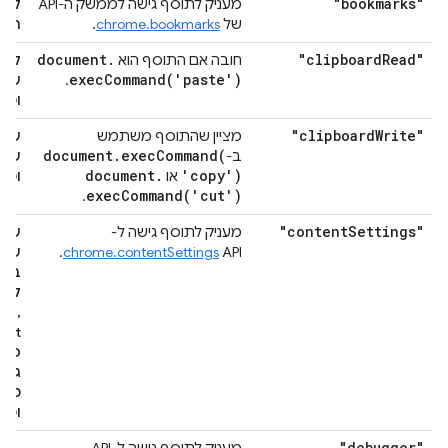
"bookmarks"
מעניק לתוסף גישה לממשק ה-API
קריא
של
chrome.bookmarks
.
הסי
document
.
"clipboard
Read"
חובה אם התוסף הוא
קרי
execCommand(
'paste')
.
שמע
ומד
"clipboard
Write"
מציין שהתוסף משתמש
שינו
document
.
execCommand(
ב-
שאת
document
.
'copy')
או
ומד
execCommand(
'cut')
.
"content
Settings"
מעניק לתוסף גישה ל-
שינ
API.
chrome.contentSettings
שלך
באת
לתכ
ie,
פלאג
גיאו
מיק
וכו'.
"debugger"