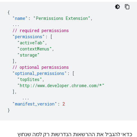
{
"name"
:
"Permissions Extension"
,
...
// required permissions
"permissions"
:
[
"activeTab"
,
"contextMenus"
,
"storage"
],
// optional permissions
"optional_permissions"
:
[
"topSites"
,
"http://www.developer.chrome.com/*"
],
...
"manifest_version"
:
2
}
כדאי להגביל את ההרשאות הנדרשות רק למה שנחוץ