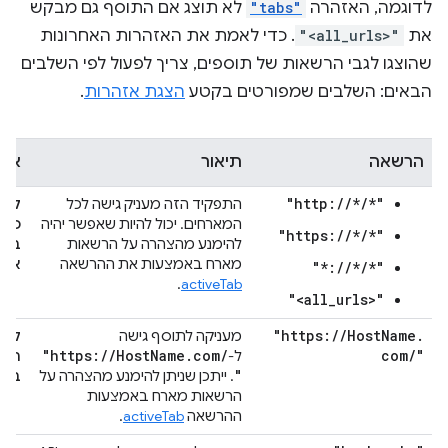
לדוגמה, האזהרה
"tabs"
לא תוצג אם התוסף גם מבקש
את
"<all_urls>"
. כדי לאמת את האזהרות האחרונות
שהוצגו לגבי הרשאות של תוספים, צריך לפעול לפי השלבים
הבאים: השלבים שמפורטים בקטע
הצגת אזהרות
.
הרשאה
תיאור
אזה
"http://*/*"
התפקיד הזה מעניק גישה לכל
לקר
המארחים. יכול להיות שאפשר יהיה
כל 
"https://*/*"
להימנע מהצהרה על הרשאות
באת
מארח באמצעות את ההרשאה
אתם
"*://*/*"
.
activeTab
"<all_urls>"
"https:
/
/
Host
Name
.
מעניקה לתוסף גישה
קריא
"https:
/
/
Host
Name
.
com
/
com
/
"
ל-
הנת
m
"
. ייתכן שניתן להימנע מהצהרה על
ב-
הרשאות מארח באמצעות
ההרשאה
activeTab
.