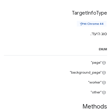
Target
Info
Type
Chrome 44 ואילך
סוג היעד.
ENUM
"page"
"background_page"
‎"worker"‎
"other"
Methods