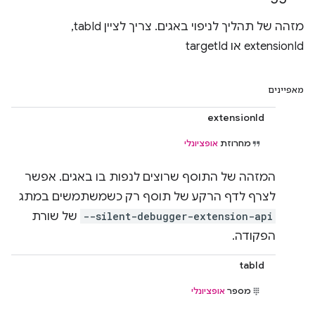
מזהה של תהליך לניפוי באגים. צריך לציין tabId, ‏
extensionId או targetId
מאפיינים
extensionId
מחרוזת
אופציונלי
המזהה של התוסף שרוצים לנפות בו באגים. אפשר
לצרף לדף הרקע של תוסף רק כשמשתמשים במתג
--silent-debugger-extension-api
של שורת
הפקודה.
tabId
מספר
אופציונלי