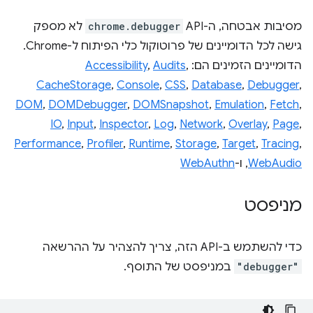
מסיבות אבטחה, ה-API‏
chrome.debugger
לא מספק
גישה לכל הדומיינים של פרוטוקול כלי הפיתוח ל-Chrome.
הדומיינים הזמינים הם:
,
Audits
,
Accessibility
CacheStorage
,
Console
,
CSS
,
Database
,
Debugger
,
DOM
,
DOMDebugger
,
DOMSnapshot
,
Emulation
,
Fetch
,
IO
,
Input
,
Inspector
,
Log
,
Network
,
Overlay
,
Page
,
Performance
,
Profiler
,
Runtime
,
Storage
,
Target
,
Tracing
,
WebAudio
, ו-
WebAuthn
מניפסט
כדי להשתמש ב-API הזה, צריך להצהיר על ההרשאה
"debugger"
במניפסט של התוסף.