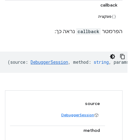
callback
פונקציה
הפרמטר
callback
נראה כך:
(
source
:
DebuggerSession
,
method
:
string
,
params?
:
o
source
DebuggerSession
method