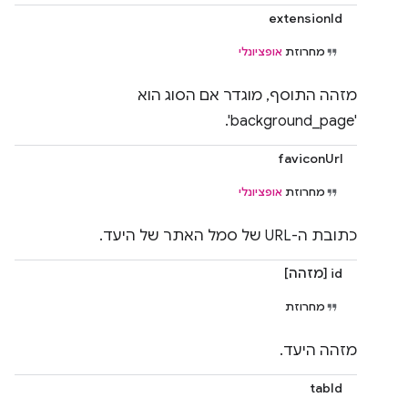
extensionId
מחרוזת
אופציונלי
מזהה התוסף, מוגדר אם הסוג הוא
'background_page'.
faviconUrl
מחרוזת
אופציונלי
כתובת ה-URL של סמל האתר של היעד.
id [מזהה]
מחרוזת
מזהה היעד.
tabId