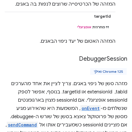
המזהה של הכרטיסייה שרוצים לנפות בה באגים.
targetId
מחרוזת
אופציונלי
המזהה האטום של יעד ניפוי הבאגים.
Debugger
Session
Chrome 125 ואילך
מזהה סשן של ניפוי באגים. צריך לציין את אחד מהערכים
tabId, ‏ extensionId או targetId. בנוסף, אפשר לספק
sessionId אופציונלי. אם sessionId מצוין בארגומנטים
שנשלחים מ-
onEvent
, המשמעות היא שהאירוע מגיע
מסשן של פרוטוקול צאצא בסשן של שורש ה-debuggee.
אם מציינים sessionId כשמעבירים אותו אל
sendCommand
,