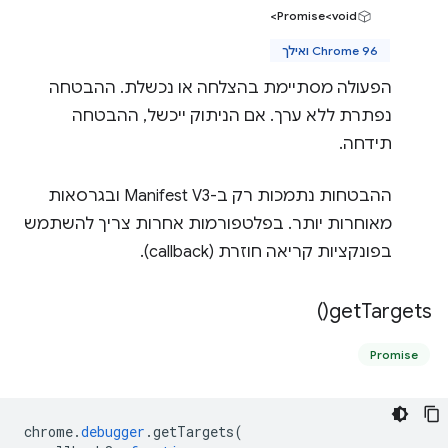
Promise<void>
Chrome 96 ואילך
הפעולה מסתיימת בהצלחה או נכשלת. ההבטחה
נפתרת ללא ערך. אם הניתוק ייכשל, ההבטחה
תידחה.
ההבטחות נתמכות רק ב-Manifest V3 ובגרסאות
מאוחרות יותר. בפלטפורמות אחרות צריך להשתמש
בפונקציות קריאה חוזרת (callback).
)
get
Targets(
Promise
chrome
.
debugger
.
getTargets
(