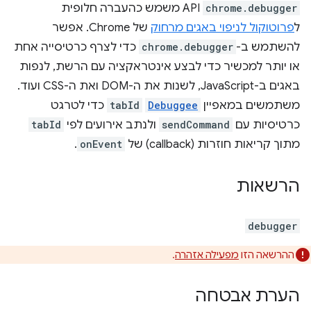
chrome.debugger
API משמש כהעברה חלופית
ל
פרוטוקול לניפוי באגים מרחוק
של Chrome. אפשר
להשתמש ב-
chrome.debugger
כדי לצרף כרטיסייה אחת
או יותר למכשיר כדי לבצע אינטראקציה עם הרשת, לנפות
באגים ב-JavaScript, לשנות את ה-DOM ואת ה-CSS ועוד.
משתמשים במאפיין
Debuggee
tabId
כדי לטרגט
כרטיסיות עם
sendCommand
ולנתב אירועים לפי
tabId
מתוך קריאות חוזרות (callback) של
onEvent
.
הרשאות
debugger
ההרשאה הזו
מפעילה אזהרה
.
הערת אבטחה