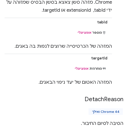
Chrome. מזהה סשן צאצא בסשן הבסיס שמזוהה על
ידי tabId, ‏ extensionId או targetId.
tabId
מספר
אופציונלי
המזהה של הכרטיסייה שרוצים לנפות בה באגים.
targetId
מחרוזת
אופציונלי
המזהה האטום של יעד ניפוי הבאגים.
Detach
Reason
Chrome 44 ואילך
הסיבה לסיום החיבור.