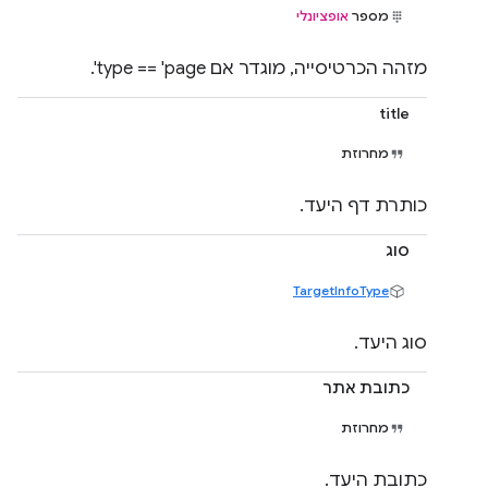
מספר
אופציונלי
מזהה הכרטיסייה, מוגדר אם type == 'page'.
title
מחרוזת
כותרת דף היעד.
סוג
TargetInfoType
סוג היעד.
כתובת אתר
מחרוזת
כתובת היעד.