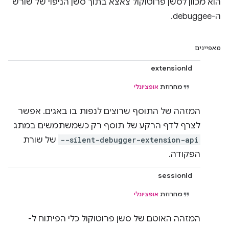
הוא מכוון לסשן פרוטוקול צאצא בתוך סשן הניפוי של שורש
ה-debuggee.
מאפיינים
extensionId
מחרוזת
אופציונלי
המזהה של התוסף שרוצים לנפות בו באגים. אפשר
לצרף לדף הרקע של תוסף רק כשמשתמשים במתג
--silent-debugger-extension-api
של שורת
הפקודה.
sessionId
מחרוזת
אופציונלי
המזהה האוטם של סשן פרוטוקול כלי הפיתוח ל-