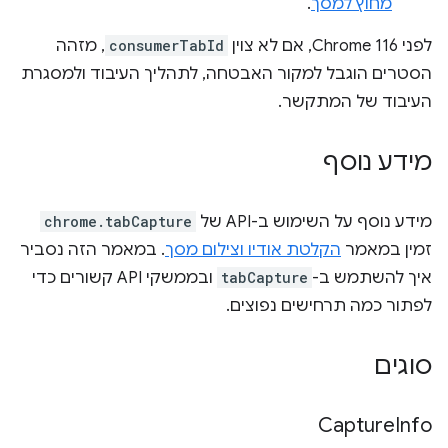
מחוץ למסך
.
לפני Chrome 116, אם לא צוין
consumerTabId
, מזהה
הסטרים הוגבל למקור האבטחה, לתהליך העיבוד ולמסגרת
העיבוד של המתקשר.
מידע נוסף
מידע נוסף על השימוש ב-API של
chrome.tabCapture
זמין במאמר
הקלטת אודיו וצילום מסך
. במאמר הזה נסביר
איך להשתמש ב-
tabCapture
ובממשקי API קשורים כדי
לפתור כמה תרחישים נפוצים.
סוגים
Capture
Info