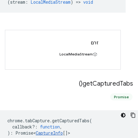
(
stream
:
LocalMediaStream
) =>
void
זרם
LocalMediaStream
)
get
Captured
Tabs(
Promise
chrome
.
tabCapture
.
getCapturedTabs
(
callback?
:
function
,
)
:
Promise<
CaptureInfo
[]
>