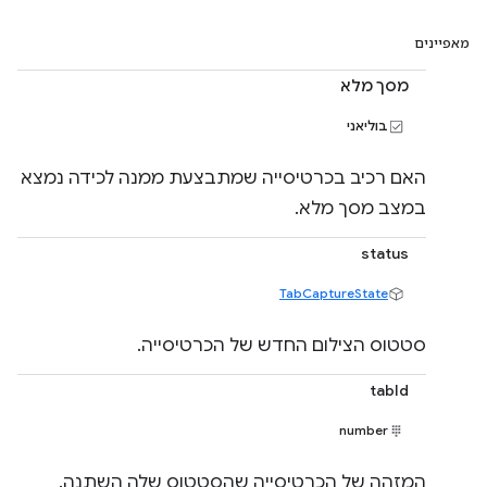
מאפיינים
מסך מלא
בוליאני
האם רכיב בכרטיסייה שמתבצעת ממנה לכידה נמצא
במצב מסך מלא.
status
TabCaptureState
סטטוס הצילום החדש של הכרטיסייה.
tabId
number
המזהה של הכרטיסייה שהסטטוס שלה השתנה.