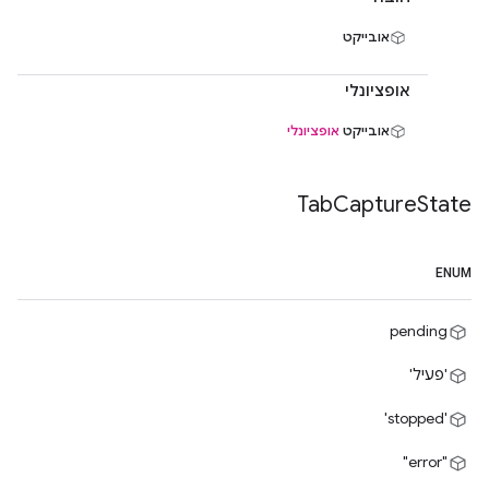
אובייקט
אופציונלי
אובייקט
אופציונלי
Tab
Capture
State
ENUM
pending
'פעיל'
'stopped'
"error"