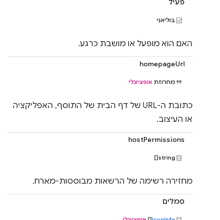
פעיל
בוליאני
האם הוא מופעל או מושבת כרגע.
homepageUrl
מחרוזת
אופציונלי
כתובת ה-URL של דף הבית של התוסף, האפליקציה
או העיצוב.
hostPermissions
string[]
מחזירה רשימה של הרשאות מבוססות-מארח.
סמלים
IconInfo
[]
אופציונלי