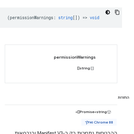
(
permissionWarnings
:
string
[]) =>
void
permissionWarnings
string[]
החזרות
Promise<string[]>
Chrome 88 ואילך
ההבטחות נתמכות רק ב-Manifest V3 ובגרסאות