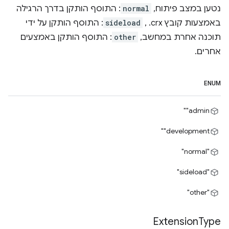
נטען במצב פיתוח,
normal
: התוסף הותקן בדרך הרגילה
באמצעות קובץ ‎ .crx,
sideload
: התוסף הותקן על ידי
תוכנה אחרת במחשב,
other
: התוסף הותקן באמצעים
אחרים.
ENUM
‎"admin"
‎"development"
"normal"
"sideload"
"other"
Extension
Type