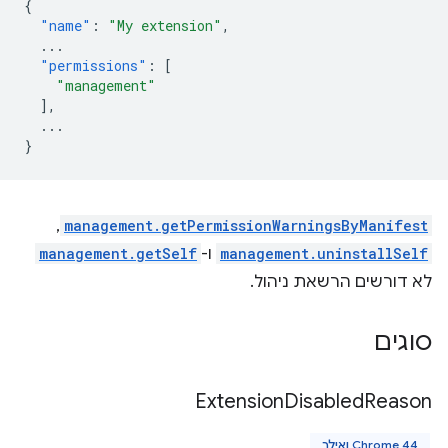
{
"name"
:
"My extension"
,
...
"permissions"
:
[
"management"
],
...
}
management.getPermissionWarningsByManifest
,‏
management.uninstallSelf
ו-
management.getSelf
לא דורשים הרשאת ניהול.
סוגים
Extension
Disabled
Reason
Chrome 44 ואילך