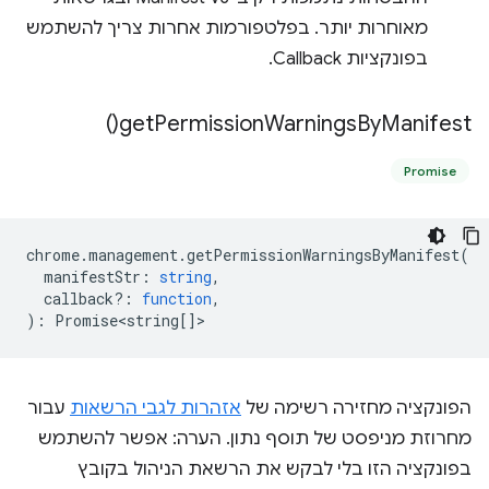
מאוחרות יותר. בפלטפורמות אחרות צריך להשתמש
בפונקציות Callback.
)
get
Permission
Warnings
By
Manifest(
Promise
chrome
.
management
.
getPermissionWarningsByManifest
(
manifestStr
:
string
,
callback?
:
function
,
)
:
Promise<string
[]>
הפונקציה מחזירה רשימה של
אזהרות לגבי הרשאות
עבור
מחרוזת מניפסט של תוסף נתון. הערה: אפשר להשתמש
בפונקציה הזו בלי לבקש את הרשאת הניהול בקובץ