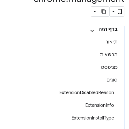
בדף הזה
תיאור
הרשאות
מניפסט
סוגים
ExtensionDisabledReason
ExtensionInfo
ExtensionInstallType