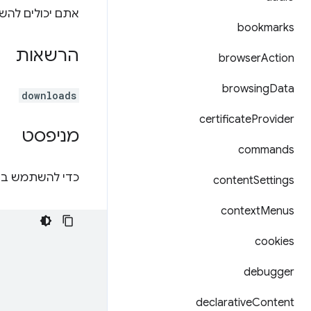
אתם יכולים לה
bookmarks
הרשאות
browser
Action
browsing
Data
downloads
certificate
Provider
מניפסט
commands
כדי להשתמש ב-API הזה, צריך להצהיר על ההרש
content
Settings
context
Menus
cookies
debugger
declarative
Content