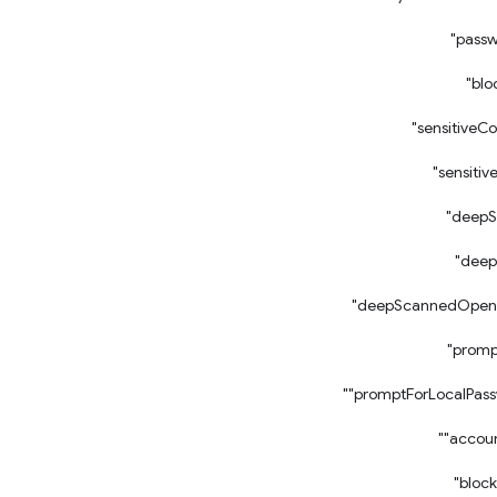
"dee
‎"promptForLocalPas
‎"acco