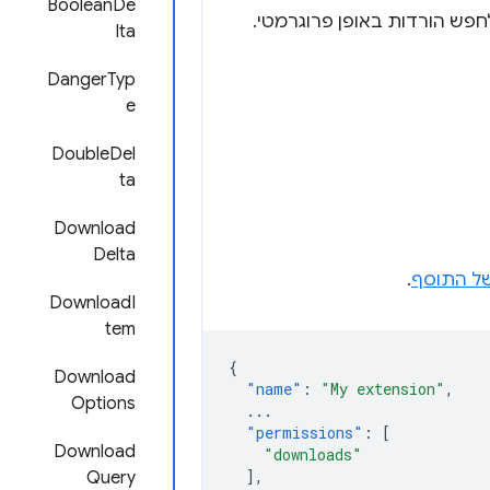
BooleanDe
lta
DangerTyp
e
DoubleDel
ta
Download
Delta
ל התוסף
.
DownloadI
tem
{
Download
"name"
:
"My extension"
,
Options
...
"permissions"
:
[
Download
"downloads"
],
Query