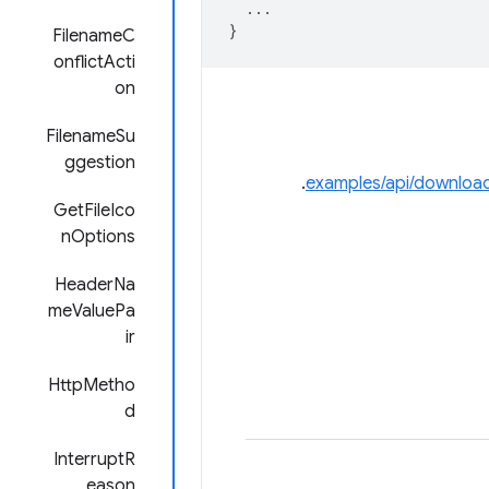
...
}
FilenameC
onflictActi
on
FilenameSu
ggestion
.
examples/api/downloa
GetFileIco
nOptions
HeaderNa
meValuePa
ir
HttpMetho
d
InterruptR
eason