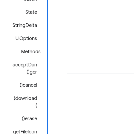
State
StringDelta
UiOptions
Methods
acceptDan
ger()
cancel()
download(
)
erase()
getFileIcon