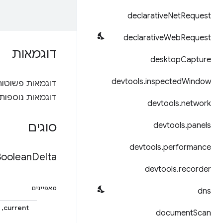
declarative
Net
Request
declarative
Web
Request
דוגמאות
desktop
Capture
devtools
.
inspected
Window
דוגמאות פשוטות
דוגמאות נוספות
devtools
.
network
סוגים
devtools
.
panels
devtools
.
performance
Boolean
Delta
devtools
.
recorder
מאפיינים
dns
current, קורנט
document
Scan