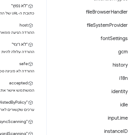
"לא נפוץ"
file
Browser
Handler
כתובת ה-URL של ההורדה לא נפוצה, והיא עלולה להיות מסוכנת.
host
file
System
Provider
ההורדה הגיעה ממארח 
font
Settings
"לא רצוי"
gcm
ההורדה עלולה להיות ל
safe
history
ההורדה לא מציגה ס
i18n
accepted
המשתמש אישר את ה
identity
"allowlistedByPolicy"
idle
ערכים שקשורים לארגו
input
.
ime
"asyncScanning"
instance
ID
"asyncLocalPasswordScanning"