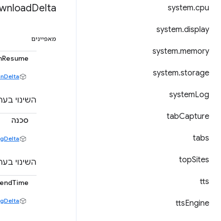
wnload
Delta
system
.
cpu
system
.
display
מאפיינים
system
.
memory
nResume
system
.
storage
nDelta
system
Log
השינוי בע
tab
Capture
סכנה
tabs
ngDelta
top
Sites
השינוי בע
tts
endTime
ngDelta
tts
Engine