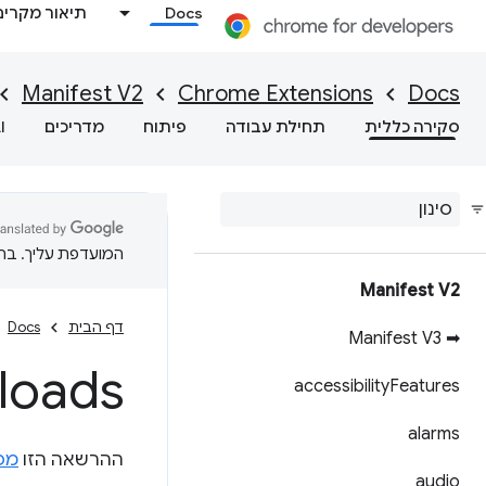
Docs
תיאור מקרים
Manifest V2
Chrome Extensions
Docs
סקירה כללית
תחילת עבודה
פיתוח
מדריכים
I
המועדפת עליך. בתרג
Manifest V2
דף הבית
Docs
➡ Manifest V3
loads
accessibility
Features
alarms
ההרשאה הזו
מפ
audio