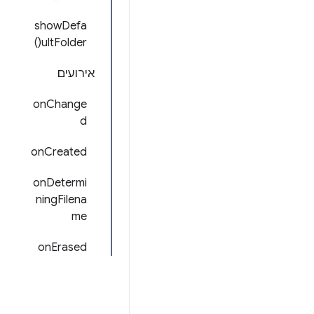
showDefa
ultFolder()
אירועים
onChange
d
onCreated
onDetermi
ningFilena
me
onErased