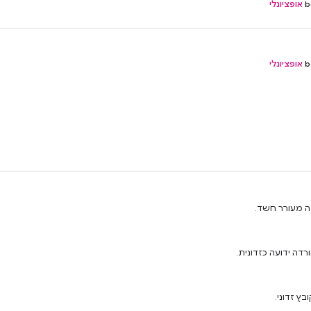
b
אופציונלי
b
אופציונלי
ה מעורר חשד.
בץ זדוני.