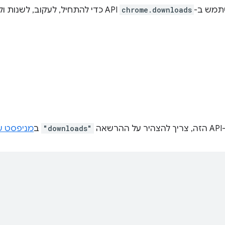
שתמש ב-
chrome.downloads
API כדי להתחיל, לעקוב, לשנות ולחפש הורדות באופן פרוגרמטי.
אה
"downloads"
ב
מניפסט ש