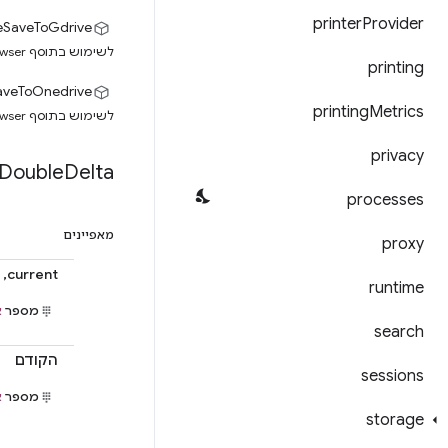
printer
Provider
eSaveToGdrive
לשימוש בתוסף Secure Enterprise Browser. במקרים שנדרש, Chrome יחסום את ההורדה לדיסק ויוריד את הקובץ ישירות ל-Google Drive.
printing
aveToOnedrive
printing
Metrics
לשימוש בתוסף Secure Enterprise Browser. כשנדרש, Chrome יחסום את ההורדה לדיסק ויוריד את הקובץ ישירות ל-OneDrive.
privacy
Double
Delta
processes
מאפיינים
proxy
current, קורנט
runtime
מספר
א
search
הקודם
sessions
מספר
א
storage