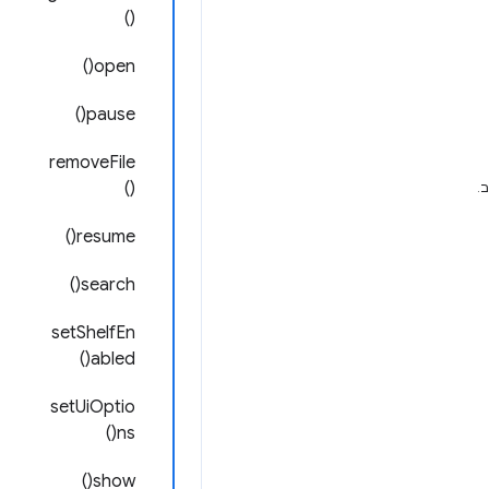
()
open()
pause()
removeFile
()
.
resume()
search()
setShelfEn
abled()
setUiOptio
ns()
show()