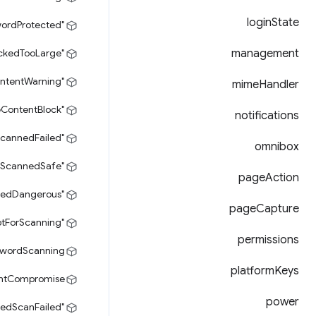
login
State
"passwordProtected"
"blockedTooLarge"
management
"sensitiveContentWarning"
mime
Handler
"sensitiveContentBlock"
notifications
"deepScannedFailed"
omnibox
pScannedSafe"
page
Action
"deepScannedOpenedDangerous"
page
Capture
"promptForScanning"
permissions
swordScanning"
platform
Keys
untCompromise"
power
"blockedScanFailed"