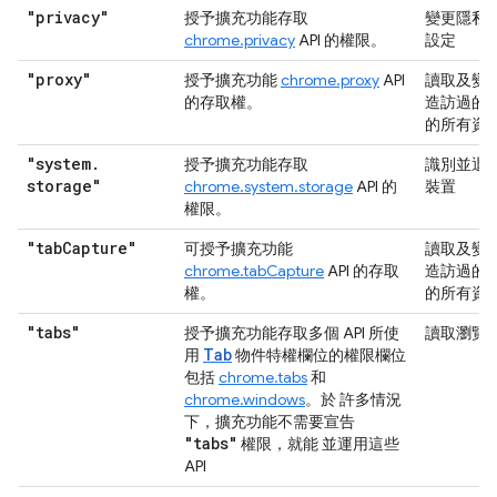
"privacy"
授予擴充功能存取
變更隱私
chrome.privacy
API 的權限。
設定
"proxy"
授予擴充功能
chrome.proxy
API
讀取及變
的存取權。
造訪過的
的所有資
"system
.
授予擴充功能存取
識別並退
storage"
chrome.system.storage
API 的
裝置
權限。
"tab
Capture"
可授予擴充功能
讀取及變
chrome.tabCapture
API 的存取
造訪過的
權。
的所有資
"tabs"
授予擴充功能存取多個 API 所使
讀取瀏覽
Tab
用
物件特權欄位的權限欄位
包括
chrome.tabs
和
chrome.windows
。於 許多情況
下，擴充功能不需要宣告
"tabs"
權限，就能 並運用這些
API