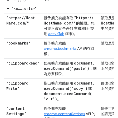
"<all_urls>"
"https:
/
/
Host
"https:
/
/
授予擴充功能存取
讀取及變
Name
.
com
/
"
Host
Name
.
com
/
"
HostNam
的權限。您
可能不會宣告任何 主機權限 (使
中的資料
用
activeTab
權限)。
"bookmarks"
授予擴充功能
讀取及變
chrome.bookmarks
API 的存取
權。
"clipboard
Read"
document
.
如果擴充功能使用
讀取你複
execCommand(
'paste')
，則
上的資料
為必要欄位。
"clipboard
document
.
指出擴充功能使用
修改你複
Write"
execCommand(
'copy')
或
上的資料
document
.
execCommand(
'cut')
。
"content
授予擴充功能
變更可控
Settings"
chrome.contentSettings
API 的
的設定存