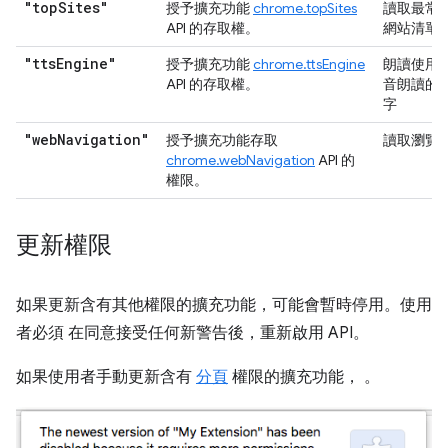
"top
Sites"
授予擴充功能
chrome.topSites
讀取最常
API 的存取權。
網站清單
"tts
Engine"
授予擴充功能
chrome.ttsEngine
朗讀使用
API 的存取權。
音朗讀的
字
"web
Navigation"
授予擴充功能存取
讀取瀏覽
chrome.webNavigation
API 的
權限。
更新權限
如果更新含有其他權限的擴充功能，可能會暫時停用。使用
者必須 在同意接受任何新警告後，重新啟用 API。
如果使用者手動更新含有
分頁
權限的擴充功能， 。