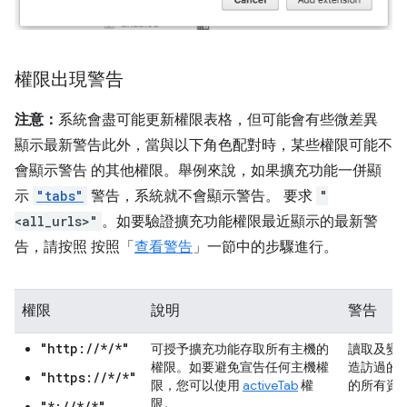
權限出現警告
注意：
系統會盡可能更新權限表格，但可能會有些微差異
顯示最新警告此外，當與以下角色配對時，某些權限可能不
會顯示警告 的其他權限。舉例來說，如果擴充功能一併顯
示
"tabs"
警告，系統就不會顯示警告。 要求
"
<all_urls>"
。如要驗證擴充功能權限最近顯示的最新警
告，請按照 按照「
查看警告
」一節中的步驟進行。
權限
說明
警告
"http://*/*"
可授予擴充功能存取所有主機的
讀取及變
權限。如要避免宣告任何主機權
造訪過的
"https://*/*"
限，您可以使用
activeTab
權
的所有資
限。
"*://*/*"