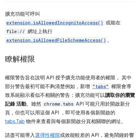
擴充功能可呼叫
extension.isAllowedIncognitoAccess()
或能在
file://
網址上執行
extension.isAllowedFileSchemeAccess()
。
瞭解權限
權限警告旨在說明 API 授予擴充功能使用者的權限， 其中
部分警告最初可能不夠清楚例如，新增
"tabs"
權限會導
致系統顯示看似不相關的警告：擴充功能可以
讀取你的瀏覽
記錄 活動
。雖然
chrome.tabs
API 可能只用於開啟新分
頁，但也可以用這個 API ，即可使用各個新開啟的
tabs.Tab
物件來查看與每個新開啟分頁相關聯的網址。
請盡可能導入
選擇性權限
或效能較差的 API，避免鬧鐘鈴響