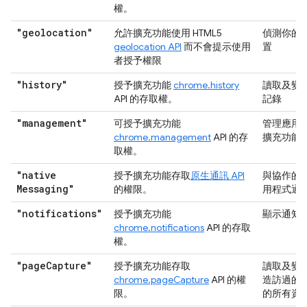
權。
"geolocation"
允許擴充功能使用 HTML5
偵測你的
geolocation API
而不會提示使用
置
者授予權限
"history"
授予擴充功能
chrome.history
讀取及變
API 的存取權。
記錄
"management"
可授予擴充功能
管理應用
chrome.management
API 的存
擴充功能
取權。
"native
授予擴充功能存取
原生通訊 API
與協作的
Messaging"
的權限。
用程式通
"notifications"
授予擴充功能
顯示通知
chrome.notifications
API 的存取
權。
"page
Capture"
授予擴充功能存取
讀取及變
chrome.pageCapture
API 的權
造訪過的
限。
的所有資