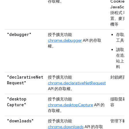
存取權。
Cookie、
JavaScr
掛程式 地
置、麥克
機等
"debugger"
授予擴充功能
存取網
chrome.debugger
API 的存取
工具後
權。
讀取及
在造訪
站上的
料
"declarative
Net
授予擴充功能
封鎖網頁
Request"
chrome.declarativeNetRequest
API 的存取權。
"desktop
授予擴充功能
擷取螢幕
Capture"
chrome.desktopCapture
API 的
容
存取權。
"downloads"
授予擴充功能
管理下載
chrome.downloads
API 的存取