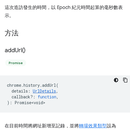
這次造訪發生的時間，以 Epoch 紀元時間起算的毫秒數表
示。
方法
add
Url(
)
Promise
chrome
.
history
.
addUrl
(
details
:
UrlDetails
,
callback?
:
function
,
)
:
Promise<void>
在目前時間將網址新增至記錄，並將
轉場效果類型
設為