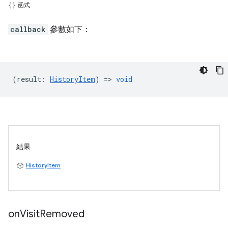
函式
callback
參數如下：
(
result
:
HistoryItem
) =>
void
結果
HistoryItem
on
Visit
Removed