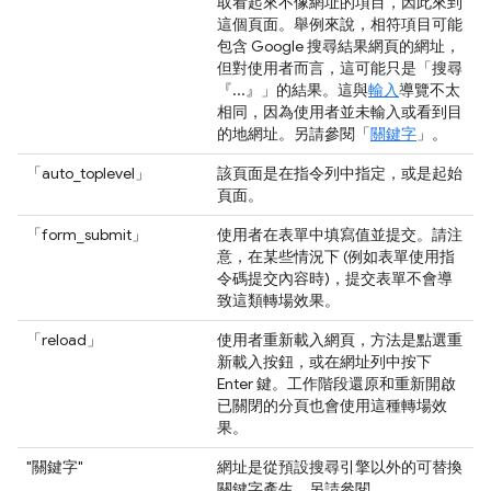
取看起來不像網址的項目，因此來到
這個頁面。舉例來說，相符項目可能
包含 Google 搜尋結果網頁的網址，
但對使用者而言，這可能只是「搜尋
『...』」的結果。這與
輸入
導覽不太
相同，因為使用者並未輸入或看到目
的地網址。另請參閱「
關鍵字
」。
「auto_toplevel」
該頁面是在指令列中指定，或是起始
頁面。
「form_submit」
使用者在表單中填寫值並提交。請注
意，在某些情況下 (例如表單使用指
令碼提交內容時)，提交表單不會導
致這類轉場效果。
「reload」
使用者重新載入網頁，方法是點選重
新載入按鈕，或在網址列中按下
Enter 鍵。工作階段還原和重新開啟
已關閉的分頁也會使用這種轉場效
果。
"關鍵字"
網址是從預設搜尋引擎以外的可替換
關鍵字產生。另請參閱