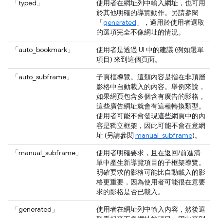
「typed」
使用者在網址列中輸入網址，也可用
於其他明確的導覽動作。另請參閱
「
generated
」，適用於使用者選取
的選項完全不像網址的情況。
「auto_bookmark」
使用者是透過 UI 中的建議 (例如選單
項目) 來到這個頁面。
「auto_subframe」
子頁框導覽。這類內容是指在非頂層
影格中自動載入的內容。舉例來說，
如果網頁包含多個含有廣告的影格，
這些廣告網址就會有這種轉換類型。
使用者可能不會發現這些網頁中的內
容是獨立框架，因此可能不會在意網
址 (另請參閱
manual_subframe
)。
「manual_subframe」
使用者明確要求，且在返回/前進清
單中產生新導覽項目的子框架導覽。
明確要求的影格可能比自動載入的影
格更重要，因為使用者可能很在意要
求的影格是否已載入。
「generated」
使用者在網址列中輸入內容，然後選