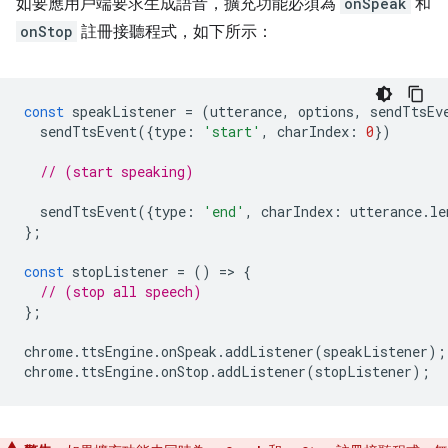
如要應用戶端要求生成語音，擴充功能必須為
onSpeak
和
onStop
註冊接聽程式，如下所示：
const
speakListener
=
(
utterance
,
options
,
sendTtsEv
sendTtsEvent
({
type
:
'start'
,
charIndex
:
0
})
// (start speaking)
sendTtsEvent
({
type
:
'end'
,
charIndex
:
utterance
.
le
};
const
stopListener
=
()
=
>
{
// (stop all speech)
};
chrome
.
ttsEngine
.
onSpeak
.
addListener
(
speakListener
);
chrome
.
ttsEngine
.
onStop
.
addListener
(
stopListener
);