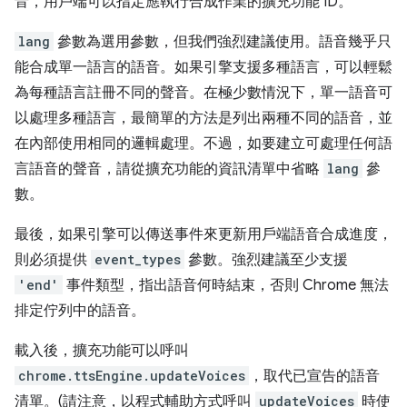
音，用戶端可以指定應執行合成作業的擴充功能 ID。
lang
參數為選用參數，但我們強烈建議使用。語音幾乎只
能合成單一語言的語音。如果引擎支援多種語言，可以輕鬆
為每種語言註冊不同的聲音。在極少數情況下，單一語音可
以處理多種語言，最簡單的方法是列出兩種不同的語音，並
在內部使用相同的邏輯處理。不過，如要建立可處理任何語
言語音的聲音，請從擴充功能的資訊清單中省略
lang
參
數。
最後，如果引擎可以傳送事件來更新用戶端語音合成進度，
則必須提供
event_types
參數。強烈建議至少支援
'end'
事件類型，指出語音何時結束，否則 Chrome 無法
排定佇列中的語音。
載入後，擴充功能可以呼叫
chrome.ttsEngine.updateVoices
，取代已宣告的語音
清單。(請注意，以程式輔助方式呼叫
updateVoices
時使