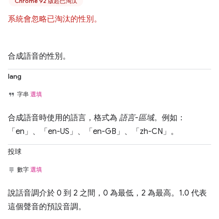
Chrome 92 版起已淘汰
系統會忽略已淘汰的性別。
合成語音的性別。
lang
字串
選填
合成語音時使用的語言，格式為
語言
-
區域
。例如：
「en」、「en-US」、「en-GB」、「zh-CN」。
投球
數字
選填
說話音調介於 0 到 2 之間，0 為最低，2 為最高。1.0 代表
這個聲音的預設音調。