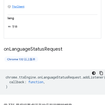
TtsClient
lang
字串
on
Language
Status
Request
Chrome 132 以上版本
chrome
.
ttsEngine
.
onLanguageStatusRequest
.
addListener
callback
:
function
,
)