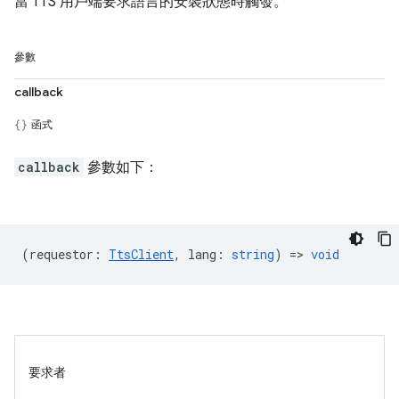
當 TTS 用戶端要求語言的安裝狀態時觸發。
參數
callback
函式
callback
參數如下：
(
requestor
:
TtsClient
,
lang
:
string
) =>
void
要求者