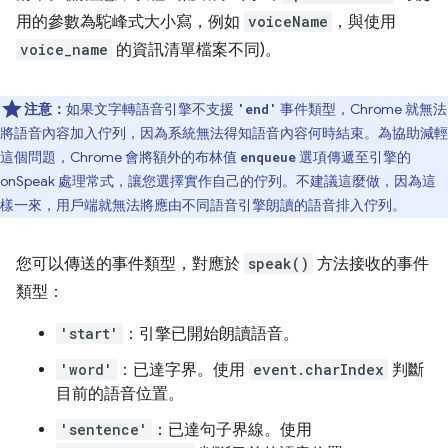
用的參數為駝峰式大小寫，例如
voiceName
，與使用
voice_name
的資訊清單檔案不同)。
注意：
如果文字轉語音引擎不支援
事件類型，Chrome 就無法
'end'
將語音內容加入佇列，因為系統無法得知語音內容何時結束。為協助減輕
這個問題，Chrome 會將額外的布林值
選項傳遞至引擎的
enqueue
onSpeak 處理常式，讓您選擇實作自己的佇列。不建議這麼做，因為這
樣一來，用戶端就無法將應由不同語音引擎朗讀的語音排入佇列。
您可以傳送的事件類型，對應於
speak()
方法接收的事件
類型：
'start'
：引擎已開始朗讀語音。
'word'
：已達字界。使用
event.charIndex
判斷
目前的語音位置。
'sentence'
：已達句子界線。使用