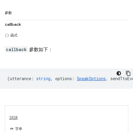
參數
callback
函式
callback
參數如下：
(
utterance
:
string
,
options
:
SpeakOptions
,
sendTtsEv
話語
字串