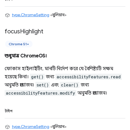
type.ChromeSetting
<বুলিয়ান>
focus
Highlight
Chrome 51+
শুধুমাত্র ChromeOS।
ফোকাস হাইলাইটিং. মানটি নির্দেশ করে যে বৈশিষ্ট্যটি সক্ষম
হয়েছে কিনা।
get()
জন্য
accessibilityFeatures.read
অনুমতি প্রয়োজন।
set()
এবং
clear()
জন্য
accessibilityFeatures.modify
অনুমতি প্রয়োজন।
টাইপ
type.ChromeSetting
<বুলিয়ান>