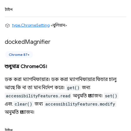
টাইপ
type.ChromeSetting
<বুলিয়ান>
docked
Magnifier
Chrome 87+
শুধুমাত্র ChromeOS।
ডক করা ম্যাগনিফায়ার। ডক করা ম্যাগনিফায়ার ফিচার চালু
আছে কি না তা মান নির্দেশ করে।
get()
জন্য
accessibilityFeatures.read
অনুমতি প্রয়োজন।
set()
এবং
clear()
জন্য
accessibilityFeatures.modify
অনুমতি প্রয়োজন।
টাইপ