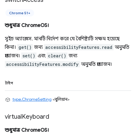
Chrome 51+
শুধুমাত্র ChromeOS।
সুইচ অ্যাক্সেস. মানটি নির্দেশ করে যে বৈশিষ্ট্যটি সক্ষম হয়েছে
কিনা।
get()
জন্য
accessibilityFeatures.read
অনুমতি
প্রয়োজন।
set()
এবং
clear()
জন্য
accessibilityFeatures.modify
অনুমতি প্রয়োজন।
টাইপ
type.ChromeSetting
<বুলিয়ান>
virtual
Keyboard
শুধুমাত্র ChromeOS।