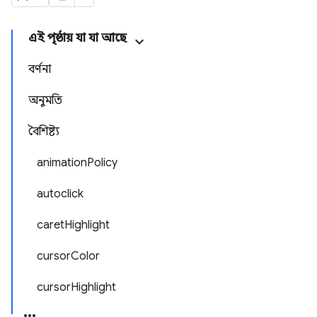
এই পৃষ্ঠায় যা যা আছে
বর্ণনা
অনুমতি
বৈশিষ্ট্য
animationPolicy
autoclick
caretHighlight
cursorColor
cursorHighlight