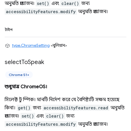
অনুমতি প্রয়োজন।
set()
এবং
clear()
জন্য
accessibilityFeatures.modify
অনুমতি প্রয়োজন।
টাইপ
type.ChromeSetting
<বুলিয়ান>
select
To
Speak
Chrome 51+
শুধুমাত্র ChromeOS।
সিলেক্ট টু স্পিক। মানটি নির্দেশ করে যে বৈশিষ্ট্যটি সক্ষম হয়েছে
কিনা।
get()
জন্য
accessibilityFeatures.read
অনুমতি
প্রয়োজন।
set()
এবং
clear()
জন্য
accessibilityFeatures.modify
অনুমতি প্রয়োজন।