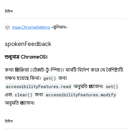
টাইপ
type.ChromeSetting
<বুলিয়ান>
spoken
Feedback
শুধুমাত্র ChromeOS।
কথ্য প্রতিক্রিয়া (টেক্সট-টু-স্পিচ)। মানটি নির্দেশ করে যে বৈশিষ্ট্যটি
সক্ষম হয়েছে কিনা।
get()
জন্য
accessibilityFeatures.read
অনুমতি প্রয়োজন।
set()
এবং
clear()
জন্য
accessibilityFeatures.modify
অনুমতি প্রয়োজন।
টাইপ