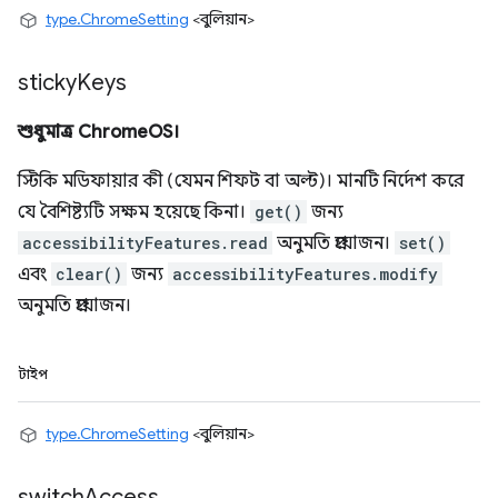
type.ChromeSetting
<বুলিয়ান>
sticky
Keys
শুধুমাত্র ChromeOS।
স্টিকি মডিফায়ার কী (যেমন শিফট বা অল্ট)। মানটি নির্দেশ করে
যে বৈশিষ্ট্যটি সক্ষম হয়েছে কিনা।
get()
জন্য
accessibilityFeatures.read
অনুমতি প্রয়োজন।
set()
এবং
clear()
জন্য
accessibilityFeatures.modify
অনুমতি প্রয়োজন।
টাইপ
type.ChromeSetting
<বুলিয়ান>
switch
Access