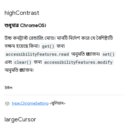
high
Contrast
শুধুমাত্র ChromeOS।
উচ্চ কনট্রাস্ট রেন্ডারিং মোড। মানটি নির্দেশ করে যে বৈশিষ্ট্যটি
সক্ষম হয়েছে কিনা।
get()
জন্য
accessibilityFeatures.read
অনুমতি প্রয়োজন।
set()
এবং
clear()
জন্য
accessibilityFeatures.modify
অনুমতি প্রয়োজন।
টাইপ
type.ChromeSetting
<বুলিয়ান>
large
Cursor