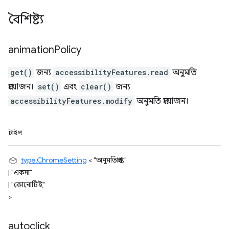
বৈশিষ্ট্য
animation
Policy
get()
জন্য
accessibilityFeatures.read
অনুমতি
প্রয়োজন।
set()
এবং
clear()
জন্য
accessibilityFeatures.modify
অনুমতি প্রয়োজন।
টাইপ
type.ChromeSetting
<
"অনুমতিপ্রাপ্ত"
|
"একদা"
|
"কোনোটিই"
>
autoclick