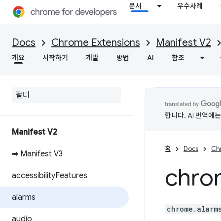
문서
우수사례
Docs
Chrome Extensions
Manifest V2
개요
시작하기
개발
방법
AI
참조
합니다. AI 번역에
Manifest V2
홈
Docs
Ch
➡ Manifest V3
chro
accessibility
Features
alarms
chrome.alarm
audio