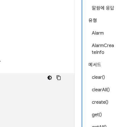
알람에 응답
유형
Alarm
AlarmCrea
teInfo
.
메서드
clear()
clearAll()
create()
get()