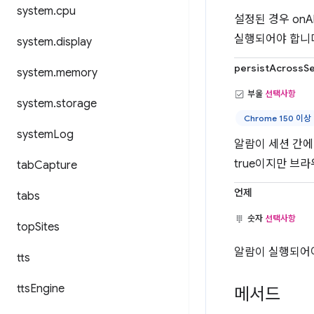
system
.
cpu
설정된 경우 onA
실행되어야 합니다
system
.
display
persistAcrossS
system
.
memory
부울
선택사항
system
.
storage
Chrome 150 이상
system
Log
알람이 세션 간에
true이지만 브
tab
Capture
언제
tabs
숫자
선택사항
top
Sites
알람이 실행되어야
tts
tts
Engine
메서드