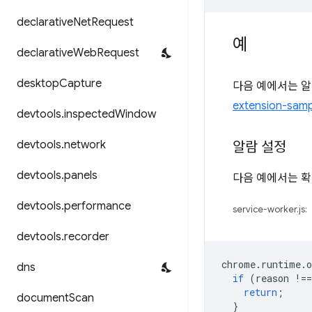
declarative
Net
Request
예
declarative
Web
Request
desktop
Capture
다음 예에서는 알
extension-samp
devtools
.
inspected
Window
devtools
.
network
알람 설정
devtools
.
panels
다음 예에서는 확
devtools
.
performance
service-worker.js:
devtools
.
recorder
chrome
.
runtime
.
o
dns
if
(
reason
!==
return
;
document
Scan
}