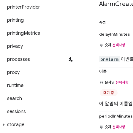
Alarm
Creat
printer
Provider
printing
속성
printing
Metrics
delayInMinutes
숫자
선택사항
privacy
processes
onAlarm
이벤트
이름
proxy
문자열
선택사항
runtime
대기 중
search
이 알람의 이름입
sessions
periodInMinutes
storage
숫자
선택사항