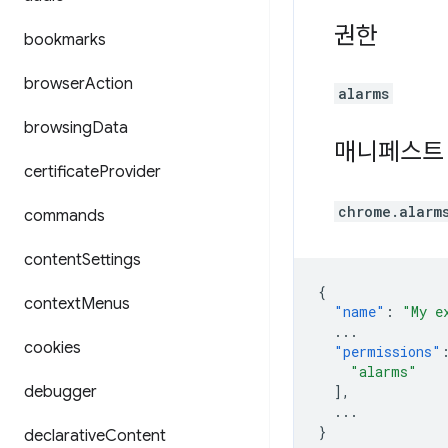
권한
bookmarks
browser
Action
alarms
browsing
Data
매니페스트
certificate
Provider
chrome.alarm
commands
content
Settings
{
context
Menus
"name"
:
"My e
...
cookies
"permissions"
"alarms"
debugger
],
...
}
declarative
Content