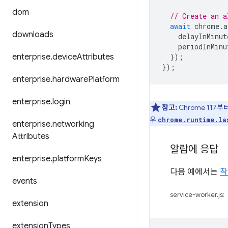
dom
// Create an a
await
chrome
.
a
downloads
delayInMinut
periodInMinu
enterprise
.
device
Attributes
});
});
enterprise
.
hardware
Platform
enterprise
.
login
참고:
Chrome 117
우
chrome.runtime.la
enterprise
.
networking
Attributes
알람에 응답
enterprise
.
platform
Keys
다음 예에서는
작
events
service-worker.js:
extension
extension
Types