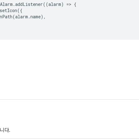
nAlarm
.
addListener
((
alarm
)
=
>
{
setIcon
({
nPath
(
alarm
.
name
),
니다.