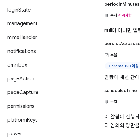
periodInMinutes
login
State
숫자
선택사항
management
null이 아니면 
mime
Handler
persistAcrossS
notifications
부울
omnibox
Chrome 150 이상
알람이 세션 간에
page
Action
scheduledTime
page
Capture
숫자
permissions
이 알람이 실행되
platform
Keys
다 임의의 양만큼
power