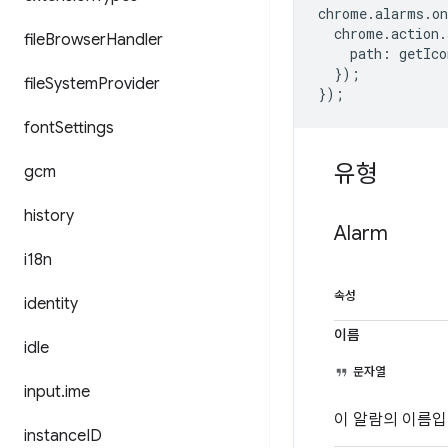
chrome
.
alarms
.
o
chrome
.
action
.
file
Browser
Handler
path
:
getIco
});
file
System
Provider
});
font
Settings
유형
gcm
history
Alarm
i18n
속성
identity
이름
idle
문자열
input
.
ime
이 알람의 이름입
instance
ID