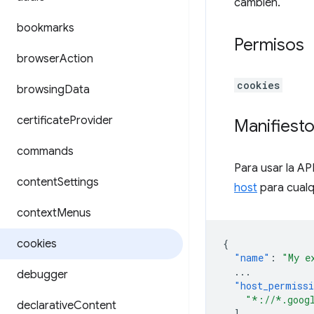
cambien.
bookmarks
Permisos
browser
Action
cookies
browsing
Data
certificate
Provider
Manifiest
commands
Para usar la AP
content
Settings
host
para cualq
context
Menus
cookies
{
"name"
:
"My e
...
debugger
"host_permiss
"*://*.goog
declarative
Content
],