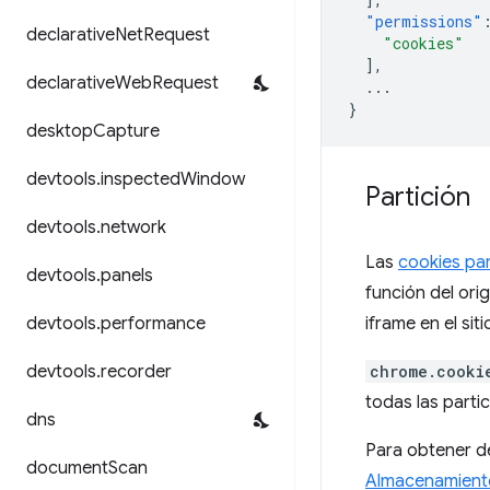
"permissions"
declarative
Net
Request
"cookies"
],
declarative
Web
Request
...
}
desktop
Capture
devtools
.
inspected
Window
Partición
devtools
.
network
Las
cookies pa
devtools
.
panels
función del orig
devtools
.
performance
iframe en el sit
devtools
.
recorder
chrome.cooki
todas las parti
dns
Para obtener de
document
Scan
Almacenamiento