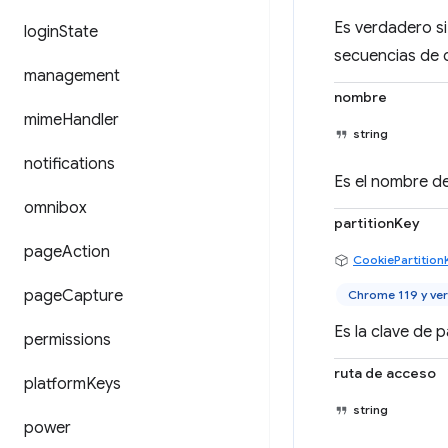
Es verdadero si
login
State
secuencias de 
management
nombre
mime
Handler
string
notifications
Es el nombre de
omnibox
partitionKey
page
Action
CookiePartition
page
Capture
Chrome 119 y ver
Es la clave de p
permissions
ruta de acceso
platform
Keys
string
power