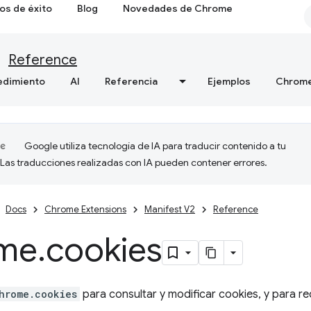
os de éxito
Blog
Novedades de Chrome
Reference
edimiento
AI
Referencia
Ejemplos
Chrome
Google utiliza tecnología de IA para traducir contenido a tu
 Las traducciones realizadas con IA pueden contener errores.
Docs
Chrome Extensions
Manifest V2
Reference
me
.
cookies
hrome.cookies
para consultar y modificar cookies, y para re