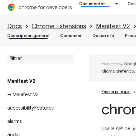
Documentos
Cas
Docs
Chrome Extensions
Manifest V2
Descripción general
Comenzar
Desarrollo
Proc
idioma preferido.
Manifest V2
Página principal
➡ Manifest V3
chro
accessibility
Features
alarms
Usa la API de
c
audio