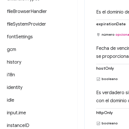
file
Browser
Handler
Es el dominio d
file
System
Provider
expirationDate
número
opciona
font
Settings
Fecha de venci
gcm
se proporciona 
history
hostOnly
i18n
booleano
identity
Es verdadero si
idle
con el dominio 
input
.
ime
httpOnly
booleano
instance
ID