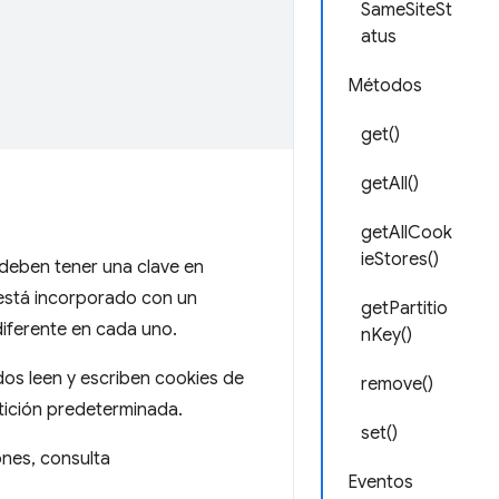
SameSiteSt
atus
Métodos
get()
getAll()
getAllCook
ieStores()
 deben tener una clave en
 A está incorporado con un
getPartitio
 diferente en cada uno.
nKey()
dos leen y escriben cookies de
remove()
tición predeterminada.
set()
ones, consulta
Eventos