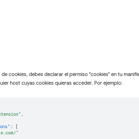
o
I de cookies, debes declarar el permiso "cookies" en tu manifi
uier host cuyas cookies quieras acceder. Por ejemplo:
xtension"
,
ions"
:
[
le.com/"