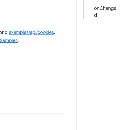
onChange
d
torio
examples/api/cookies
.
Samples
.