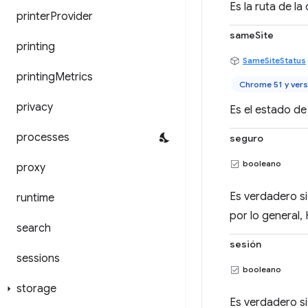
Es la ruta de la
printer
Provider
sameSite
printing
SameSiteStatus
printing
Metrics
Chrome 51 y vers
privacy
Es el estado de 
processes
seguro
booleano
proxy
Es verdadero si
runtime
por lo general,
search
sesión
sessions
booleano
storage
Es verdadero si