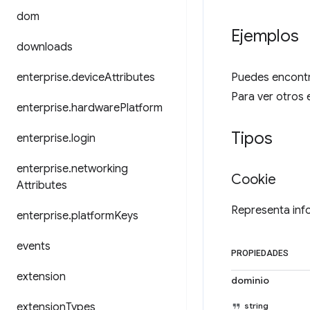
dom
Ejemplos
downloads
enterprise
.
device
Attributes
Puedes encontra
Para ver otros 
enterprise
.
hardware
Platform
Tipos
enterprise
.
login
enterprise
.
networking
Cookie
Attributes
Representa inf
enterprise
.
platform
Keys
events
PROPIEDADES
extension
dominio
extension
Types
string