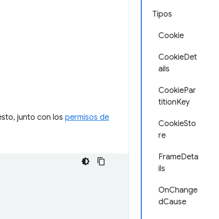
Tipos
Cookie
CookieDet
ails
CookiePar
titionKey
esto, junto con los
permisos de
CookieSto
re
FrameDeta
ils
OnChange
dCause