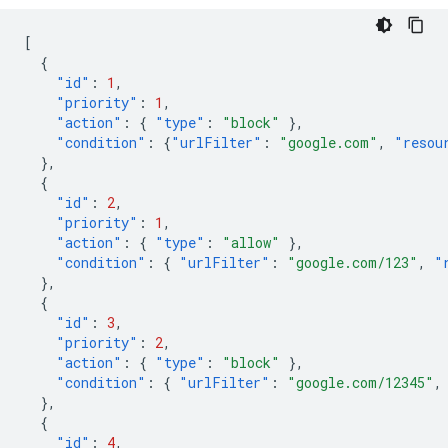
[
{
"id"
:
1
,
"priority"
:
1
,
"action"
:
{
"type"
:
"block"
},
"condition"
:
{
"urlFilter"
:
"google.com"
,
"resou
},
{
"id"
:
2
,
"priority"
:
1
,
"action"
:
{
"type"
:
"allow"
},
"condition"
:
{
"urlFilter"
:
"google.com/123"
,
"
},
{
"id"
:
3
,
"priority"
:
2
,
"action"
:
{
"type"
:
"block"
},
"condition"
:
{
"urlFilter"
:
"google.com/12345"
,
},
{
"id"
:
4
,