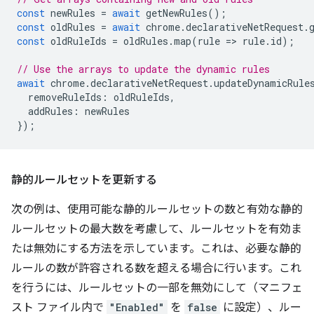
const
newRules
=
await
getNewRules
();
const
oldRules
=
await
chrome
.
declarativeNetRequest
.
const
oldRuleIds
=
oldRules
.
map
(
rule
=
>
rule
.
id
);
// Use the arrays to update the dynamic rules
await
chrome
.
declarativeNetRequest
.
updateDynamicRule
removeRuleIds
:
oldRuleIds
,
addRules
:
newRules
});
静的ルールセットを更新する
次の例は、使用可能な静的ルールセットの数と有効な静的
ルールセットの最大数を考慮して、ルールセットを有効ま
たは無効にする方法を示しています。これは、必要な静的
ルールの数が許容される数を超える場合に行います。これ
を行うには、ルールセットの一部を無効にして（マニフェ
スト ファイル内で
"Enabled"
を
false
に設定）、ルー