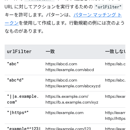
URL に対してアクションを実行するための
"urlFilter"
キーを許可します。パターンは、
パターン マッチング ト
ークン
を使用して作成します。行動規範の例には次のよう
なものがあります。
url
Filter
一致
一致しない
"abc"
https://abcd.com
https://ab.co
https://example.com/abcd
"abc*d"
https://abcd.com
https://abc.
https://example.com/abcxyzd
"
|
|
a
.
example
.
https://a.example.com/
https://exam
com"
https://b.a.example.com/xyz
"
|
https*"
https://example.com
http://examp
http://https.
"example*^123
|
https://example.com/123
https://exam