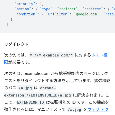
"priority"
:
1
,
"action"
:
{
"type"
:
"redirect"
,
"redirect"
:
{
"
"condition"
:
{
"urlFilter"
:
"google.com"
,
"reso
},
]
リダイレクト
次の例では、
*://*.example.com/*
に対する
ホスト権
限
が必要です。
次の例は、example.com から拡張機能内のページにリク
エストをリダイレクトする方法を示しています。拡張機能
のパス
/a.jpg
は
chrome-
extension://EXTENSION_ID/a.jpg
に解決されます。こ
こで、
EXTENSION_ID
は拡張機能の ID です。この機能を
動作させるには、マニフェストで
/a.jpg
を
ウェブ アク