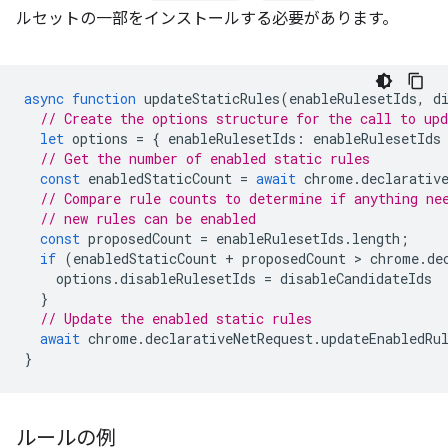
ルセットの一部をインストールする必要があります。
async
function
updateStaticRules
(
enableRulesetIds
,
d
// Create the options structure for the call to up
let
options
=
{
enableRulesetIds
:
enableRulesetIds
// Get the number of enabled static rules
const
enabledStaticCount
=
await
chrome
.
declarativ
// Compare rule counts to determine if anything ne
// new rules can be enabled
const
proposedCount
=
enableRulesetIds
.
length
;
if
(
enabledStaticCount
+
proposedCount
 > 
chrome
.
de
options
.
disableRulesetIds
=
disableCandidateIds
}
// Update the enabled static rules
await
chrome
.
declarativeNetRequest
.
updateEnabledRu
}
ルールの例