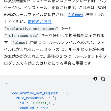
は拡張機能のインストールまたはアップグレード時にパッ
ケージ化、インストール、更新されます。これらは JSON
形式のルールファイルに保存され、
Ruleset
辞書 1 つ以
上とともに、
前述のとおり
"declarative_net_request"
キーと
"rule_resources"
キーを使用して拡張機能に示されま
す。
Ruleset
辞書には、ルールファイルへのパス、ファ
イルに含まれるルールセットの ID、ルールセットが有効
か無効かが含まれます。最後の 2 つは、ルールセットをプ
ログラムで有効または無効にする場合に重要です。
{
...
"declarative_net_request"
:
{
"rule_resources"
:
[{
"id"
:
"ruleset_1"
,
"enabled"
:
true
,