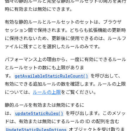
個々の静的ルールと完全な静的ルールセットの両方を実行
時に有効または無効にできます。
有効な静的ルールとルールセットのセットは、ブラウザ
セッション間で保持されます。どちらも拡張機能の更新時
に保持されないため、更新後に使用できるのは、ルールフ
ァイルに残すことを選択したルールのみです。
パフォーマンス上の理由から、一度に有効にできるルール
とルールセットの数にも上限がありま
す。
getAvailableStaticRuleCount()
を呼び出して、
有効にできる追加ルールの数を確認します。ルールの上限
については、
ルールの上限
をご覧ください。
静的
ルール
を有効または無効にするに
は、
updateStaticRules()
を呼び出します。このメソッ
ドは、有効または無効にするルールの ID の配列を含む
UpdateStaticRulesOptions
オブジェクトを受け取りま