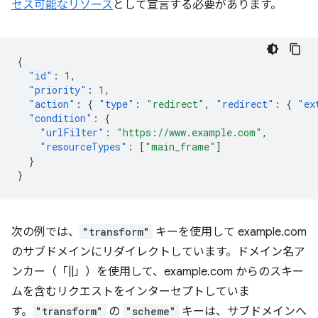
セス可能なリソース
として宣言する必要があります。
{
"id"
:
1
,
"priority"
:
1
,
"action"
:
{
"type"
:
"redirect"
,
"redirect"
:
{
"ex
"condition"
:
{
"urlFilter"
:
"https://www.example.com"
,
"resourceTypes"
:
[
"main_frame"
]
}
}
次の例では、
"transform"
キーを使用して example.com
のサブドメインにリダイレクトしています。ドメイン名ア
ンカー（「||」）を使用して、example.com からのスキー
ムを含むリクエストをインターセプトしていま
す。
"transform"
の
"scheme"
キーは、サブドメインへ