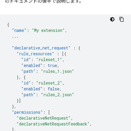
のドキュメントの後半で説明します。
{
"name"
:
"My extension"
,
...
"declarative_net_request"
:
{
"rule_resources"
:
[{
"id"
:
"ruleset_1"
,
"enabled"
:
true
,
"path"
:
"rules_1.json"
},
{
"id"
:
"ruleset_2"
,
"enabled"
:
false
,
"path"
:
"rules_2.json"
}]
},
"permissions"
:
[
"declarativeNetRequest"
,
"declarativeNetRequestFeedback"
,
],