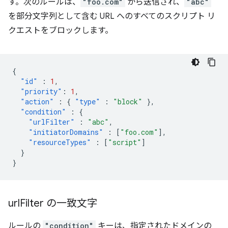
す。次のルールは、
"foo.com"
から送信され、
"abc"
を部分文字列として含む URL へのすべてのスクリプト リ
クエストをブロックします。
{
"id"
:
1
,
"priority"
:
1
,
"action"
:
{
"type"
:
"block"
},
"condition"
:
{
"urlFilter"
:
"abc"
,
"initiatorDomains"
:
[
"foo.com"
],
"resourceTypes"
:
[
"script"
]
}
}
url
Filter の一致文字
ルールの
"condition"
キーは、指定されたドメインの