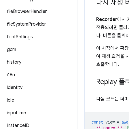
다시 재생 
file
Browser
Handler
Recorder
에서 
file
System
Provider
적용되려면 플
다. 버튼을 클릭
font
Settings
이 시점에서 확
gcm
여 재생 요청을 
history
호출합니다.
i18n
Replay 
identity
다음 코드는 더미
idle
input
.
ime
const
view
=
awa
instance
ID
/* name= */
'