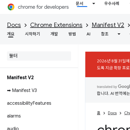
문서
우수사례
Docs
Chrome Extensions
Manifest V2
개요
시작하기
개발
방법
AI
참조
2026년 8월 31일
도록 지금 확장 프로그
Manifest V2
➡ Manifest V3
합니다. AI 번역에
accessibility
Features
홈
Docs
Ch
alarms
audio