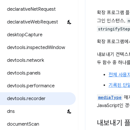
declarative
Net
Request
확장 프로그램 
그인 인스턴스,
declarative
Web
Request
stringifySte
desktop
Capture
확장 프로그램에
devtools
.
inspected
Window
내보내기 컨텍스
devtools
.
network
두 함수 중 하나
devtools
.
panels
전체 사용자
기록된 단
devtools
.
performance
mediaType
매
devtools
.
recorder
JavaScript인 
dns
내보내기 
document
Scan