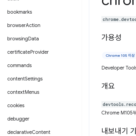
chro
bookmarks
chrome.devto
browser
Action
가용성
browsing
Data
certificate
Provider
Chrome 105 이상
commands
Developer T
content
Settings
개요
context
Menus
devtools.rec
cookies
Chrome M10
debugger
내보내기 
declarative
Content