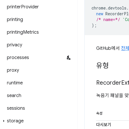
printer
Provider
chrome
.
devtools
.
new
RecorderPl
printing
/* name=*/
'C
);
printing
Metrics
privacy
GitHub에서
전체
processes
유형
proxy
Recorder
Ex
runtime
search
녹음기 패널을 
sessions
속성
storage
다시보기