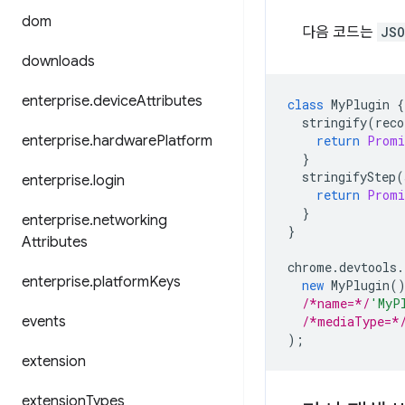
dom
다음 코드는
JSO
downloads
enterprise
.
device
Attributes
class
MyPlugin
{
stringify
(
reco
enterprise
.
hardware
Platform
return
Promi
}
stringifyStep
(
enterprise
.
login
return
Promi
}
enterprise
.
networking
}
Attributes
chrome
.
devtools
.
enterprise
.
platform
Keys
new
MyPlugin
(
/*name=*/
'MyP
events
/*mediaType=*
);
extension
extension
Types