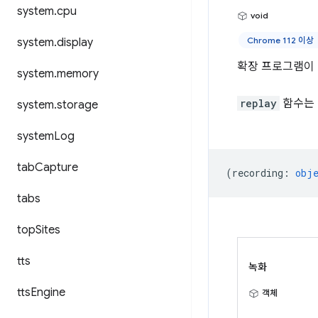
system
.
cpu
void
Chrome 112 이상
system
.
display
확장 프로그램이 
system
.
memory
replay
함수는 
system
.
storage
system
Log
tab
Capture
(
recording
:
obj
tabs
top
Sites
tts
녹화
tts
Engine
객체