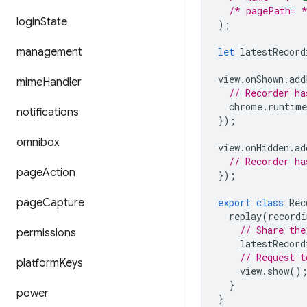
/* pagePath= 
login
State
);
management
let
latestRecord
view
.
onShown
.
add
mime
Handler
// Recorder ha
chrome
.
runtime
notifications
});
omnibox
view
.
onHidden
.
ad
// Recorder ha
page
Action
});
page
Capture
export
class
Rec
replay
(
recordi
// Share the
permissions
latestRecord
// Request t
platform
Keys
view
.
show
()
}
power
}