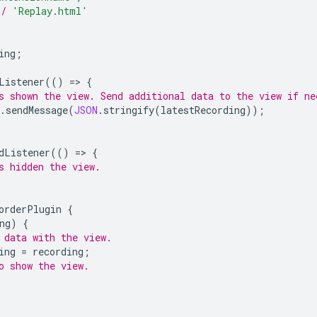
*/
'Replay.html'
ing
;
Listener
(()
=
>
{
s shown the view. Send additional data to the view if ne
.
sendMessage
(
JSON
.
stringify
(
latestRecording
));
dListener
(()
=
>
{
s hidden the view.
orderPlugin
{
ng
)
{
 data with the view.
ing
=
recording
;
o show the view.
;