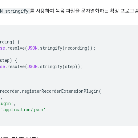
N.stringify
를 사용하여 녹음 파일을 문자열화하는 확장 프로그
rding
)
{
se
.
resolve
(
JSON
.
stringify
(
recording
));
step
)
{
se
.
resolve
(
JSON
.
stringify
(
step
));
recorder
.
registerRecorderExtensionPlugin
(
),
lugin'
,
/
'application/json'