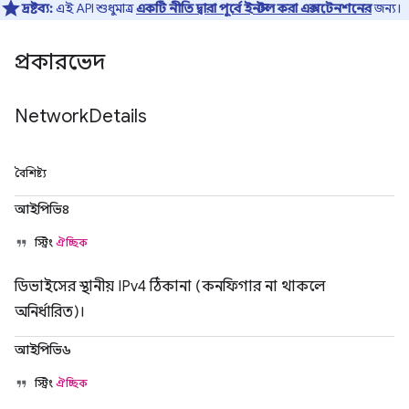
দ্রষ্টব্য:
এই API শুধুমাত্র
একটি নীতি দ্বারা পূর্বে ইনস্টল করা এক্সটেনশনের
জন্য।
প্রকারভেদ
Network
Details
বৈশিষ্ট্য
আইপিভি৪
স্ট্রিং
ঐচ্ছিক
ডিভাইসের স্থানীয় IPv4 ঠিকানা (কনফিগার না থাকলে
অনির্ধারিত)।
আইপিভি৬
স্ট্রিং
ঐচ্ছিক