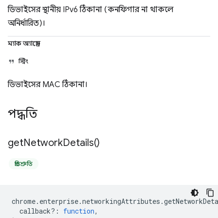
ডিভাইসের স্থানীয় IPv6 ঠিকানা (কনফিগার না থাকলে
অনির্ধারিত)।
ম্যাক অ্যাড্রেস
স্ট্রিং
ডিভাইসের MAC ঠিকানা।
পদ্ধতি
get
Network
Details(
)
প্রতিশ্রুতি
chrome
.
enterprise
.
networkingAttributes
.
getNetworkDet
callback?
:
function
,