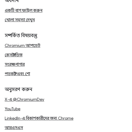
অবদান
একটি বাগ ফাইল করুন
খোলা সমস্যা দেখুন
সম্পর্কিত বিষয়বস্তু
Chromium আপডেট
কেস স্টাডিজ
সংরক্ষণাগার
পডকাস্ট এবং শো
অনুসরণ করুন
X-এ @ChromiumDev
YouTube
LinkedIn-এ বিকাশকারীদের জন্য Chrome
আরএসএস