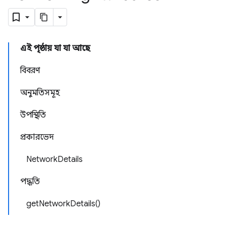
এই পৃষ্ঠায় যা যা আছে
বিবরণ
অনুমতিসমূহ
উপস্থিতি
প্রকারভেদ
NetworkDetails
পদ্ধতি
getNetworkDetails()