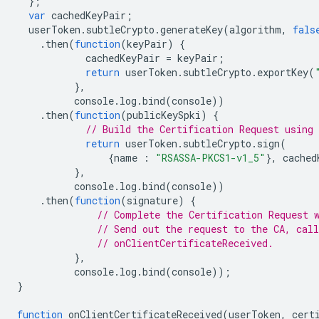
};
var
cachedKeyPair
;
userToken
.
subtleCrypto
.
generateKey
(
algorithm
,
fals
.
then
(
function
(
keyPair
)
{
cachedKeyPair
=
keyPair
;
return
userToken
.
subtleCrypto
.
exportKey
(
},
console
.
log
.
bind
(
console
))
.
then
(
function
(
publicKeySpki
)
{
// Build the Certification Request using 
return
userToken
.
subtleCrypto
.
sign
(
{
name
:
"RSASSA-PKCS1-v1_5"
},
cached
},
console
.
log
.
bind
(
console
))
.
then
(
function
(
signature
)
{
// Complete the Certification Request 
// Send out the request to the CA, call
// onClientCertificateReceived.
},
console
.
log
.
bind
(
console
));
}
function
onClientCertificateReceived
(
userToken
,
cert