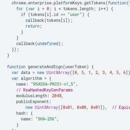
chrome
.
enterprise
.
platformKeys
.
getTokens
(
function
(
for
(
var
i
=
0
;
i
 < 
tokens
.
length
;
i
++
)
{
if
(
tokens
[
i
].
id
==
"user"
)
{
callback
(
tokens
[
i
]);
return
;
}
}
callback
(
undefined
);
});
}
function
generateAndSign
(
userToken
)
{
var
data
=
new
Uint8Array
([
0
,
5
,
1
,
2
,
3
,
4
,
5
,
6
]
var
algorithm
=
{
name
:
"RSASSA-PKCS1-v1_5"
,
// RsaHashedKeyGenParams
modulusLength
:
2048
,
publicExponent
:
new
Uint8Array
([
0x01
,
0x00
,
0x01
]),
// Equi
hash
:
{
name
:
"SHA-256"
,
}