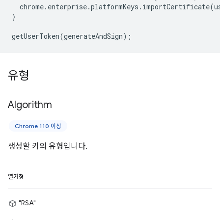
chrome
.
enterprise
.
platformKeys
.
importCertificate
(
u
}
getUserToken
(
generateAndSign
);
유형
Algorithm
Chrome 110 이상
생성할 키의 유형입니다.
열거형
"RSA"