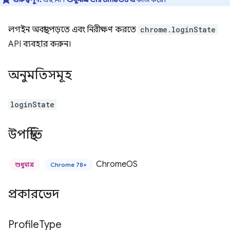
লগইন অবস্থা পড়তে এবং নিরীক্ষণ করতে
chrome.loginState
API ব্যবহার করুন।
অনুমতিসমূহ
loginState
উপস্থিতি
ChromeOS
শুধুমাত্র
Chrome 78+
প্রকারভেদ
Profile
Type