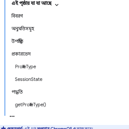
এই পৃষ্ঠায় যা যা আছে
বিবরণ
অনুমতিসমূহ
উপস্থিতি
প্রকারভেদ
ProfileType
SessionState
পদ্ধতি
getProfileType()
গুরুত্বপূর্ণ:
এই API
শুধুমাত্র ChromeOS এ
কাজ করে।