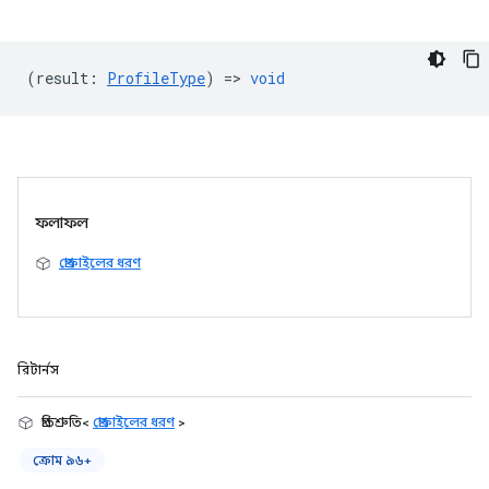
(
result
:
ProfileType
) =>
void
ফলাফল
প্রোফাইলের ধরণ
রিটার্নস
প্রতিশ্রুতি<
প্রোফাইলের ধরণ
>
ক্রোম ৯৬+