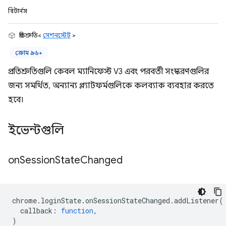
রিটার্নস
প্রতিশ্রুতি<
সেশনস্টেট
>
ক্রোম ৯৬+
প্রতিশ্রুতিগুলি কেবল ম্যানিফেস্ট V3 এবং পরবর্তী সংস্করণগুলির
জন্য সমর্থিত, অন্যান্য প্ল্যাটফর্মগুলিকে কলব্যাক ব্যবহার করতে
হবে।
ইভেন্টগুলি
on
Session
State
Changed
chrome
.
loginState
.
onSessionStateChanged
.
addListener
(
callback
:
function
,
)