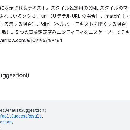
ウンに表示されるテキスト。スタイル設定用の XML スタイルの
れているタグは、'url'（リテラル URL の場合）、'match
ト表示する場合）、'dim'（ヘルパー テキストを暗くする場
い一致）。5 つの事前定義済みエンティティをエスケープしてテ
rflow.com/a/1091953/89484
uggestion(
)
etDefaultSuggestion
(
faultSuggestResult
,
ction
,
>