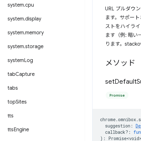
system
.
cpu
URL プルダ
ます。サポートさ
system
.
display
ストをハイライ
system
.
memory
ます（例: 暗
ります。stackove
system
.
storage
system
Log
メソッド
tab
Capture
set
Default
S
tabs
Promise
top
Sites
tts
chrome
.
omnibox
.
s
suggestion
:
De
tts
Engine
callback?
:
fun
)
:
Promise<void