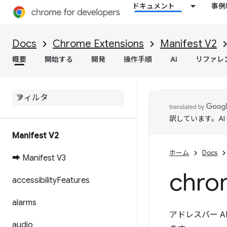
ドキュメント
事例
Docs
Chrome Extensions
Manifest V2
概要
開始する
開発
操作手順
AI
リファレ
訳しています。A
Manifest V2
ホーム
Docs
➡ Manifest V3
chro
accessibility
Features
alarms
アドレスバー A
audio