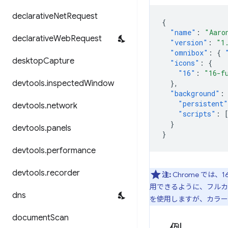
declarative
Net
Request
{
"name"
:
"Aaro
declarative
Web
Request
"version"
:
"1
"omnibox"
:
{
desktop
Capture
"icons"
:
{
"16"
:
"16-f
devtools
.
inspected
Window
},
"background"
:
"persistent"
devtools
.
network
"scripts"
:
}
devtools
.
panels
}
devtools
.
performance
devtools
.
recorder
注:
Chrome で
用できるように、フルカ
dns
を使用しますが、カラー
document
Scan