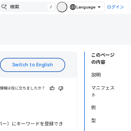
/
ログイン
このページ
の内容
説明
マニフェス
情報は役に立ちましたか？
ト
例
型
ドレスバー）にキーワードを登録でき