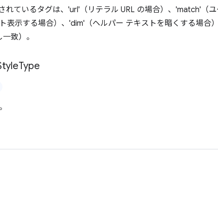
れているタグは、'url'（リテラル URL の場合）、'match
ト表示する場合）、'dim'（ヘルパー テキストを暗くする場
し一致）。
Style
Type
。