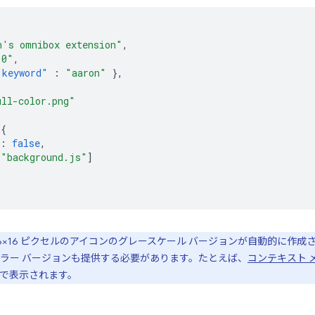
n's omnibox extension"
,
.0"
,
"keyword"
:
"aaron"
},
ull-color.png"
{
:
false
,
[
"background.js"
]
は、16×16 ピクセルのアイコンのグレースケール バージョンが自動的に
ラー バージョンも提供する必要があります。たとえば、
コンテキスト メ
で表示されます。