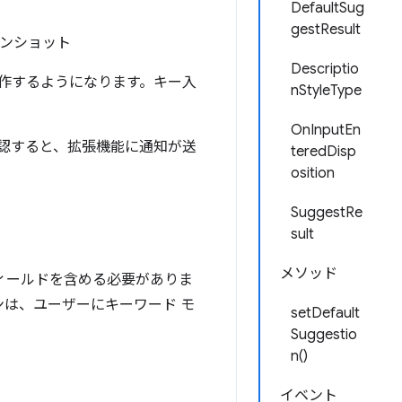
DefaultSug
gestResult
Descriptio
作するようになります。キー入
nStyleType
OnInputEn
認すると、拡張機能に通知が送
teredDisp
osition
SuggestRe
sult
メソッド
ィールドを含める必要がありま
ンは、ユーザーにキーワード モ
setDefault
Suggestio
n()
イベント