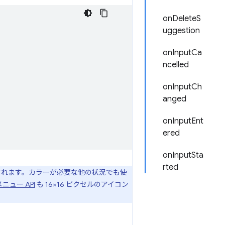
onDeleteS
uggestion
onInputCa
ncelled
onInputCh
anged
onInputEnt
ered
onInputSta
rted
作成されます。カラーが必要な他の状況でも使
ニュー API
も 16×16 ピクセルのアイコン