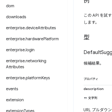
例
dom
この API を試
downloads
します。
enterprise
.
device
Attributes
型
enterprise
.
hardware
Platform
enterprise
.
login
Default
Sugg
enterprise
.
networking
候補結果。
Attributes
enterprise
.
platform
Keys
プロパティ
events
description
文字列
extension
URL プルダ
extension
Types