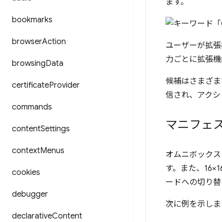
ます。
bookmarks
browser
Action
ユーザーが拡張
力ごとに拡張機
browsing
Data
候補はさまざま
certificate
Provider
信され、アクシ
commands
マニフェ
content
Settings
context
Menus
オムニボックス 
す。また、16
cookies
ードへの切り替
debugger
次に例を示しま
declarative
Content