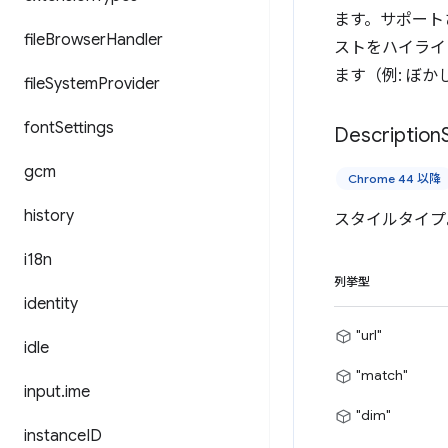
ます。サポートさ
file
Browser
Handler
ストをハイライ
ます（例: ぼか
file
System
Provider
font
Settings
Description
gcm
Chrome 44 以降
history
スタイルタイプ
i18n
列挙型
identity
"url"
idle
"match"
input
.
ime
"dim"
instance
ID