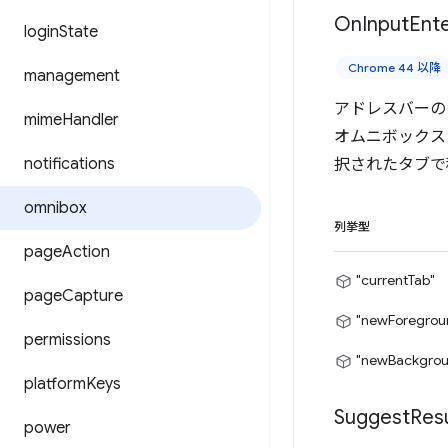
On
Input
Ent
login
State
Chrome 44 以降
management
アドレスバーの
mime
Handler
オムニボックス 
notifications
択されたタブで
omnibox
列挙型
page
Action
"currentTab"
page
Capture
"newForegrou
permissions
"newBackgrou
platform
Keys
Suggest
Resu
power