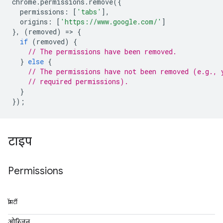
chrome
.
permissions
.
remove
({
permissions
:
[
'tabs'
],
origins
:
[
'https://www.google.com/'
]
},
(
removed
)
=
>
{
if
(
removed
)
{
// The permissions have been removed.
}
else
{
// The permissions have not been removed (e.g., 
// required permissions).
}
});
टाइप
Permissions
प्रॉपर्टी
ओरिजन