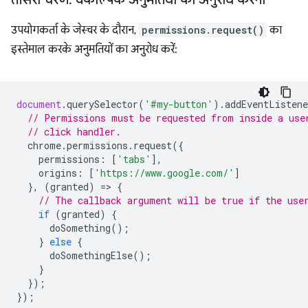
उपयोगकर्ता के जेस्चर के दौरान,
permissions.request()
का
इस्तेमाल करके अनुमतियों का अनुरोध करें:
document
.
querySelector
(
'#my-button'
).
addEventListene
// Permissions must be requested from inside a use
// click handler.
chrome
.
permissions
.
request
({
permissions
:
[
'tabs'
],
origins
:
[
'https://www.google.com/'
]
},
(
granted
)
=
>
{
// The callback argument will be true if the use
if
(
granted
)
{
doSomething
();
}
else
{
doSomethingElse
();
}
});
});