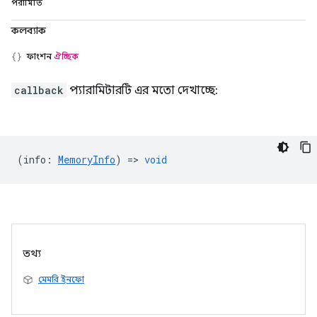
পরামিতি
কলব্যাক
ফাংশন
ঐচ্ছিক
callback
প্যারামিটারটি এর মতো দেখাচ্ছে:
(
info
:
MemoryInfo
) =>
void
তথ্য
মেমরি ইনফো