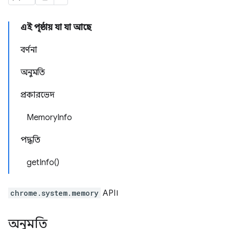
এই পৃষ্ঠায় যা যা আছে
বর্ণনা
অনুমতি
প্রকারভেদ
MemoryInfo
পদ্ধতি
getInfo()
chrome.system.memory
API।
অনুমতি