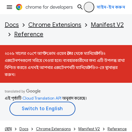
সাইন-ইন করুন
Docs
Chrome Extensions
Manifest V2
Reference
২০২৬ সালের ৩১শে আগস্ট ক্রোম ওয়েব স্টোর থেকে ম্যানিফেস্ট ভি২
এক্সটেনশনগুলো সরিয়ে নেওয়া হবে। ব্যবহারকারীদের জন্য এটি উপলব্ধ রাখা
নিশ্চিত করতে এখনই আপনার এক্সটেনশনটি ম্যানিফেস্ট ভি৩-তে স্থানান্তর
করুন।
এই পৃষ্ঠাটি
Cloud Translation API
অনুবাদ করেছে।
হোম
Docs
Chrome Extensions
Manifest V2
Reference