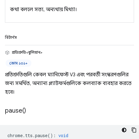
কথা বললে সত্য, অন্যথায় মিথ্যা।
রিটার্নস
প্রতিশ্রুতি<বুলিয়ান>
ক্রোম ১০১+
প্রতিশ্রুতিগুলি কেবল ম্যানিফেস্ট V3 এবং পরবর্তী সংস্করণগুলির
জন্য সমর্থিত, অন্যান্য প্ল্যাটফর্মগুলিকে কলব্যাক ব্যবহার করতে
হবে।
pause(
)
chrome
.
tts
.
pause
()
:
void