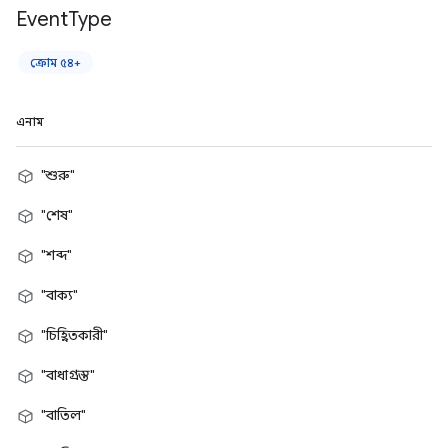
Event
Type
ক্রোম ৫৪+
এনাম
"শুরু"
"শেষ"
"শব্দ"
"বাক্য"
"চিহ্নিতকারী"
"বাধাগ্রস্ত"
"বাতিল"