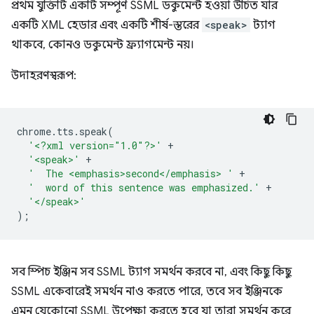
প্রথম যুক্তিটি একটি সম্পূর্ণ SSML ডকুমেন্ট হওয়া উচিত যার
একটি XML হেডার এবং একটি শীর্ষ-স্তরের
<speak>
ট্যাগ
থাকবে, কোনও ডকুমেন্ট ফ্র্যাগমেন্ট নয়।
উদাহরণস্বরূপ:
chrome
.
tts
.
speak
(
'<?xml version="1.0"?>'
+
'<speak>'
+
'  The <emphasis>second</emphasis> '
+
'  word of this sentence was emphasized.'
+
'</speak>'
);
সব স্পিচ ইঞ্জিন সব SSML ট্যাগ সমর্থন করবে না, এবং কিছু কিছু
SSML একেবারেই সমর্থন নাও করতে পারে, তবে সব ইঞ্জিনকে
এমন যেকোনো SSML উপেক্ষা করতে হবে যা তারা সমর্থন করে