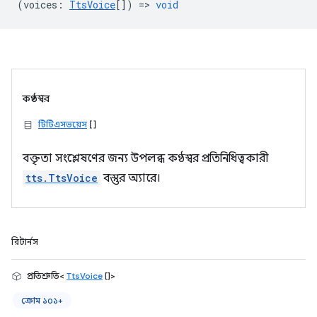
(
voices
:
TtsVoice
[]) =>
void
কণ্ঠস্বর
টিটিএসভয়েস
[]
বক্তৃতা সংশ্লেষণের জন্য উপলব্ধ কণ্ঠস্বর প্রতিনিধিত্বকারী
tts.TtsVoice
বস্তুর অ্যারে।
রিটার্নস
প্রতিশ্রুতি<
TtsVoice
[]>
ক্রোম ১০১+