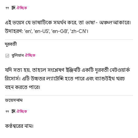
স্ট্রিং
ঐচ্ছিক
এই ভয়েস যে ভাষাটিকে সমর্থন করে, তা
ভাষা
-
অঞ্চল
আকারে।
উদাহরণ: 'en', 'en-US', 'en-GB', 'zh-CN'।
দূরবর্তী
বুলিয়ান
ঐচ্ছিক
যদি সত্য হয়, তাহলে সংশ্লেষণ ইঞ্জিনটি একটি দূরবর্তী নেটওয়ার্ক
রিসোর্স। এটি উচ্চতর ল্যাটেন্সি হতে পারে এবং ব্যান্ডউইথ খরচ
বহন করতে পারে।
ভয়েসনাম
স্ট্রিং
ঐচ্ছিক
কণ্ঠস্বরের নাম।