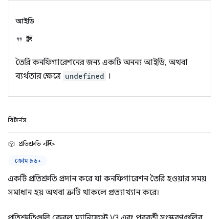
আইডি
স্ট্রিং
তৈরি কনফিগারেশনের জন্য একটি অনন্য আইডি, অথবা
ব্যর্থতার ক্ষেত্রে
undefined
।
রিটার্নস
প্রতিশ্রুতি <স্ট্রিং>
ক্রোম ৯৬+
একটি প্রতিশ্রুতি প্রদান করে যা কনফিগারেশন তৈরি হওয়ার সময়
সমাধান হয় অথবা ত্রুটি থাকলে প্রত্যাখ্যান করে।
প্রতিশ্রুতিগুলি কেবল ম্যানিফেস্ট V3 এবং পরবর্তী সংস্করণগুলির