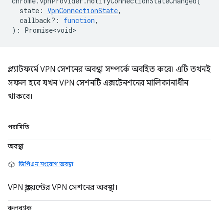
chrome
.
vpnProvider
.
notifyConnectionStateChanged
(
state
:
VpnConnectionState
,
callback?
:
function
,
)
:
Promise<void>
প্ল্যাটফর্মে VPN সেশনের অবস্থা সম্পর্কে অবহিত করে। এটি তখনই
সফল হবে যখন VPN সেশনটি এক্সটেনশনের মালিকানাধীন
থাকবে।
পরামিতি
অবস্থা
ভিপিএন সংযোগ অবস্থা
VPN ক্লায়েন্টের VPN সেশনের অবস্থা।
কলব্যাক