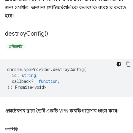
জন্য সমর্থিত, অন্যান্য প্ল্যাটফর্মগুলিকে কলব্যাক ব্যবহার করতে
হবে।
destroy
Config(
)
প্রতিশ্রুতি
chrome
.
vpnProvider
.
destroyConfig
(
id
:
string
,
callback?
:
function
,
)
:
Promise<void>
এক্সটেনশন দ্বারা তৈরি একটি VPN কনফিগারেশন ধ্বংস করে।
পরামিতি