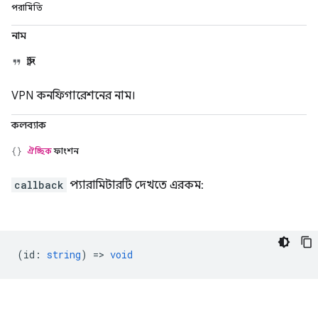
পরামিতি
নাম
স্ট্রিং
VPN কনফিগারেশনের নাম।
কলব্যাক
ঐচ্ছিক
ফাংশন
callback
প্যারামিটারটি দেখতে এরকম:
(
id
:
string
) =>
void