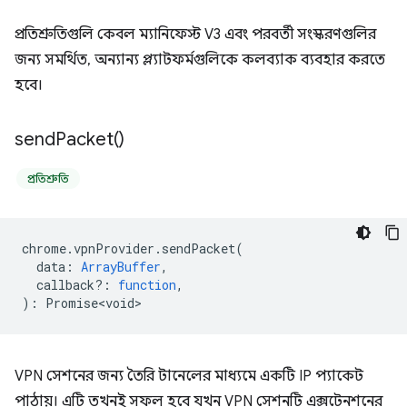
প্রতিশ্রুতিগুলি কেবল ম্যানিফেস্ট V3 এবং পরবর্তী সংস্করণগুলির
জন্য সমর্থিত, অন্যান্য প্ল্যাটফর্মগুলিকে কলব্যাক ব্যবহার করতে
হবে।
send
Packet(
)
প্রতিশ্রুতি
chrome
.
vpnProvider
.
sendPacket
(
data
:
ArrayBuffer
,
callback?
:
function
,
)
:
Promise<void>
VPN সেশনের জন্য তৈরি টানেলের মাধ্যমে একটি IP প্যাকেট
পাঠায়। এটি তখনই সফল হবে যখন VPN সেশনটি এক্সটেনশনের