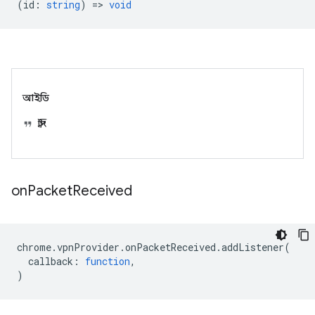
(
id
:
string
) =>
void
আইডি
স্ট্রিং
on
Packet
Received
chrome
.
vpnProvider
.
onPacketReceived
.
addListener
(
callback
:
function
,
)