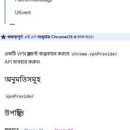
PlatformMessage
UIEvent
গুরুত্বপূর্ণ:
এই API
শুধুমাত্র ChromeOS এ
কাজ করে।
একটি VPN ক্লায়েন্ট বাস্তবায়ন করতে
chrome.vpnProvider
API ব্যবহার করুন।
অনুমতিসমূহ
vpnProvider
উপস্থিতি