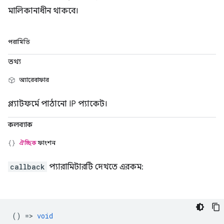
মালিকানাধীন থাকবে।
পরামিতি
তথ্য
অ্যারেবাফার
প্ল্যাটফর্মে পাঠানো IP প্যাকেট।
কলব্যাক
ঐচ্ছিক
ফাংশন
callback
প্যারামিটারটি দেখতে এরকম:
() =>
void