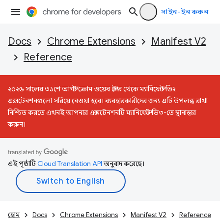
সাইন-ইন করুন
Docs
Chrome Extensions
Manifest V2
Reference
২০২৬ সালের ৩১শে আগস্ট ক্রোম ওয়েব স্টোর থেকে ম্যানিফেস্ট ভি২
এক্সটেনশনগুলো সরিয়ে নেওয়া হবে। ব্যবহারকারীদের জন্য এটি উপলব্ধ রাখা
নিশ্চিত করতে এখনই আপনার এক্সটেনশনটি ম্যানিফেস্ট ভি৩-তে স্থানান্তর
করুন।
এই পৃষ্ঠাটি
Cloud Translation API
অনুবাদ করেছে।
হোম
Docs
Chrome Extensions
Manifest V2
Reference