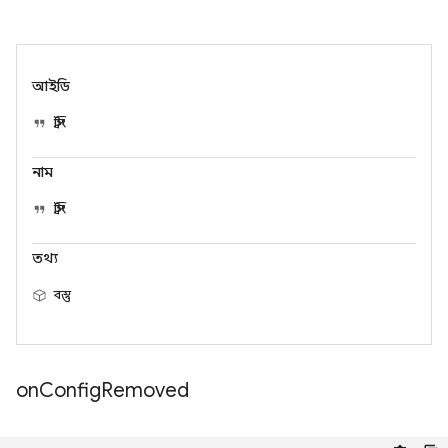
আইডি
স্ট্রিং
নাম
স্ট্রিং
তথ্য
বস্তু
on
Config
Removed