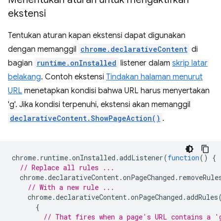
ekstensi
Tentukan aturan kapan ekstensi dapat digunakan
dengan memanggil
chrome.declarativeContent
di
bagian
runtime.onInstalled
listener dalam
skrip latar
belakang
. Contoh ekstensi
Tindakan halaman menurut
URL
menetapkan kondisi bahwa URL harus menyertakan
'g'. Jika kondisi terpenuhi, ekstensi akan memanggil
declarativeContent.ShowPageAction()
.
chrome
.
runtime
.
onInstalled
.
addListener
(
function
()
{
// Replace all rules ...
chrome
.
declarativeContent
.
onPageChanged
.
removeRule
// With a new rule ...
chrome
.
declarativeContent
.
onPageChanged
.
addRules
{
// That fires when a page's URL contains a '