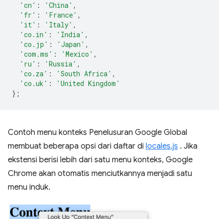
'cn'
:
'China'
,
'fr'
:
'France'
,
'it'
:
'Italy'
,
'co.in'
:
'India'
,
'co.jp'
:
'Japan'
,
'com.ms'
:
'Mexico'
,
'ru'
:
'Russia'
,
'co.za'
:
'South Africa'
,
'co.uk'
:
'United Kingdom'
};
Contoh menu konteks Penelusuran Google Global
membuat beberapa opsi dari daftar di
locales.js
. Jika
ekstensi berisi lebih dari satu menu konteks, Google
Chrome akan otomatis menciutkannya menjadi satu
menu induk.