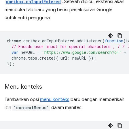
omnibox.onInputEntered
. Setelah dipicu, ekstensi akan
membuka tab baru yang berisi penelusuran Google
untuk entri pengguna.
chrome
.
omnibox
.
onInputEntered
.
addListener
(
function
(
t
// Encode user input for special characters , / ? 
var
newURL
=
'https://www.google.com/search?q='
+
chrome
.
tabs
.
create
({
url
:
newURL
});
});
Menu konteks
Tambahkan opsi
menu konteks
baru dengan memberikan
izin
"contextMenus"
dalam manifes.