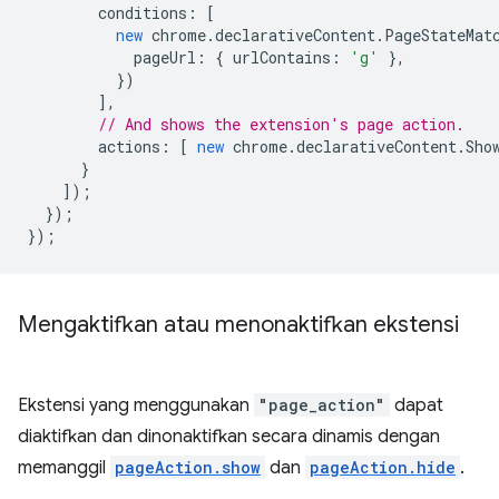
conditions
:
[
new
chrome
.
declarativeContent
.
PageStateMat
pageUrl
:
{
urlContains
:
'g'
},
})
],
// And shows the extension's page action.
actions
:
[
new
chrome
.
declarativeContent
.
Sho
}
]);
});
});
Mengaktifkan atau menonaktifkan ekstensi
Ekstensi yang menggunakan
"page_action"
dapat
diaktifkan dan dinonaktifkan secara dinamis dengan
memanggil
pageAction.show
dan
pageAction.hide
.