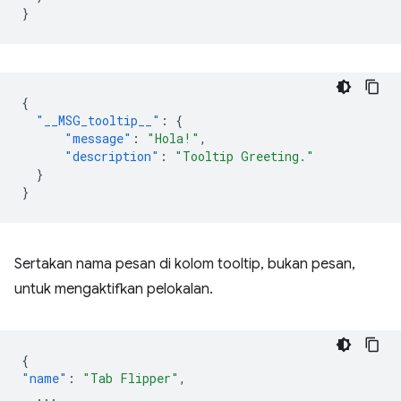
}
{
"__MSG_tooltip__"
:
{
"message"
:
"Hola!"
,
"description"
:
"Tooltip Greeting."
}
}
Sertakan nama pesan di kolom tooltip, bukan pesan,
untuk mengaktifkan pelokalan.
{
"name"
:
"Tab Flipper"
,
...