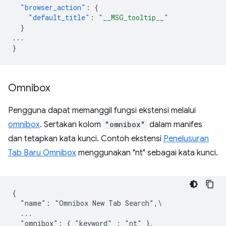
"browser_action"
:
{
"default_title"
:
"__MSG_tooltip__"
}
...
}
Omnibox
Pengguna dapat memanggil fungsi ekstensi melalui
omnibox
. Sertakan kolom
"omnibox"
dalam manifes
dan tetapkan kata kunci. Contoh ekstensi
Penelusuran
Tab Baru Omnibox
menggunakan "nt" sebagai kata kunci.
{

  "name": "Omnibox New Tab Search",\

  ...

  "omnibox": { "keyword" : "nt" },
