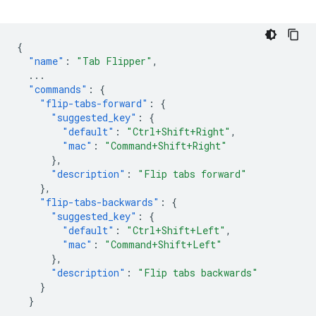
{
"name"
:
"Tab Flipper"
,
...
"commands"
:
{
"flip-tabs-forward"
:
{
"suggested_key"
:
{
"default"
:
"Ctrl+Shift+Right"
,
"mac"
:
"Command+Shift+Right"
},
"description"
:
"Flip tabs forward"
},
"flip-tabs-backwards"
:
{
"suggested_key"
:
{
"default"
:
"Ctrl+Shift+Left"
,
"mac"
:
"Command+Shift+Left"
},
"description"
:
"Flip tabs backwards"
}
}
...