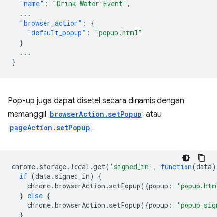
"name"
:
"Drink Water Event"
,
...
"browser_action"
:
{
"default_popup"
:
"popup.html"
}
...
}
Pop-up juga dapat disetel secara dinamis dengan
memanggil
browserAction.setPopup
atau
pageAction.setPopup
.
chrome
.
storage
.
local
.
get
(
'signed_in'
,
function
(
data
)
if
(
data
.
signed_in
)
{
chrome
.
browserAction
.
setPopup
({
popup
:
'popup.htm
}
else
{
chrome
.
browserAction
.
setPopup
({
popup
:
'popup_sig
}