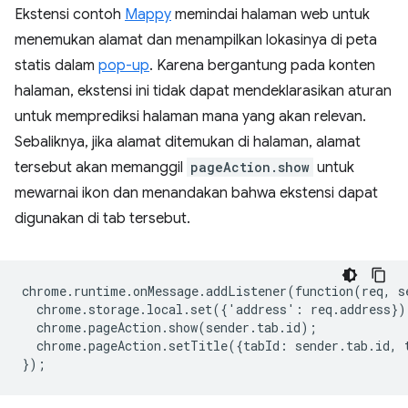
Ekstensi contoh
Mappy
memindai halaman web untuk
menemukan alamat dan menampilkan lokasinya di peta
statis dalam
pop-up
. Karena bergantung pada konten
halaman, ekstensi ini tidak dapat mendeklarasikan aturan
untuk memprediksi halaman mana yang akan relevan.
Sebaliknya, jika alamat ditemukan di halaman, alamat
tersebut akan memanggil
pageAction.show
untuk
mewarnai ikon dan menandakan bahwa ekstensi dapat
digunakan di tab tersebut.
chrome
.
runtime
.
onMessage
.
addListener
(
function
(
req
,
s
chrome
.
storage
.
local
.
set
({
'
address
'
:
req
.
address
})
chrome
.
pageAction
.
show
(
sender
.
tab
.
id
);
chrome
.
pageAction
.
setTitle
({
tabId
:
sender
.
tab
.
id
,
});