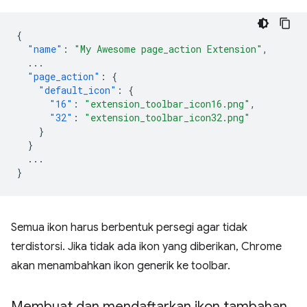
{
"name"
:
"My Awesome page_action Extension"
,
...
"page_action"
:
{
"default_icon"
:
{
"16"
:
"extension_toolbar_icon16.png"
,
"32"
:
"extension_toolbar_icon32.png"
}
}
...
}
Semua ikon harus berbentuk persegi agar tidak
terdistorsi. Jika tidak ada ikon yang diberikan, Chrome
akan menambahkan ikon generik ke toolbar.
Membuat dan mendaftarkan ikon tambahan