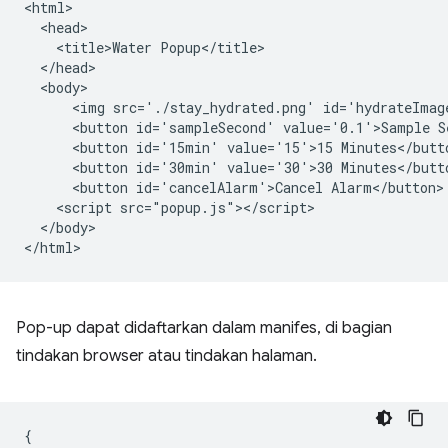
<html>

  <head>

    <title>Water Popup</title>

  </head>

  <body>

      <img src='./stay_hydrated.png' id='hydrateImage
      <button id='sampleSecond' value='0.1'>Sample Se
      <button id='15min' value='15'>15 Minutes</butto
      <button id='30min' value='30'>30 Minutes</butto
      <button id='cancelAlarm'>Cancel Alarm</button>

    <script src="popup.js"></script>

  </body>

Pop-up dapat didaftarkan dalam manifes, di bagian
tindakan browser atau tindakan halaman.
{