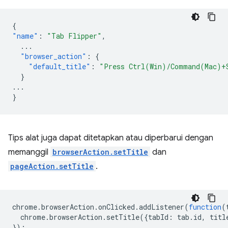
{
"name"
:
"Tab Flipper"
,
...
"browser_action"
:
{
"default_title"
:
"Press Ctrl(Win)/Command(Mac)+
}
...
}
Tips alat juga dapat ditetapkan atau diperbarui dengan
memanggil
browserAction.setTitle
dan
pageAction.setTitle
.
chrome
.
browserAction
.
onClicked
.
addListener
(
function
(
chrome
.
browserAction
.
setTitle
({
tabId
:
tab
.
id
,
titl
});