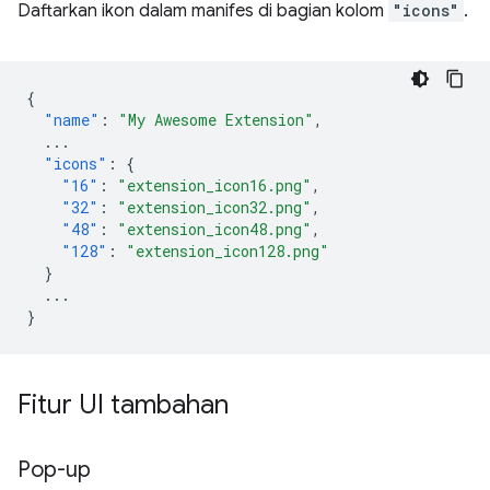
Daftarkan ikon dalam manifes di bagian kolom
"icons"
.
{
"name"
:
"My Awesome Extension"
,
...
"icons"
:
{
"16"
:
"extension_icon16.png"
,
"32"
:
"extension_icon32.png"
,
"48"
:
"extension_icon48.png"
,
"128"
:
"extension_icon128.png"
}
...
}
Fitur UI tambahan
Pop-up