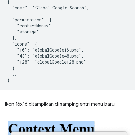
{

  "name": "Global Google Search",

  ...

  "permissions": [

    "contextMenus",

    "storage"

  ],

  "icons": {

    "16": "globalGoogle16.png",

    "48": "globalGoogle48.png",

    "128": "globalGoogle128.png"

  }

  ...

Ikon 16x16 ditampilkan di samping entri menu baru.