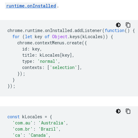
runtime.onInstalled
.
chrome
.
runtime
.
onInstalled
.
addListener
(
function
()
{
for
(
let
key
of
Object
.
keys
(
kLocales
))
{
chrome
.
contextMenus
.
create
({
id
:
key
,
title
:
kLocales
[
key
],
type
:
'normal'
,
contexts
:
[
'selection'
],
});
}
});
const
kLocales
=
{
'com.au'
:
'Australia'
,
'com.br'
:
'Brazil'
,
'ca'
:
'Canada'
,