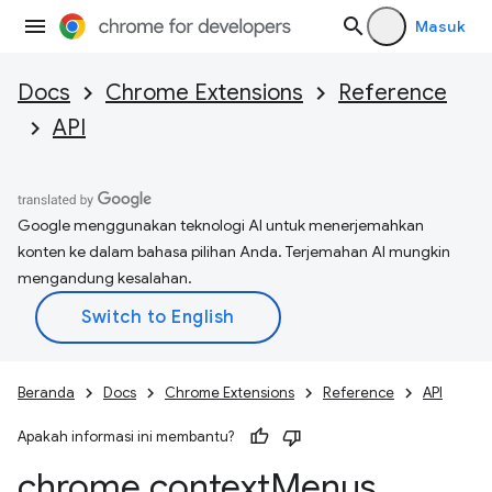
Masuk
Docs
Chrome Extensions
Reference
API
Google menggunakan teknologi AI untuk menerjemahkan
konten ke dalam bahasa pilihan Anda. Terjemahan AI mungkin
mengandung kesalahan.
Beranda
Docs
Chrome Extensions
Reference
API
Apakah informasi ini membantu?
chrome
.
context
Menus