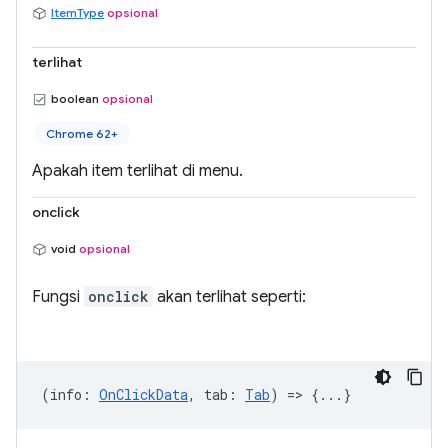
ItemType
opsional
terlihat
boolean
opsional
Chrome 62+
Apakah item terlihat di menu.
onclick
void
opsional
Fungsi
onclick
akan terlihat seperti:
(
info
:
OnClickData
,
tab
:
Tab
) => {...}