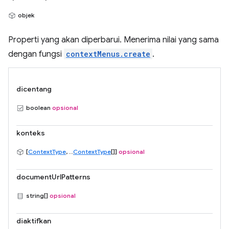
objek
Properti yang akan diperbarui. Menerima nilai yang sama
dengan fungsi
contextMenus.create
.
dicentang
boolean
opsional
konteks
[
ContextType
, ...
ContextType
[]]
opsional
documentUrlPatterns
string[]
opsional
diaktifkan