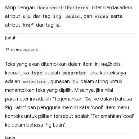
Mirip dengan
documentUrlPatterns
, filter berdasarkan
atribut
src
dari tag
img
,
audio
, dan
video
serta
atribut
href
dari tag
a
.
judul
string
opsional
Teks yang akan ditampilkan dalam item; ini
wajib
diisi
kecuali jika
type
adalah
separator
. Jika konteksnya
adalah
selection
, gunakan
%s
dalam string untuk
menampilkan teks yang dipilih. Misalnya, jika nilai
parameter ini adalah "Terjemahkan '%s' ke dalam bahasa
Pig Latin" dan pengguna memilih kata "cool", item menu
konteks untuk pilihan tersebut adalah "Terjemahkan 'cool'
ke dalam bahasa Pig Latin".
jenis