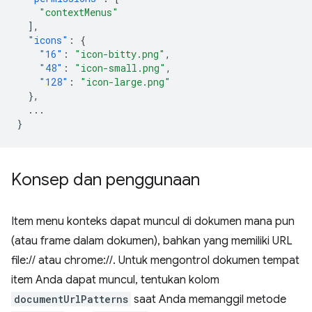
"contextMenus"
],
"icons"
:
{
"16"
:
"icon-bitty.png"
,
"48"
:
"icon-small.png"
,
"128"
:
"icon-large.png"
},
...
}
Konsep dan penggunaan
Item menu konteks dapat muncul di dokumen mana pun
(atau frame dalam dokumen), bahkan yang memiliki URL
file:// atau chrome://. Untuk mengontrol dokumen tempat
item Anda dapat muncul, tentukan kolom
documentUrlPatterns
saat Anda memanggil metode