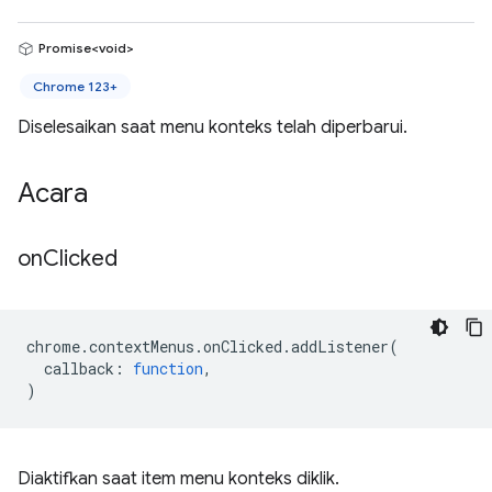
Promise<void>
Chrome 123+
Diselesaikan saat menu konteks telah diperbarui.
Acara
on
Clicked
chrome
.
contextMenus
.
onClicked
.
addListener
(
callback
:
function
,
)
Diaktifkan saat item menu konteks diklik.