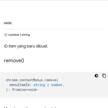
HASIL
number | string
ID item yang baru dibuat.
remove(
)
chrome
.
contextMenus
.
remove
(
menuItemId
:
string
|
number
,
)
:
Promise<void>