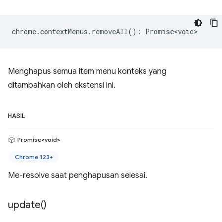
chrome
.
contextMenus
.
removeAll
()
:
Promise<void>
Menghapus semua item menu konteks yang
ditambahkan oleh ekstensi ini.
HASIL
Promise<void>
Chrome 123+
Me-resolve saat penghapusan selesai.
update(
)