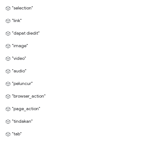
"selection"
"link"
"dapat diedit"
"image"
"video"
"audio"
"peluncur"
"browser_action"
"page_action"
"tindakan"
"tab"