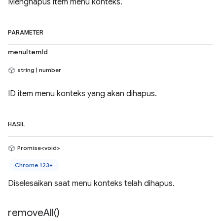
Menghapus item menu konteks.
PARAMETER
menuItemId
string | number
ID item menu konteks yang akan dihapus.
HASIL
Promise<void>
Chrome 123+
Diselesaikan saat menu konteks telah dihapus.
remove
All(
)