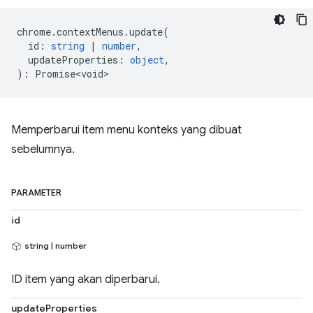
chrome
.
contextMenus
.
update
(
id
:
string
|
number
,
updateProperties
:
object
,
)
:
Promise<void>
Memperbarui item menu konteks yang dibuat
sebelumnya.
PARAMETER
id
string | number
ID item yang akan diperbarui.
updateProperties