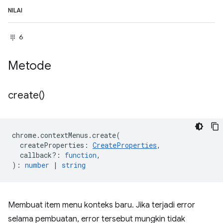
NILAI
6
Metode
create(
)
chrome
.
contextMenus
.
create
(
createProperties
:
CreateProperties
,
callback?
:
function
,
)
:
number
|
string
Membuat item menu konteks baru. Jika terjadi error
selama pembuatan, error tersebut mungkin tidak