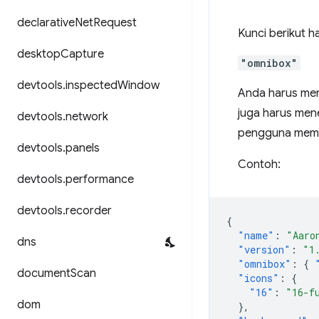
declarative
Net
Request
Kunci berikut h
desktop
Capture
"omnibox"
devtools
.
inspected
Window
Anda harus me
juga harus mene
devtools
.
network
pengguna mema
devtools
.
panels
Contoh:
devtools
.
performance
devtools
.
recorder
{
"name"
:
"Aaro
dns
"version"
:
"1
"omnibox"
:
{
document
Scan
"icons"
:
{
"16"
:
"16-f
dom
},