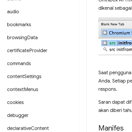
Omnibox API m
dikenal sebaga
audio
bookmarks
browsing
Data
certificate
Provider
commands
Saat pengguna 
content
Settings
Anda. Setiap p
respons.
context
Menus
Saran dapat di
cookies
akan diberi ta
debugger
Manifes
declarative
Content