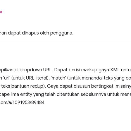
al
aran dapat dihapus oleh pengguna.
mpilkan di dropdown URL. Dapat berisi markup gaya XML unt
 'url' (untuk URL literal), 'match' (untuk menandai teks yang
k teks bantuan redup). Gaya dapat disusun bertingkat, misal
ape lima entity yang telah ditentukan sebelumnya untuk men
com/a/1091953/89484