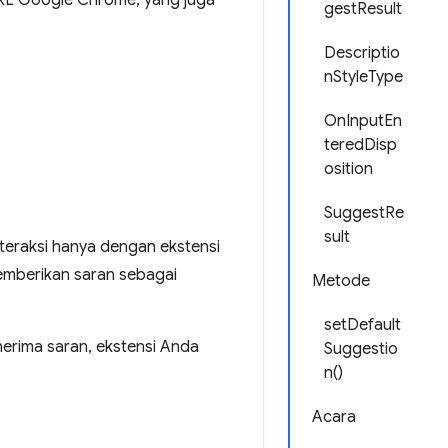
RL Google Chrome, yang juga
gestResult
Descriptio
nStyleType
OnInputEn
teredDisp
osition
SuggestRe
sult
teraksi hanya dengan ekstensi
emberikan saran sebagai
Metode
setDefault
erima saran, ekstensi Anda
Suggestio
n()
Acara