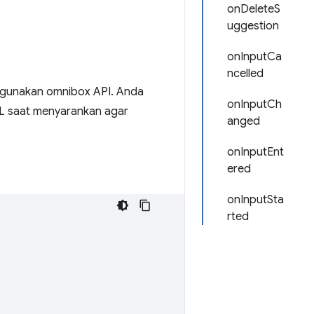
onDeleteS
uggestion
onInputCa
ncelled
gunakan omnibox API. Anda
onInputCh
URL saat menyarankan agar
anged
onInputEnt
ered
onInputSta
rted