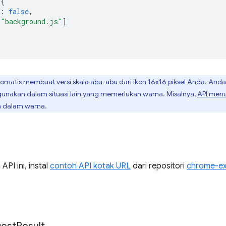
{
:
false
,
[
"background.js"
]
matis membuat versi skala abu-abu dari ikon 16x16 piksel Anda. And
gunakan dalam situasi lain yang memerlukan warna. Misalnya,
API menu
an dalam warna.
PI ini, instal
contoh API kotak URL
dari repositori
chrome-ex