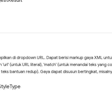
est
Result
mpilkan di dropdown URL. Dapat berisi markup gaya XML unt
 'url' (untuk URL literal), 'match' (untuk menandai teks yang
k teks bantuan redup). Gaya dapat disusun bertingkat, misal
Style
Type