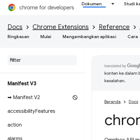
Dokumen
Studi k
Docs
Chrome Extensions
Reference
Ringkasan
Mulai
Mengembangkan aplikasi
Cara
konten ke dalam 
kesalahan.
Manifest V3
➡ Manifest V2
Beranda
Docs
accessibility
Features
chro
action
alarms