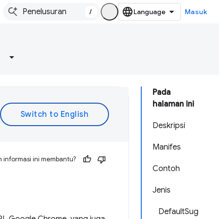
/
Masuk
Pada
halaman ini
Deskripsi
Manifes
 informasi ini membantu?
Contoh
Jenis
DefaultSug