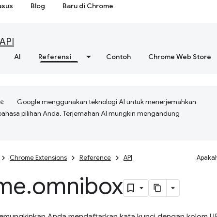
asus
Blog
Baru di Chrome
API
AI
Referensi
Contoh
Chrome Web Store
Google menggunakan teknologi AI untuk menerjemahkan
bahasa pilihan Anda. Terjemahan AI mungkin mengandung
Chrome Extensions
Reference
API
Apakah
me
.
omnibox