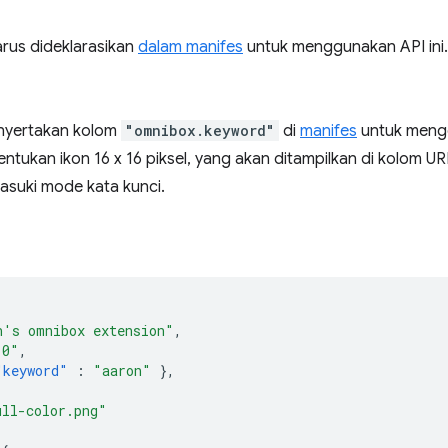
arus dideklarasikan
dalam manifes
untuk menggunakan API ini.
nyertakan kolom
"omnibox.keyword"
di
manifes
untuk meng
ntukan ikon 16 x 16 piksel, yang akan ditampilkan di kolom 
suki mode kata kunci.
n's omnibox extension"
,
.0"
,
"keyword"
:
"aaron"
},
ull-color.png"