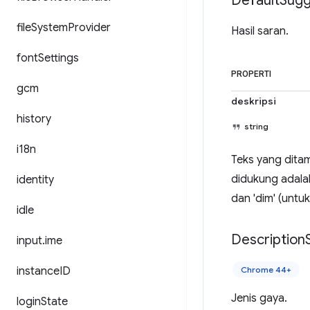
Default
Sugg
file
System
Provider
Hasil saran.
font
Settings
PROPERTI
gcm
deskripsi
history
string
i18n
Teks yang dita
didukung adalah
identity
dan 'dim' (untu
idle
Description
input
.
ime
instance
ID
Chrome 44+
Jenis gaya.
login
State