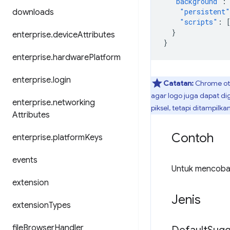
"background"
:
"persistent"
downloads
"scripts"
:
}
enterprise
.
device
Attributes
}
enterprise
.
hardware
Platform
enterprise
.
login
Catatan:
Chrome oto
agar logo juga dapat di
enterprise
.
networking
piksel, tetapi ditampilk
Attributes
Contoh
enterprise
.
platform
Keys
events
Untuk mencoba A
extension
Jenis
extension
Types
file
Browser
Handler