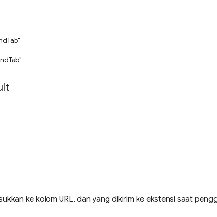
ndTab"
ndTab"
lt
ukkan ke kolom URL, dan yang dikirim ke ekstensi saat penggun