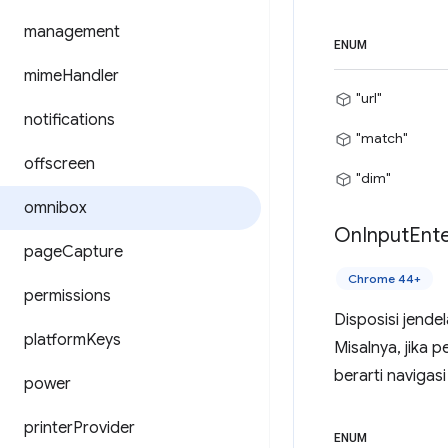
management
ENUM
mime
Handler
"url"
notifications
"match"
offscreen
"dim"
omnibox
On
Input
Ent
page
Capture
Chrome 44+
permissions
Disposisi jende
platform
Keys
Misalnya, jika
berarti navigasi
power
printer
Provider
ENUM