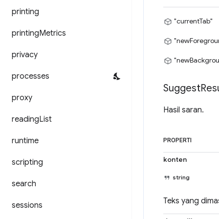
printing
"currentTab"
printing
Metrics
"newForegrou
privacy
"newBackgrou
processes
Suggest
Resu
proxy
Hasil saran.
reading
List
runtime
PROPERTI
konten
scripting
string
search
Teks yang dimas
sessions