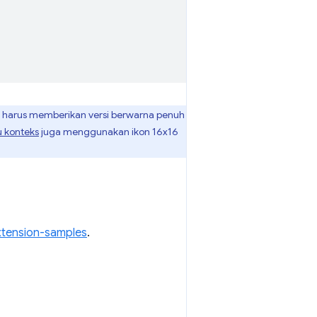
a harus memberikan versi berwarna penuh
 konteks
juga menggunakan ikon 16x16
tension-samples
.