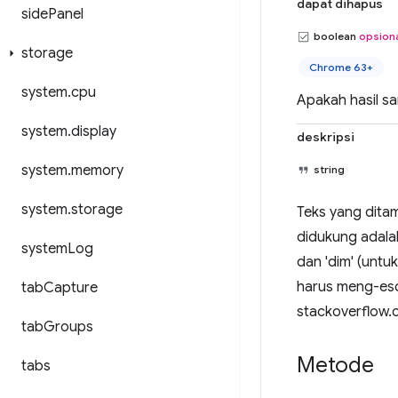
dapat dihapus
side
Panel
boolean
opsion
storage
Chrome 63+
system
.
cpu
Apakah hasil s
system
.
display
deskripsi
system
.
memory
string
system
.
storage
Teks yang dita
didukung adalah
system
Log
dan 'dim' (untu
harus meng-esc
tab
Capture
stackoverflow.
tab
Groups
Metode
tabs