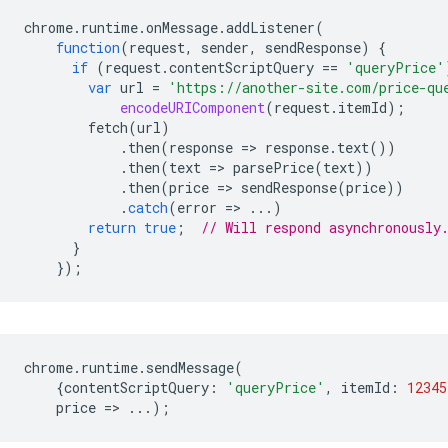
chrome
.
runtime
.
onMessage
.
addListener
(
function
(
request
,
sender
,
sendResponse
)
{
if
(
request
.
contentScriptQuery
==
'queryPrice'
var
url
=
'https://another-site.com/price-qu
encodeURIComponent
(
request
.
itemId
);
fetch
(
url
)
.
then
(
response
=
>
response
.
text
())
.
then
(
text
=
>
parsePrice
(
text
))
.
then
(
price
=
>
sendResponse
(
price
))
.
catch
(
error
=
>
...)
return
true
;
// Will respond asynchronously
}
});
chrome
.
runtime
.
sendMessage
(
{
contentScriptQuery
:
'queryPrice'
,
itemId
:
12345
price
=
>
...);