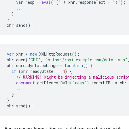
var
resp
=
eval
(
"("
+
xhr
.
responseText
+
")"
);
...
}
}
xhr
.
send
();
var
xhr
=
new
XMLHttpRequest
();
xhr
.
open
(
"GET"
,
"https://api.example.com/data.json"
xhr
.
onreadystatechange
=
function
()
{
if
(
xhr
.
readyState
==
4
)
{
// WARNING! Might be injecting a malicious scrip
document
.
getElementById
(
"resp"
).
innerHTML
=
xhr
.
...
}
}
xhr
.
send
();