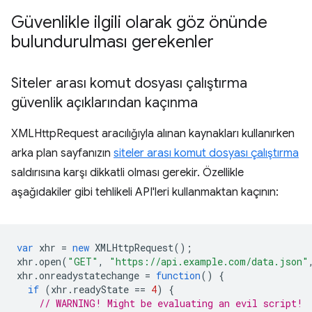
Güvenlikle ilgili olarak göz önünde
bulundurulması gerekenler
Siteler arası komut dosyası çalıştırma
güvenlik açıklarından kaçınma
XMLHttpRequest aracılığıyla alınan kaynakları kullanırken
arka plan sayfanızın
siteler arası komut dosyası çalıştırma
saldırısına karşı dikkatli olması gerekir. Özellikle
aşağıdakiler gibi tehlikeli API'leri kullanmaktan kaçının:
var
xhr
=
new
XMLHttpRequest
();
xhr
.
open
(
"GET"
,
"https://api.example.com/data.json"
xhr
.
onreadystatechange
=
function
()
{
if
(
xhr
.
readyState
==
4
)
{
// WARNING! Might be evaluating an evil script!