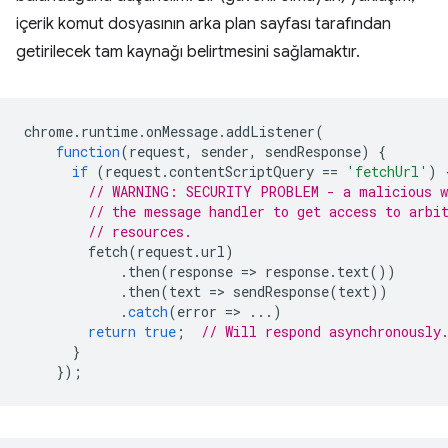
içerik komut dosyasının arka plan sayfası tarafından
getirilecek tam kaynağı belirtmesini sağlamaktır.
chrome
.
runtime
.
onMessage
.
addListener
(
function
(
request
,
sender
,
sendResponse
)
{
if
(
request
.
contentScriptQuery
==
'fetchUrl'
)
// WARNING: SECURITY PROBLEM - a malicious w
// the message handler to get access to arbi
// resources.
fetch
(
request
.
url
)
.
then
(
response
=
>
response
.
text
())
.
then
(
text
=
>
sendResponse
(
text
))
.
catch
(
error
=
>
...)
return
true
;
// Will respond asynchronously
}
});