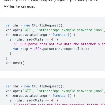
Bunun yerine, komut dosyası çalıştırmayan daha güvenli
API'leri tercih edin:
var
xhr
=
new
XMLHttpRequest
();
xhr
.
open
(
"GET"
,
"https://api.example.com/data.json"
xhr
.
onreadystatechange
=
function
()
{
if
(
xhr
.
readyState
==
4
)
{
// JSON.parse does not evaluate the attacker's s
var
resp
=
JSON
.
parse
(
xhr
.
responseText
);
}
}
xhr
.
send
();
var
xhr
=
new
XMLHttpRequest
();
xhr
.
open
(
"GET"
,
"https://api.example.com/data.json"
xhr
.
onreadystatechange
=
function
()
{
if
(
xhr
.
readyState
==
4
)
{
// innerText does not let the attacker inject HT