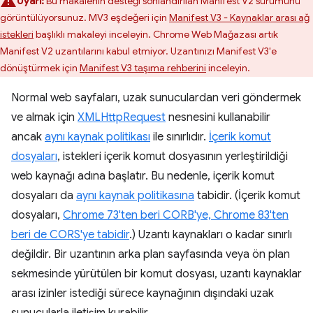
Uyarı:
Bu makalenin desteği sonlandırılan Manifest V2 sürümünü
görüntülüyorsunuz. MV3 eşdeğeri için
Manifest V3 - Kaynaklar arası ağ
istekleri
başlıklı makaleyi inceleyin. Chrome Web Mağazası artık
Manifest V2 uzantılarını kabul etmiyor. Uzantınızı Manifest V3'e
dönüştürmek için
Manifest V3 taşıma rehberini
inceleyin.
Normal web sayfaları, uzak sunuculardan veri göndermek
ve almak için
XMLHttpRequest
nesnesini kullanabilir
ancak
aynı kaynak politikası
ile sınırlıdır.
İçerik komut
dosyaları
, istekleri içerik komut dosyasının yerleştirildiği
web kaynağı adına başlatır. Bu nedenle, içerik komut
dosyaları da
aynı kaynak politikasına
tabidir. (İçerik komut
dosyaları,
Chrome 73'ten beri CORB'ye, Chrome 83'ten
beri de CORS'ye tabidir
.) Uzantı kaynakları o kadar sınırlı
değildir. Bir uzantının arka plan sayfasında veya ön plan
sekmesinde yürütülen bir komut dosyası, uzantı kaynaklar
arası izinler istediği sürece kaynağının dışındaki uzak