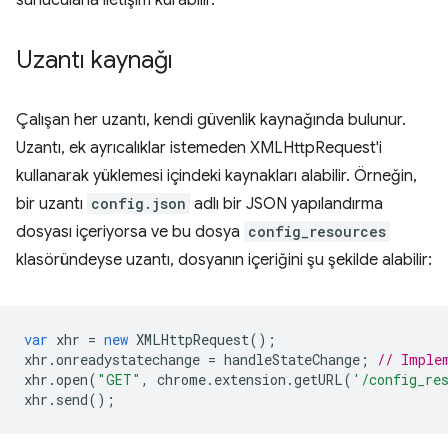
sunucularla iletişim kurabilir.
Uzantı kaynağı
Çalışan her uzantı, kendi güvenlik kaynağında bulunur.
Uzantı, ek ayrıcalıklar istemeden XMLHttpRequest'i
kullanarak yüklemesi içindeki kaynakları alabilir. Örneğin,
bir uzantı
config.json
adlı bir JSON yapılandırma
dosyası içeriyorsa ve bu dosya
config_resources
klasöründeyse uzantı, dosyanın içeriğini şu şekilde alabilir:
var
xhr
=
new
XMLHttpRequest
();
xhr
.
onreadystatechange
=
handleStateChange
;
// Imple
xhr
.
open
(
"GET"
,
chrome
.
extension
.
getURL
(
'/config_re
xhr
.
send
();