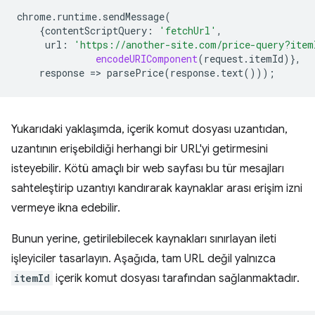
chrome
.
runtime
.
sendMessage
(
{
contentScriptQuery
:
'fetchUrl'
,
url
:
'https://another-site.com/price-query?item
encodeURIComponent
(
request
.
itemId
)},
response
=
>
parsePrice
(
response
.
text
()));
Yukarıdaki yaklaşımda, içerik komut dosyası uzantıdan,
uzantının erişebildiği herhangi bir URL'yi getirmesini
isteyebilir. Kötü amaçlı bir web sayfası bu tür mesajları
sahteleştirip uzantıyı kandırarak kaynaklar arası erişim izni
vermeye ikna edebilir.
Bunun yerine, getirilebilecek kaynakları sınırlayan ileti
işleyiciler tasarlayın. Aşağıda, tam URL değil yalnızca
itemId
içerik komut dosyası tarafından sağlanmaktadır.