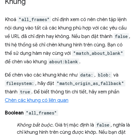
Khung
Khoá
"all_frames"
chỉ định xem có nên chèn tập lệnh
nội dung vào tất cả các khung phù hợp với các yêu cầu
về URL đã chỉ định hay không. Nếu bạn đặt thành
false
,
thì hệ thống sẽ chỉ chèn khung hình trên cùng. Bạn có
thể sử dụng hàm này cùng với
"match_about_blank"
để chèn vào khung
about:blank
.
Để chèn vào các khung khác như
data:
,
blob:
và
filesystem:
, hãy đặt
"match_origin_as_fallback"
thành
true
. Để biết thông tin chi tiết, hãy xem phần
Chèn các khung có liên quan
Boolean
"all_frames"
Không bắt buộc
. Giá trị mặc định là
false
, nghĩa là
chỉ khung hình trên cùng được khớp. Nếu bạn đặt