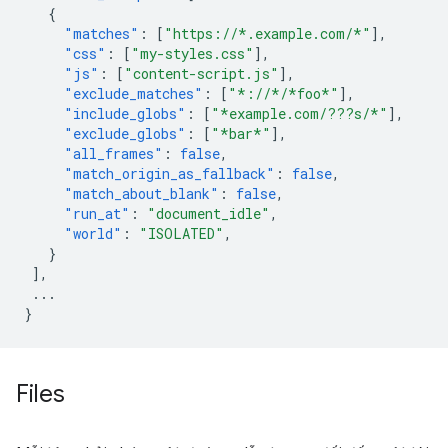
{
"matches"
:
[
"https://*.example.com/*"
],
"css"
:
[
"my-styles.css"
],
"js"
:
[
"content-script.js"
],
"exclude_matches"
:
[
"*://*/*foo*"
],
"include_globs"
:
[
"*example.com/???s/*"
],
"exclude_globs"
:
[
"*bar*"
],
"all_frames"
:
false
,
"match_origin_as_fallback"
:
false
,
"match_about_blank"
:
false
,
"run_at"
:
"document_idle"
,
"world"
:
"ISOLATED"
,
}
],
...
}
Files