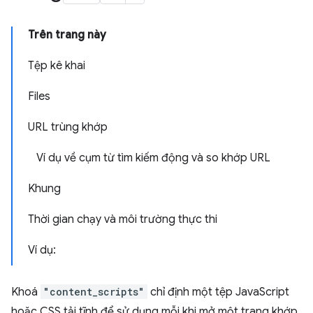
Trên trang này
Tệp kê khai
Files
URL trùng khớp
Ví dụ về cụm từ tìm kiếm động và so khớp URL
Khung
Thời gian chạy và môi trường thực thi
Ví dụ:
Khoá
"content_scripts"
chỉ định một tệp JavaScript
hoặc CSS tải tĩnh để sử dụng mỗi khi mở một trang khớp