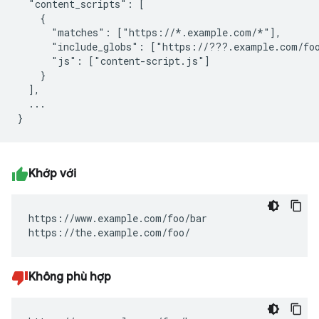
  "content_scripts": [

    {

      "matches": ["https://*.example.com/*"],

      "include_globs": ["https://???.example.com/foo
      "js": ["content-script.js"]

    }

  ],

  ...

Khớp với
https://www.example.com/foo/bar

https://the.example.com/foo/
Không phù hợp