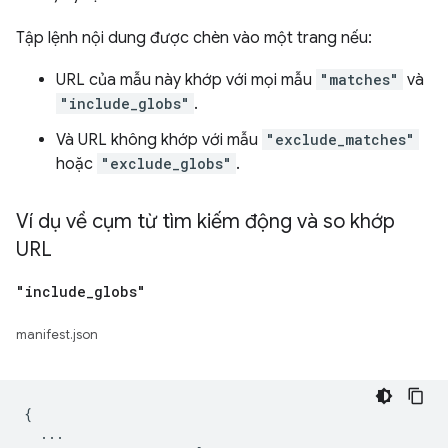
Tập lệnh nội dung được chèn vào một trang nếu:
URL của mẫu này khớp với mọi mẫu
"matches"
và
"include_globs"
.
Và URL không khớp với mẫu
"exclude_matches"
hoặc
"exclude_globs"
.
Ví dụ về cụm từ tìm kiếm động và so khớp
URL
"include
_
globs"
manifest.json
{

  ...
