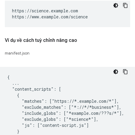
https://science.example.com

https://www.example.com/science
Ví dụ về cách tuỳ chỉnh nâng cao
manifest.json
{

  ...

  "content_scripts": [

    {

      "matches": ["https://*.example.com/*"],

      "exclude_matches": ["*://*/*business*"],

      "include_globs": ["*example.com/???s/*"],

      "exclude_globs": ["*science*"],

      "js": ["content-script.js"]

    }
