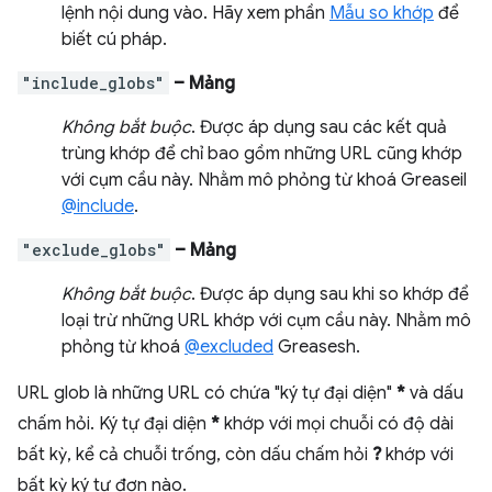
lệnh nội dung vào. Hãy xem phần
Mẫu so khớp
để
biết cú pháp.
"include_globs"
– Mảng
Không bắt buộc
. Được áp dụng sau các kết quả
trùng khớp để chỉ bao gồm những URL cũng khớp
với cụm cầu này. Nhằm mô phỏng từ khoá Greaseil
@include
.
"exclude_globs"
– Mảng
Không bắt buộc
. Được áp dụng sau khi so khớp để
loại trừ những URL khớp với cụm cầu này. Nhằm mô
phỏng từ khoá
@excluded
Greasesh.
URL glob là những URL có chứa "ký tự đại diện"
*
và dấu
chấm hỏi. Ký tự đại diện
*
khớp với mọi chuỗi có độ dài
bất kỳ, kể cả chuỗi trống, còn dấu chấm hỏi
?
khớp với
bất kỳ ký tự đơn nào.