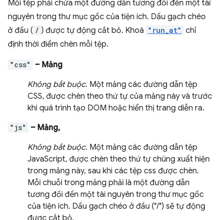
Mỗi tệp phải chứa một đường dẫn tương đối đến một tài
nguyên trong thư mục gốc của tiện ích. Dấu gạch chéo
ở đầu (
/
) được tự động cắt bỏ. Khoá
"run_at"
chỉ
định thời điểm chèn mỗi tệp.
"css"
– Mảng
Không bắt buộc
. Một mảng các đường dẫn tệp
CSS, được chèn theo thứ tự của mảng này và trước
khi quá trình tạo DOM hoặc hiển thị trang diễn ra.
"js"
– Mảng,
Không bắt buộc
. Một mảng các đường dẫn tệp
JavaScript, được chèn theo thứ tự chúng xuất hiện
trong mảng này, sau khi các tệp css được chèn.
Mỗi chuỗi trong mảng phải là một đường dẫn
tương đối đến một tài nguyên trong thư mục gốc
của tiện ích. Dấu gạch chéo ở đầu ("/") sẽ tự động
được cắt bỏ.