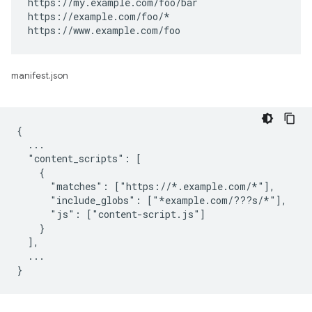
https://my.example.com/foo/bar

https://example.com/foo/*

https://www.example.com/foo
manifest.json
{

  ...

  "content_scripts": [

    {

      "matches": ["https://*.example.com/*"],

      "include_globs": ["*example.com/???s/*"],

      "js": ["content-script.js"]

    }

  ],

  ...
