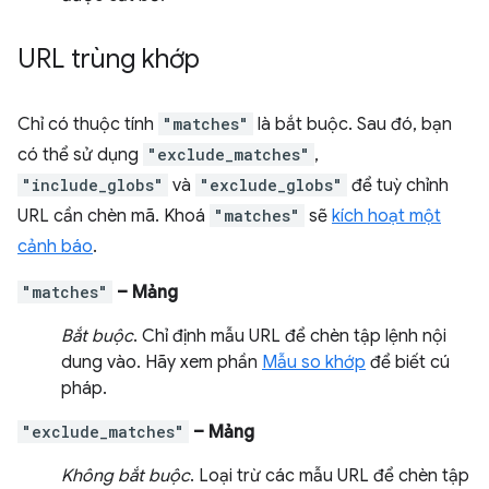
URL trùng khớp
Chỉ có thuộc tính
"matches"
là bắt buộc. Sau đó, bạn
có thể sử dụng
"exclude_matches"
,
"include_globs"
và
"exclude_globs"
để tuỳ chỉnh
URL cần chèn mã. Khoá
"matches"
sẽ
kích hoạt một
cảnh báo
.
"matches"
– Mảng
Bắt buộc
. Chỉ định mẫu URL để chèn tập lệnh nội
dung vào. Hãy xem phần
Mẫu so khớp
để biết cú
pháp.
"exclude_matches"
– Mảng
Không bắt buộc
. Loại trừ các mẫu URL để chèn tập