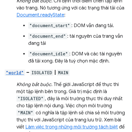
Không bắt buộc
. Chỉ định thời điểm chèn tập lệnh
vào trang. Nó tương ứng với các trạng thái tải của
Document.readyState
:
"document_start"
: DOM vẫn đang tải.
"document_end"
: tài nguyên của trang vẫn
đang tải
"document_idle"
: DOM và các tài nguyên
đã tải xong. Đây là tuỳ chọn mặc định.
"world"
–
ISOLATED
|
MAIN
Không bắt buộc
. Thế giới JavaScript để thực thi
một tập lệnh bên trong. Giá trị mặc định là
"ISOLATED"
, đây là môi trường thực thi duy nhất
cho tập lệnh nội dung. Việc chọn môi trường
"MAIN"
có nghĩa là tập lệnh sẽ chia sẻ môi trường
thực thi với JavaScript của trang lưu trữ. Xem bài
viết
Làm việc trong những môi trường tách biệt
để