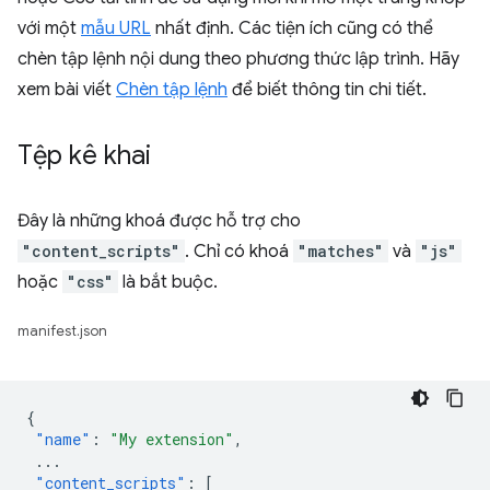
với một
mẫu URL
nhất định. Các tiện ích cũng có thể
chèn tập lệnh nội dung theo phương thức lập trình. Hãy
xem bài viết
Chèn tập lệnh
để biết thông tin chi tiết.
Tệp kê khai
Đây là những khoá được hỗ trợ cho
"content_scripts"
. Chỉ có khoá
"matches"
và
"js"
hoặc
"css"
là bắt buộc.
manifest.json
{
"name"
:
"My extension"
,
...
"content_scripts"
:
[