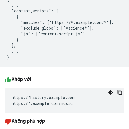
  ...

  "content_scripts": [

    {

      "matches": ["https://*.example.com/*"],

      "exclude_globs": ["*science*"],

      "js": ["content-script.js"]

    }

  ],

  ...

Khớp với
https://history.example.com

https://.example.com/music
Không phù hợp